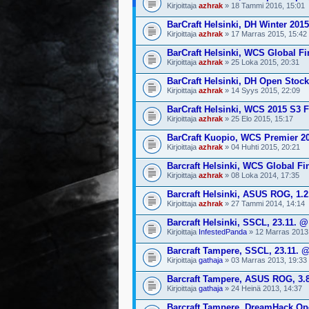
Kirjoittaja
azhrak
» 18 Tammi 2016, 15:01
BarCraft Helsinki, DH Winter 201
Kirjoittaja
azhrak
» 17 Marras 2015, 15:42
BarCraft Helsinki, WCS Global Fi
Kirjoittaja
azhrak
» 25 Loka 2015, 20:31
BarCraft Helsinki, DH Open Stoc
Kirjoittaja
azhrak
» 14 Syys 2015, 22:09
BarCraft Helsinki, WCS 2015 S3 F
Kirjoittaja
azhrak
» 25 Elo 2015, 15:17
BarCraft Kuopio, WCS Premier 20
Kirjoittaja
azhrak
» 04 Huhti 2015, 20:21
Barcraft Helsinki, WCS Global Fin
Kirjoittaja
azhrak
» 08 Loka 2014, 17:35
Barcraft Helsinki, ASUS ROG, 1.
Kirjoittaja
azhrak
» 27 Tammi 2014, 14:14
Barcraft Helsinki, SSCL, 23.11. 
Kirjoittaja
InfestedPanda
» 12 Marras 2013
Barcraft Tampere, SSCL, 23.11. 
Kirjoittaja
gathaja
» 03 Marras 2013, 19:33
Barcraft Tampere, ASUS ROG, 3.8
Kirjoittaja
gathaja
» 24 Heinä 2013, 14:37
Barcraft Tampere, DreamHack Ope