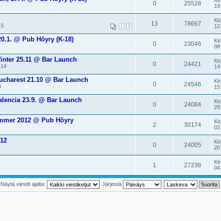
Kir
0
25528
19
Kir
13
78667
15
12
1
2
20.1. @ Pub Höyry (K-18)
Kir
0
23046
08
inter 25.11 @ Bar Launch
Kir
0
24421
:14
14
ucharest 21.10 @ Bar Launch
Kir
0
24546
3
15
alencia 23.9. @ Bar Launch
Kir
0
24084
29
mmer 2012 @ Pub Höyry
Kir
2
30174
02
12
Kir
0
24005
20
Kir
1
27238
04
Näytä viestit ajalta:
Järjestä