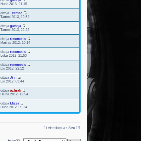
joittaja
gathaja
 Huhti 2013, 21:45
joittaja
Teemsa
 Tammi 2013, 12:54
joittaja
gathaja
 Tammi 2013, 22:22
joittaja
renemesis
 Marras 2012, 10:14
joittaja
renemesis
 Loka 2012, 21:53
joittaja
renemesis
 Elo 2012, 22:12
joittaja
Jinn
 Elo 2012, 03:44
joittaja
azhrak
 Heinä 2012, 12:54
joittaja
Mizza
 Huhti 2012, 09:24
21 viestiketjua • Sivu
1
/
1
Hyppää: