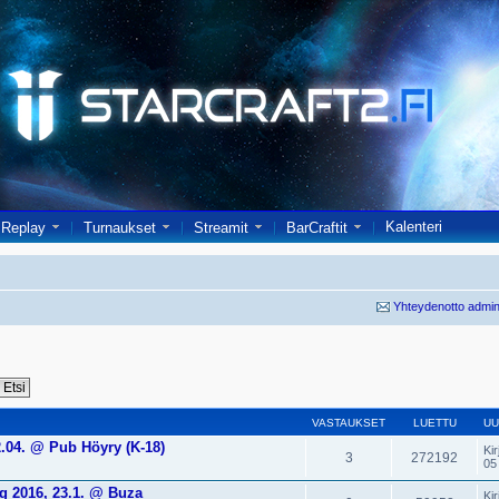
Kalenteri
Replay
Turnaukset
Streamit
BarCraftit
Yhteydenotto admin
VASTAUKSET
LUETTU
UU
.04. @ Pub Höyry (K-18)
Kir
3
272192
05
g 2016, 23.1. @ Buza
Kir