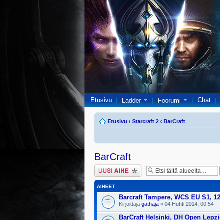
Etusivu
Chat
Ladder
Foorumi
Etusivu
‹
Starcraft 2
‹
BarCraft
BarCraft
Lähetä uusi viesti
AIHEET
Barcraft Tampere, WCS EU S1, 12
Kirjoittaja
gathaja
» 04 Huhti 2014, 00:54
BarCraft Helsinki, DH Open Lepzi