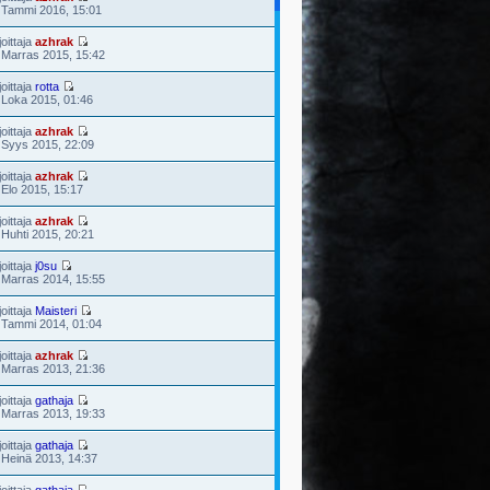
 Tammi 2016, 15:01
joittaja
azhrak
 Marras 2015, 15:42
joittaja
rotta
 Loka 2015, 01:46
joittaja
azhrak
 Syys 2015, 22:09
joittaja
azhrak
 Elo 2015, 15:17
joittaja
azhrak
 Huhti 2015, 20:21
joittaja
j0su
 Marras 2014, 15:55
joittaja
Maisteri
 Tammi 2014, 01:04
joittaja
azhrak
 Marras 2013, 21:36
joittaja
gathaja
 Marras 2013, 19:33
joittaja
gathaja
 Heinä 2013, 14:37