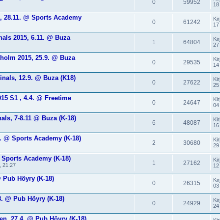
0
59952
18
5, 28.11. @ Sports Academy
Kir
0
61242
17
nals 2015, 6.11. @ Buza
Kir
1
64804
27
kholm 2015, 25.9. @ Buza
Kir
0
29535
14
inals, 12.9. @ Buza (K18)
Kir
0
27622
25
15 S1 , 4.4. @ Freetime
Kir
0
24647
04
als, 7-8.11 @ Buza (K-18)
Kir
6
48087
16
2. @ Sports Academy (K-18)
Kir
2
30680
29
@ Sports Academy (K-18)
Kir
1
27162
, 21:27
12
@ Pub Höyry (K-18)
Kir
0
26315
03
. @ Pub Höyry (K-18)
Kir
0
24929
24
n, 27.4. @ Pub Höyry (K-18)