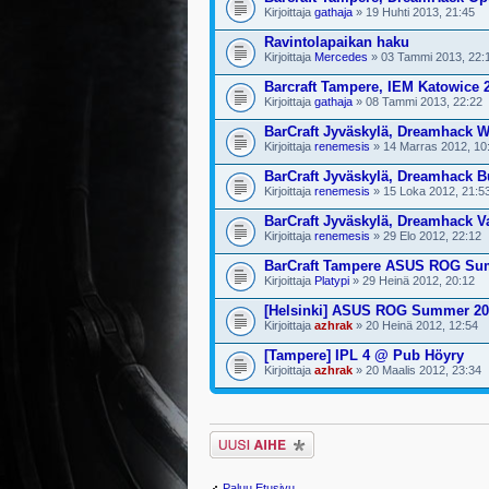
Kirjoittaja
gathaja
» 19 Huhti 2013, 21:45
Ravintolapaikan haku
Kirjoittaja
Mercedes
» 03 Tammi 2013, 22:
Barcraft Tampere, IEM Katowice 
Kirjoittaja
gathaja
» 08 Tammi 2013, 22:22
BarCraft Jyväskylä, Dreamhack W
Kirjoittaja
renemesis
» 14 Marras 2012, 10
BarCraft Jyväskylä, Dreamhack B
Kirjoittaja
renemesis
» 15 Loka 2012, 21:5
BarCraft Jyväskylä, Dreamhack V
Kirjoittaja
renemesis
» 29 Elo 2012, 22:12
BarCraft Tampere ASUS ROG Su
Kirjoittaja
Platypi
» 29 Heinä 2012, 20:12
[Helsinki] ASUS ROG Summer 20
Kirjoittaja
azhrak
» 20 Heinä 2012, 12:54
[Tampere] IPL 4 @ Pub Höyry
Kirjoittaja
azhrak
» 20 Maalis 2012, 23:34
Lähetä uusi viesti
Paluu Etusivu