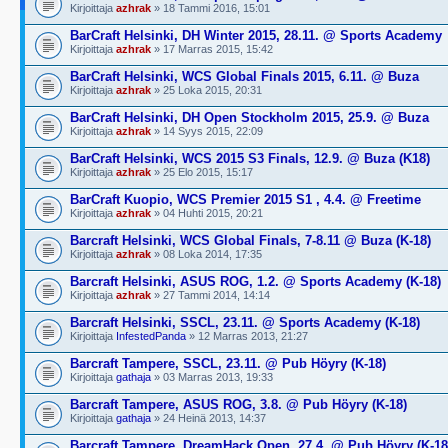
Kirjoittaja
azhrak
» 18 Tammi 2016, 15:01
BarCraft Helsinki, DH Winter 2015, 28.11. @ Sports Academy
Kirjoittaja
azhrak
» 17 Marras 2015, 15:42
BarCraft Helsinki, WCS Global Finals 2015, 6.11. @ Buza
Kirjoittaja
azhrak
» 25 Loka 2015, 20:31
BarCraft Helsinki, DH Open Stockholm 2015, 25.9. @ Buza
Kirjoittaja
azhrak
» 14 Syys 2015, 22:09
BarCraft Helsinki, WCS 2015 S3 Finals, 12.9. @ Buza (K18)
Kirjoittaja
azhrak
» 25 Elo 2015, 15:17
BarCraft Kuopio, WCS Premier 2015 S1 , 4.4. @ Freetime
Kirjoittaja
azhrak
» 04 Huhti 2015, 20:21
Barcraft Helsinki, WCS Global Finals, 7-8.11 @ Buza (K-18)
Kirjoittaja
azhrak
» 08 Loka 2014, 17:35
Barcraft Helsinki, ASUS ROG, 1.2. @ Sports Academy (K-18)
Kirjoittaja
azhrak
» 27 Tammi 2014, 14:14
Barcraft Helsinki, SSCL, 23.11. @ Sports Academy (K-18)
Kirjoittaja
InfestedPanda
» 12 Marras 2013, 21:27
Barcraft Tampere, SSCL, 23.11. @ Pub Höyry (K-18)
Kirjoittaja
gathaja
» 03 Marras 2013, 19:33
Barcraft Tampere, ASUS ROG, 3.8. @ Pub Höyry (K-18)
Kirjoittaja
gathaja
» 24 Heinä 2013, 14:37
Barcraft Tampere, DreamHack Open, 27.4. @ Pub Höyry (K-18