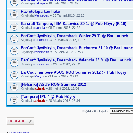
Kirjoittaja
gathaja
» 19 Huhti 2013, 21:45
Ravintolapaikan haku
Kirjoittaja
Mercedes
» 03 Tammi 2013, 22:15
Barcraft Tampere, IEM Katowice 20.1. @ Pub Höyry (K-18)
Kirjoittaja
gathaja
» 08 Tammi 2013, 22:22
BarCraft Jyväskylä, Dreamhack Winter 25.11 @ Bar Launch
Kirjoittaja
renemesis
» 14 Marras 2012, 10:14
BarCraft Jyväskylä, Dreamhack Bucharest 21.10 @ Bar Laun
Kirjoittaja
renemesis
» 15 Loka 2012, 21:53
BarCraft Jyväskylä, Dreamhack Valencia 23.9. @ Bar Launch
Kirjoittaja
renemesis
» 29 Elo 2012, 22:12
BarCraft Tampere ASUS ROG Summer 2012 @ Pub Höyry
Kirjoittaja
Platypi
» 29 Heinä 2012, 20:12
[Helsinki] ASUS ROG Summer 2012
Kirjoittaja
azhrak
» 20 Heinä 2012, 12:54
[Tampere] IPL 4 @ Pub Höyry
Kirjoittaja
azhrak
» 20 Maalis 2012, 23:34
Näytä viestit ajalta:
Lähetä uusi viesti
Paluu Etusivu