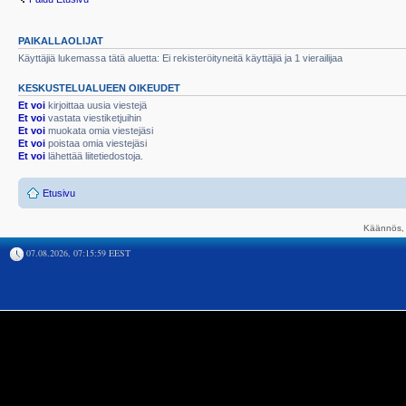
PAIKALLAOLIJAT
Käyttäjiä lukemassa tätä aluetta: Ei rekisteröityneitä käyttäjiä ja 1 vierailijaa
KESKUSTELUALUEEN OIKEUDET
Et voi
kirjoittaa uusia viestejä
Et voi
vastata viestiketjuihin
Et voi
muokata omia viestejäsi
Et voi
poistaa omia viestejäsi
Et voi
lähettää liitetiedostoja.
Etusivu
Käännös, 
07.08.2026, 07:15:59 EEST