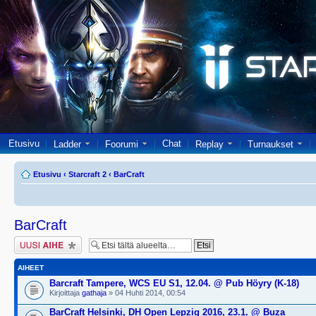
Etusivu
Chat
Ladder
Foorumi
Replay
Turnaukset
Etusivu
‹
Starcraft 2
‹
BarCraft
BarCraft
Lähetä uusi viesti
AIHEET
Barcraft Tampere, WCS EU S1, 12.04. @ Pub Höyry (K-18)
Kirjoittaja
gathaja
» 04 Huhti 2014, 00:54
BarCraft Helsinki, DH Open Lepzig 2016, 23.1. @ Buza