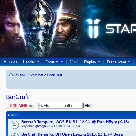
Etusivu
Chat
Ladder
Foorumi
Replay
Turnaukset
Etusivu
‹
Starcraft 2
‹
BarCraft
BarCraft
Lähetä uusi viesti
AIHEET
Barcraft Tampere, WCS EU S1, 12.04. @ Pub Höyry (K-18)
Kirjoittaja
gathaja
» 04 Huhti 2014, 00:54
BarCraft Helsinki, DH Open Lepzig 2016, 23.1. @ Buza