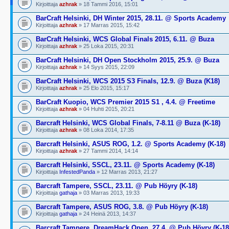
Kirjoittaja
azhrak
» 18 Tammi 2016, 15:01
BarCraft Helsinki, DH Winter 2015, 28.11. @ Sports Academy
Kirjoittaja
azhrak
» 17 Marras 2015, 15:42
BarCraft Helsinki, WCS Global Finals 2015, 6.11. @ Buza
Kirjoittaja
azhrak
» 25 Loka 2015, 20:31
BarCraft Helsinki, DH Open Stockholm 2015, 25.9. @ Buza
Kirjoittaja
azhrak
» 14 Syys 2015, 22:09
BarCraft Helsinki, WCS 2015 S3 Finals, 12.9. @ Buza (K18)
Kirjoittaja
azhrak
» 25 Elo 2015, 15:17
BarCraft Kuopio, WCS Premier 2015 S1 , 4.4. @ Freetime
Kirjoittaja
azhrak
» 04 Huhti 2015, 20:21
Barcraft Helsinki, WCS Global Finals, 7-8.11 @ Buza (K-18)
Kirjoittaja
azhrak
» 08 Loka 2014, 17:35
Barcraft Helsinki, ASUS ROG, 1.2. @ Sports Academy (K-18)
Kirjoittaja
azhrak
» 27 Tammi 2014, 14:14
Barcraft Helsinki, SSCL, 23.11. @ Sports Academy (K-18)
Kirjoittaja
InfestedPanda
» 12 Marras 2013, 21:27
Barcraft Tampere, SSCL, 23.11. @ Pub Höyry (K-18)
Kirjoittaja
gathaja
» 03 Marras 2013, 19:33
Barcraft Tampere, ASUS ROG, 3.8. @ Pub Höyry (K-18)
Kirjoittaja
gathaja
» 24 Heinä 2013, 14:37
Barcraft Tampere, DreamHack Open, 27.4. @ Pub Höyry (K-18