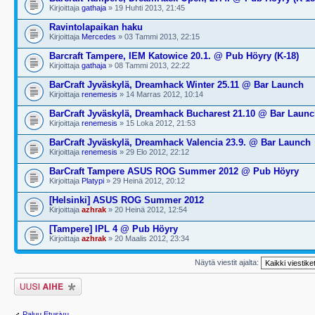
Kirjoittaja
gathaja
» 19 Huhti 2013, 21:45
Ravintolapaikan haku
Kirjoittaja
Mercedes
» 03 Tammi 2013, 22:15
Barcraft Tampere, IEM Katowice 20.1. @ Pub Höyry (K-18)
Kirjoittaja
gathaja
» 08 Tammi 2013, 22:22
BarCraft Jyväskylä, Dreamhack Winter 25.11 @ Bar Launch
Kirjoittaja
renemesis
» 14 Marras 2012, 10:14
BarCraft Jyväskylä, Dreamhack Bucharest 21.10 @ Bar Laun
Kirjoittaja
renemesis
» 15 Loka 2012, 21:53
BarCraft Jyväskylä, Dreamhack Valencia 23.9. @ Bar Launch
Kirjoittaja
renemesis
» 29 Elo 2012, 22:12
BarCraft Tampere ASUS ROG Summer 2012 @ Pub Höyry
Kirjoittaja
Platypi
» 29 Heinä 2012, 20:12
[Helsinki] ASUS ROG Summer 2012
Kirjoittaja
azhrak
» 20 Heinä 2012, 12:54
[Tampere] IPL 4 @ Pub Höyry
Kirjoittaja
azhrak
» 20 Maalis 2012, 23:34
Näytä viestit ajalta:
Lähetä uusi viesti
Paluu Etusivu