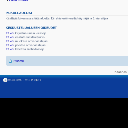
PAIKALLAOLIJAT
Käyttäjiä lukemassa tätä aluetta: Ei rekisteröityneitä käyttäjiä ja 1 vierailijaa
KESKUSTELUALUEEN OIKEUDET
Et voi
kirjoittaa uusia viestejä
Et voi
vastata viestiketjuihin
Et voi
muokata omia viestejäsi
Et voi
poistaa omia viestejäsi
Et voi
lähettää liitetiedostoja.
Etusivu
Käännös, 
06.08.2026, 17:43:45 EEST