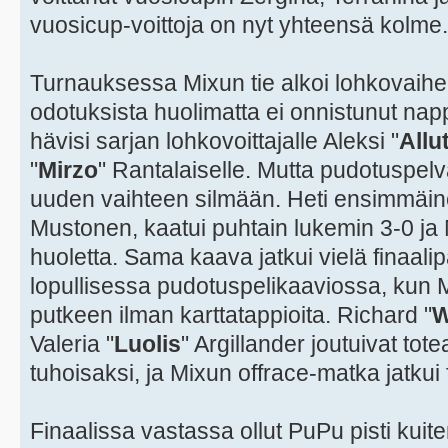
vuosicup-voittoja on nyt yhteensä kolme.
Turnauksessa Mixun tie alkoi lohkovaih
odotuksista huolimatta ei onnistunut na
hävisi sarjan lohkovoittajalle Aleksi "
Allu
"
Mirzo
" Rantalaiselle. Mutta pudotuspelv
uuden vaihteen silmään. Heti ensimmäin
Mustonen, kaatui puhtain lukemin 3-0 ja 
huoletta. Sama kaava jatkui vielä finaali
lopullisessa pudotuspelikaaviossa, kun Mi
putkeen ilman karttatappioita. Richard "
W
Valeria "
Luolis
" Argillander joutuivat to
tuhoisaksi, ja Mixun offrace-matka jatkui f
Finaalissa vastassa ollut PuPu pisti kuit