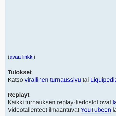
(
avaa linkki
)
Tulokset
Katso
virallinen turnaussivu
tai
Liquipedi
Replayt
Kaikki turnauksen replay-tiedostot ovat
l
Videotallenteet ilmaantuvat
YouTubeen
l