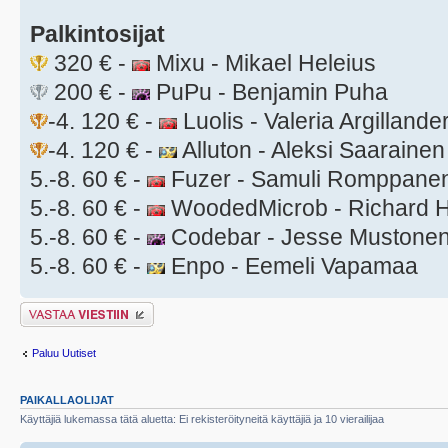
Palkintosijat
320 € -
Mixu - Mikael Heleius
200 € -
PuPu - Benjamin Puha
-4. 120 € -
Luolis - Valeria Argillande
-4. 120 € -
Alluton - Aleksi Saarainen
5.-8. 60 € -
Fuzer - Samuli Romppane
5.-8. 60 € -
WoodedMicrob - Richard H
5.-8. 60 € -
Codebar - Jesse Mustone
5.-8. 60 € -
Enpo - Eemeli Vapamaa
Lähetä vastaus
Paluu Uutiset
PAIKALLAOLIJAT
Käyttäjiä lukemassa tätä aluetta: Ei rekisteröityneitä käyttäjiä ja 10 vierailijaa