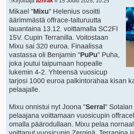
Kirjoittaja
azhrak
» 15 Joulu 2025, 10:25
Mikael "
Mixu
" Helenius osoitti
äärimmästä offrace-taituruutta
lauantaina 13.12. voittamalla SC2FI
15V. Cupin Terranilla. Voitostaan
Mixu sai 320 euroa. Finaalissa
vastassa oli Benjamin "
PuPu
" Puha,
joka joutui taipumaan hopealle
lukemin 4-2. Yhteensä vuosicup
tarjosi 1000 euroa palkintorahaa kisan k
pelaajalle.
Mixu onnistui nyt Joona "
Serral
" Sotala
pelaajana voittamaan vuosicupin offracella 
omalla päärodullaan. Mixu pelaa nornaali
voittanut vuosicupin Zerginä, Terranina 