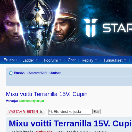
Etusivu
Chat
Ladder
Foorumi
Replay
Turnaukset
Etusivu
‹
Starcraft2.fi
‹
Uutiset
Mixu voitti Terranilla 15V. Cupin
Valvoja:
Uutistenkirjoittajat
Lähetä vastaus
Mixu voitti Terranilla 15V. Cup