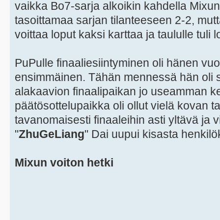
vaikka Bo7-sarja alkoikin kahdella Mixun 
tasoittamaa sarjan tilanteeseen 2-2, mutt
voittaa loput kaksi karttaa ja taululle tuli
PuPulle finaaliesiintyminen oli hänen vu
ensimmäinen. Tähän mennessä hän oli sa
alakaavion finaalipaikan jo useamman ke
päätösottelupaikka oli ollut vielä kovan t
tavanomaisesti finaaleihin asti yltävä ja
"
ZhuGeLiang
" Dai uupui kisasta henkilö
Mixun voiton hetki