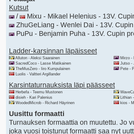
Kutsut
/
Mixu - Mikael Helenius - 13V. Cupin
ZhuGeLiang - Wenlei Dai - 13V. Cupin
PuPu - Benjamin Puha - 13V. Cupin pr
Ladder-karsinnan läpäisseet
Alluton - Aleksi Saarainen
Mirzo - 
SacredCoco - Lasse Matikainen
Jutso - 
TheMusZero - Iiro Kumpulainen
Pete - 
Luolis - Valtteri Argillander
Karsintaturnauksista läpi päässeet
Herbefa - Teemu Mustonen
WaveCapt
disieh - Kari Palenius
Lithian 
WoodedMicrob - Richard Häyrinen
kios - M
Uusittu formaatti
Turnauksen formaattia on muutettu. Jo v
joka vuosi toistunut formaatti saa nyt uut