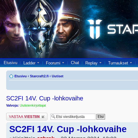
Etusivu
Chat
Ladder
Foorumi
Replay
Turnaukset
Etusivu
‹
Starcraft2.fi
‹
Uutiset
SC2FI 14V. Cup -lohkovaihe
Valvoja:
Uutistenkirjoittajat
Lähetä vastaus
SC2FI 14V. Cup -lohkovaihe