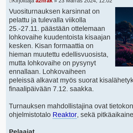
Kirjoittaja
azhrak
» 23 Marras 2024, 12:02
Vuositurnauksen karsinnat on
pelattu ja tulevalla viikolla
25.-27.11. päästään ottelemaan
lohkovaihe kuudentoista kisaajan
kesken. Kisan formaattia on
hieman muutettu edellisvuosista,
mutta lohkovaihe on pysynyt
ennallaan. Lohkovaiheen
peleissä alkavat myös suorat kisalähetyks
finaalipäivään 7.12. saakka.
Turnauksen mahdollistajina ovat tietokon
ohjelmistotalo
Reaktor
, sekä pitkäaikain
Pelaajat