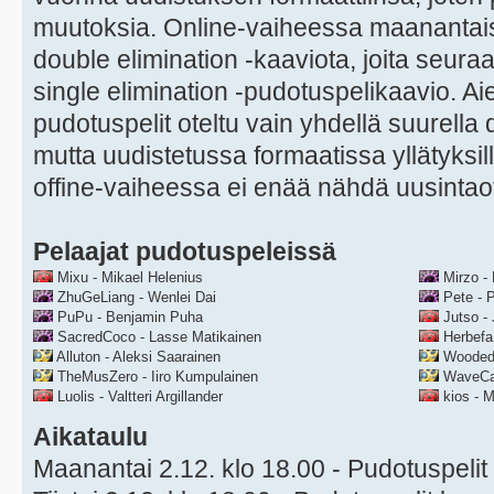
muutoksia. Online-vaiheessa maanantaist
double elimination -kaaviota, joita seuraa
single elimination -pudotuspelikaavio. A
pudotuspelit oteltu vain yhdellä suurella 
mutta uudistetussa formaatissa yllätyksil
offine-vaiheessa ei enää nähdä uusintaot
Pelaajat pudotuspeleissä
Mixu - Mikael Helenius
Mirzo - 
ZhuGeLiang - Wenlei Dai
Pete - 
PuPu - Benjamin Puha
Jutso - 
SacredCoco - Lasse Matikainen
Herbefa
Alluton - Aleksi Saarainen
WoodedM
TheMusZero - Iiro Kumpulainen
WaveCapt
Luolis - Valtteri Argillander
kios - M
Aikataulu
Maanantai 2.12. klo 18.00 - Pudotuspelit