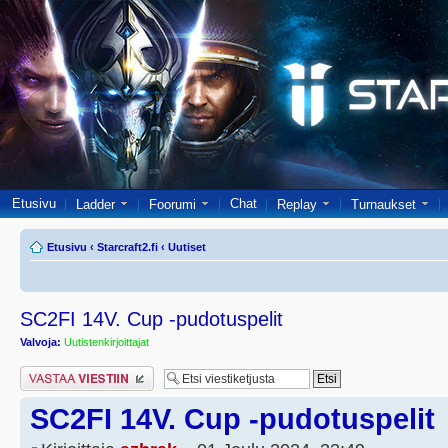
Etusivu
Chat
Ladder
Foorumi
Replay
Turnaukset
Etusivu
‹
Starcraft2.fi
‹
Uutiset
SC2FI 14V. Cup -pudotuspelit
Valvoja:
Uutistenkirjoittajat
Lähetä vastaus
SC2FI 14V. Cup -pudotuspelit