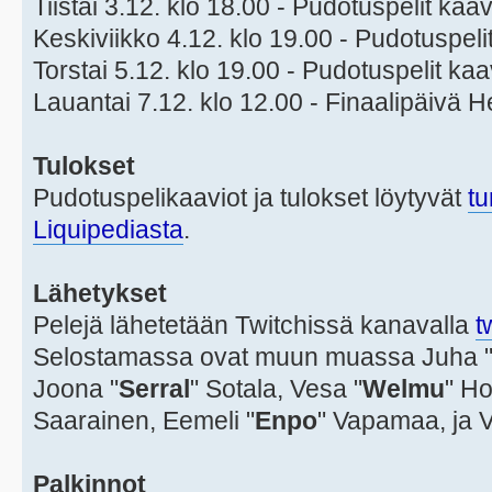
Tiistai 3.12. klo 18.00 - Pudotuspelit kaa
Keskiviikko 4.12. klo 19.00 - Pudotuspeli
Torstai 5.12. klo 19.00 - Pudotuspelit ka
Lauantai 7.12. klo 12.00 - Finaalipäivä 
Tulokset
Pudotuspelikaaviot ja tulokset löytyvät
tu
Liquipediasta
.
Lähetykset
Pelejä lähetetään Twitchissä kanavalla
t
Selostamassa ovat muun muassa Juha 
Joona "
Serral
" Sotala, Vesa "
Welmu
" Ho
Saarainen, Eemeli "
Enpo
" Vapamaa, ja Va
Palkinnot