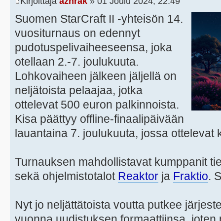
Kirjoittaja
azhrak
» 01 Joulu 2024, 22:49
Suomen StarCraft II -yhteisön 14.
vuositurnaus on edennyt
pudotuspelivaiheeseensa, joka
otellaan 2.-7. joulukuuta.
Lohkovaiheen jälkeen jäljellä on
neljätoista pelaajaa, jotka
ottelevat 500 euron palkinnoista.
Kisa päättyy offline-finaalipäivään
lauantaina 7. joulukuuta, jossa otteleva
Turnauksen mahdollistavat kumppanit tie
sekä ohjelmistotalot
Reaktor
ja
Fraktio
. 
Nyt jo neljättätoista voutta putkee järjes
vuonna uudistuksen formaattiinsa, jote