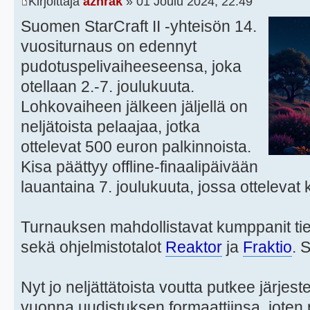
Kirjoittaja
azhrak
» 01 Joulu 2024, 22:49
Suomen StarCraft II -yhteisön 14.
vuositurnaus on edennyt
pudotuspelivaiheeseensa, joka
otellaan 2.-7. joulukuuta.
Lohkovaiheen jälkeen jäljellä on
neljätoista pelaajaa, jotka
ottelevat 500 euron palkinnoista.
Kisa päättyy offline-finaalipäivään
lauantaina 7. joulukuuta, jossa otteleva
Turnauksen mahdollistavat kumppanit tie
sekä ohjelmistotalot
Reaktor
ja
Fraktio
. 
Nyt jo neljättätoista voutta putkee järjes
vuonna uudistuksen formaattiinsa, jote