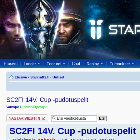
Etusivu
Chat
Ladder
Foorumi
Replay
Turnaukset
Etusivu
‹
Starcraft2.fi
‹
Uutiset
SC2FI 14V. Cup -pudotuspelit
Valvoja:
Uutistenkirjoittajat
Lähetä vastaus
SC2FI 14V. Cup -pudotuspelit