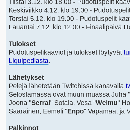
Tiistai 3.12. klo 18.00 - Pudotuspelit kaa
Keskiviikko 4.12. klo 19.00 - Pudotuspeli
Torstai 5.12. klo 19.00 - Pudotuspelit ka
Lauantai 7.12. klo 12.00 - Finaalipäivä 
Tulokset
Pudotuspelikaaviot ja tulokset löytyvät
tu
Liquipediasta
.
Lähetykset
Pelejä lähetetään Twitchissä kanavalla
t
Selostamassa ovat muun muassa Juha 
Joona "
Serral
" Sotala, Vesa "
Welmu
" Ho
Saarainen, Eemeli "
Enpo
" Vapamaa, ja Va
Palkinnot