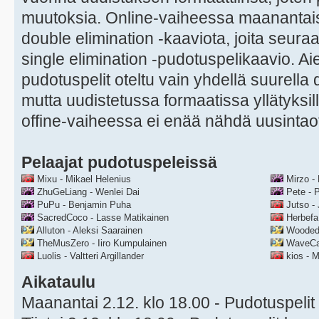
muutoksia. Online-vaiheessa maanantaist
double elimination -kaaviota, joita seuraa
single elimination -pudotuspelikaavio. A
pudotuspelit oteltu vain yhdellä suurella 
mutta uudistetussa formaatissa yllätyksil
offine-vaiheessa ei enää nähdä uusintaot
Pelaajat pudotuspeleissä
Mixu - Mikael Helenius
Mirzo - 
ZhuGeLiang - Wenlei Dai
Pete - 
PuPu - Benjamin Puha
Jutso - 
SacredCoco - Lasse Matikainen
Herbefa
Alluton - Aleksi Saarainen
WoodedM
TheMusZero - Iiro Kumpulainen
WaveCapt
Luolis - Valtteri Argillander
kios - M
Aikataulu
Maanantai 2.12. klo 18.00 - Pudotuspelit