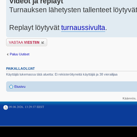
Videot ja replayt
Turnauksen lähetysten tallenteet löytyvä
Replayt löytyvät
turnaussivulta
.
Lähetä vastaus
Paluu Uutiset
PAIKALLAOLIJAT
Käyttäjiä lukemassa tätä aluetta: Ei rekisteröityneitä käyttäjiä ja 38 vierailijaa
Etusivu
Käännös, 
09.08.2026, 13:29:37 EEST