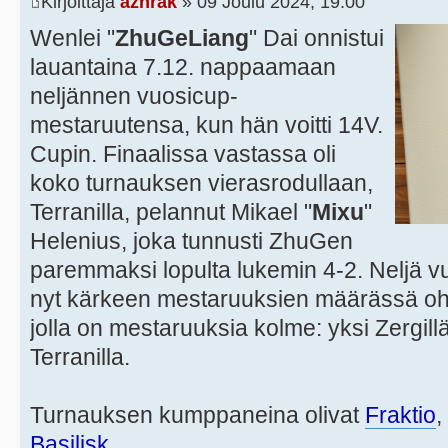
Kirjoittaja
azhrak
» 09 Joulu 2024, 19:00
Wenlei "
ZhuGeLiang
" Dai onnistui
lauantaina 7.12. nappaamaan
neljännen vuosicup-
mestaruutensa, kun hän voitti 14V.
Cupin. Finaalissa vastassa oli
koko turnauksen vierasrodullaan,
Terranilla, pelannut Mikael "
Mixu
"
Helenius, joka tunnusti ZhuGen
paremmaksi lopulta lukemin 4-2. Neljä v
nyt kärkeen mestaruuksien määrässä oh
jolla on mestaruuksia kolme: yksi Zergillä
Terranilla.
Turnauksen kumppaneina olivat
Fraktio
,
Basilisk
.