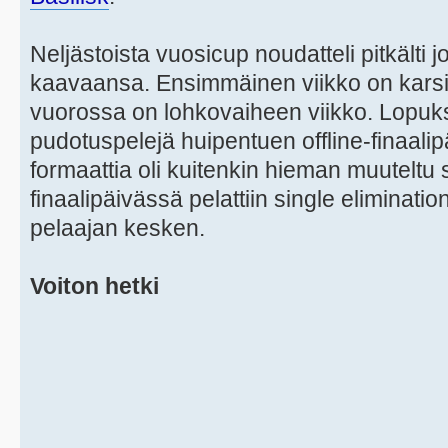
Neljästoista vuosicup noudatteli pitkälti 
kaavaansa. Ensimmäinen viikko on karsin
vuorossa on lohkovaiheen viikko. Lopuks
pudotuspelejä huipentuen offline-finaalip
formaattia oli kuitenkin hieman muuteltu s
finaalipäivässä pelattiin single eliminat
pelaajan kesken.
Voiton hetki