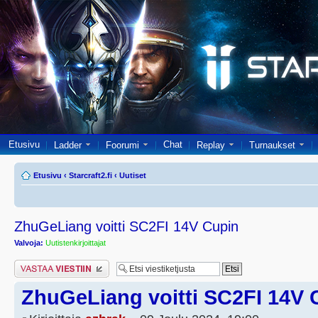
Etusivu
Chat
Ladder
Foorumi
Replay
Turnaukset
Etusivu
‹
Starcraft2.fi
‹
Uutiset
ZhuGeLiang voitti SC2FI 14V Cupin
Valvoja:
Uutistenkirjoittajat
Lähetä vastaus
ZhuGeLiang voitti SC2FI 14V 