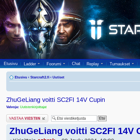
Etusivu
Chat
Ladder
Foorumi
Replay
Turnaukset
Etusivu
‹
Starcraft2.fi
‹
Uutiset
ZhuGeLiang voitti SC2FI 14V Cupin
Valvoja:
Uutistenkirjoittajat
Lähetä vastaus
ZhuGeLiang voitti SC2FI 14V 