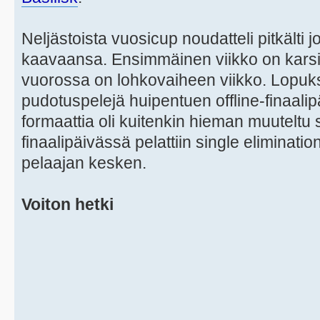
Neljästoista vuosicup noudatteli pitkälti 
kaavaansa. Ensimmäinen viikko on karsin
vuorossa on lohkovaiheen viikko. Lopuks
pudotuspelejä huipentuen offline-finaalip
formaattia oli kuitenkin hieman muuteltu s
finaalipäivässä pelattiin single eliminat
pelaajan kesken.
Voiton hetki