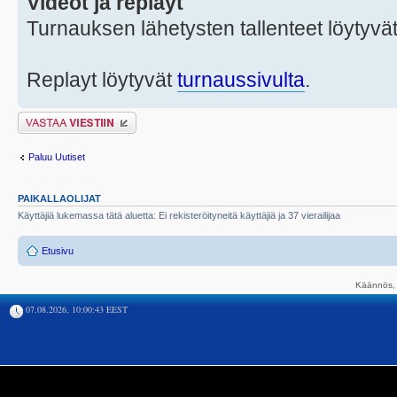
Videot ja replayt
Turnauksen lähetysten tallenteet löytyvä
Replayt löytyvät
turnaussivulta
.
Lähetä vastaus
Paluu Uutiset
PAIKALLAOLIJAT
Käyttäjiä lukemassa tätä aluetta: Ei rekisteröityneitä käyttäjiä ja 37 vierailijaa
Etusivu
Käännös, 
07.08.2026, 10:00:43 EEST