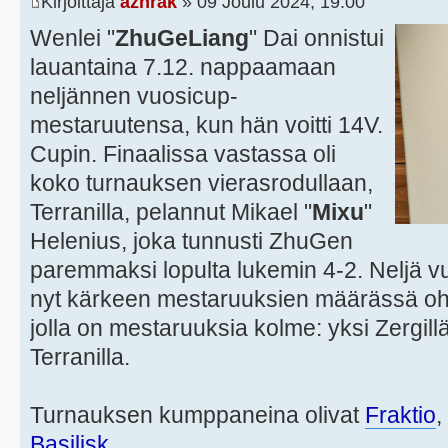
Kirjoittaja
azhrak
» 09 Joulu 2024, 19:00
Wenlei "
ZhuGeLiang
" Dai onnistui
lauantaina 7.12. nappaamaan
neljännen vuosicup-
mestaruutensa, kun hän voitti 14V.
Cupin. Finaalissa vastassa oli
koko turnauksen vierasrodullaan,
Terranilla, pelannut Mikael "
Mixu
"
Helenius, joka tunnusti ZhuGen
paremmaksi lopulta lukemin 4-2. Neljä v
nyt kärkeen mestaruuksien määrässä oh
jolla on mestaruuksia kolme: yksi Zergillä
Terranilla.
Turnauksen kumppaneina olivat
Fraktio
,
Basilisk
.