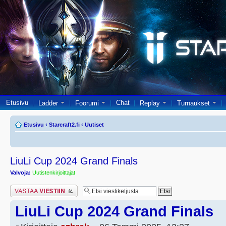
Etusivu
Chat
Ladder
Foorumi
Replay
Turnaukset
Etusivu
‹
Starcraft2.fi
‹
Uutiset
LiuLi Cup 2024 Grand Finals
Valvoja:
Uutistenkirjoittajat
Lähetä vastaus
LiuLi Cup 2024 Grand Finals