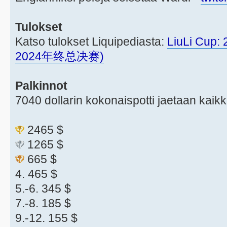
Tulokset
Katso tulokset Liquipediasta:
LiuLi Cup:
2024年终总决赛)
Palkinnot
7040 dollarin kokonaispotti jaetaan kaik
2465 $
1265 $
665 $
4. 465 $
5.-6. 345 $
7.-8. 185 $
9.-12. 155 $