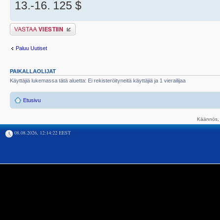
13.-16. 125 $
Lähetä vastaus
Paluu Uutiset
PAIKALLAOLIJAT
Käyttäjiä lukemassa tätä aluetta: Ei rekisteröityneitä käyttäjiä ja 1 vierailijaa
Etusivu
Käännös, 
08.08.2026, 12:14:22 EEST