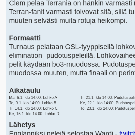
Clem pelaa Terrania on hänkin varmasti
Terran-fanit varmasti toivovat sitä, sillä
muuten selvästi muita rotuja heikompi.
Formaatti
Turnaus pelataan GSL-tyyppisellä lohkov
elimination -pudotuspeleillä. Lohkovaihe
pelit käydään bo3-muodossa. Pudotuspel
muodossa muuten, mutta finaali on perint
Aikataulu
Ma, 6.1. klo 14:00: Lohko A
Ti, 21.1. klo 14:00: Pudotuspeli
To, 9.1. klo 14:00: Lohko B
Ke, 22.1. klo 14:00: Pudotuspel
Ti, 14.1. klo 14:00: Lohko C
To, 23.1. klo 14:00: Pudotuspel
Ke, 15.1. klo 14:00: Lohko D
Lähetys
Englanniksi pelejä selostaa Wardi -
twitc