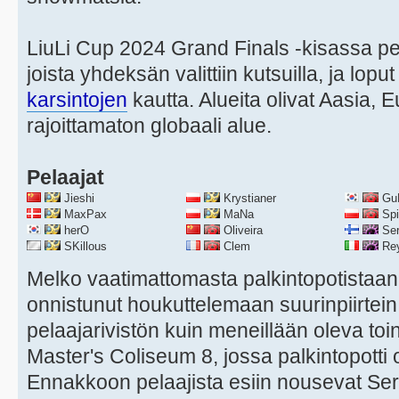
LiuLi Cup 2024 Grand Finals -kisassa pel
joista yhdeksän valittiin kutsuilla, ja loput
karsintojen
kautta. Alueita olivat Aasia,
rajoittamaton globaali alue.
Pelaajat
Jieshi
Krystianer
Gu
MaxPax
MaNa
Spir
herO
Oliveira
Ser
SKillous
Clem
Rey
Melko vaatimattomasta palkintopotistaan
onnistunut houkuttelemaan suurinpiirtei
pelaajarivistön kuin meneillään oleva toi
Master's Coliseum 8, jossa palkintopotti 
Ennakkoon pelaajista esiin nousevat Serr