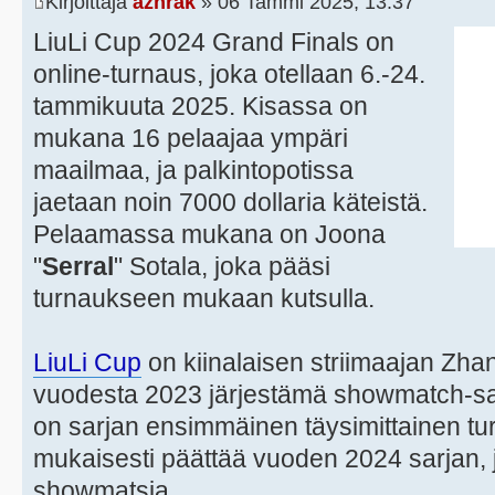
Kirjoittaja
azhrak
» 06 Tammi 2025, 13:37
LiuLi Cup 2024 Grand Finals on
online-turnaus, joka otellaan 6.-24.
tammikuuta 2025. Kisassa on
mukana 16 pelaajaa ympäri
maailmaa, ja palkintopotissa
jaetaan noin 7000 dollaria käteistä.
Pelaamassa mukana on Joona
"
Serral
" Sotala, joka pääsi
turnaukseen mukaan kutsulla.
LiuLi Cup
on kiinalaisen striimaajan Zha
vuodesta 2023 järjestämä showmatch-sar
on sarjan ensimmäinen täysimittainen tu
mukaisesti päättää vuoden 2024 sarjan, j
showmatsia.