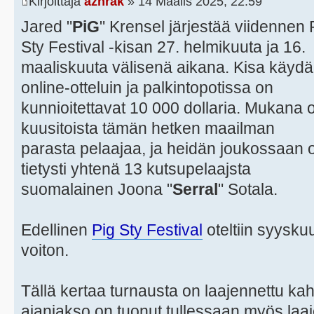
Kirjoittaja
azhrak
» 14 Maalis 2025, 22:59
Jared "
PiG
" Krensel järjestää viidennen 
Sty Festival -kisan 27. helmikuuta ja 16.
maaliskuuta välisenä aikana. Kisa käyd
online-otteluin ja palkintopotissa on
kunnioitettavat 10 000 dollaria. Mukana 
kuusitoista tämän hetken maailman
parasta pelaajaa, ja heidän joukossaan 
tietysti yhtenä 13 kutsupelaajsta
suomalainen Joona "
Serral
" Sotala.
Edellinen
Pig Sty Festival
oteltiin syyskuu
voiton.
Tällä kertaa turnausta on laajennettu ka
ajanjakso on tuonut tullessaan myös laaj