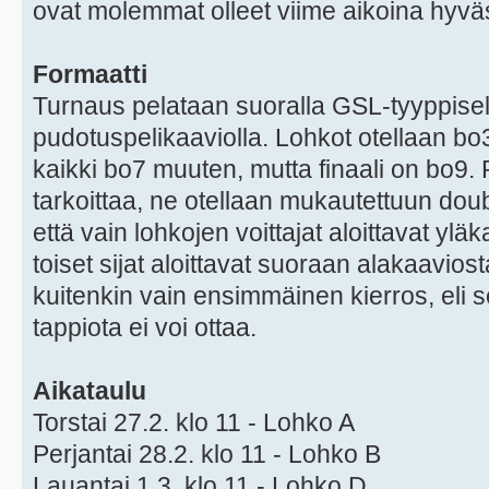
ovat molemmat olleet viime aikoina hyv
Formaatti
Turnaus pelataan suoralla GSL-tyyppisel
pudotuspelikaaviolla. Lohkot otellaan bo3-
kaikki bo7 muuten, mutta finaali on bo9.
tarkoittaa, ne otellaan mukautettuun doubl
että vain lohkojen voittajat aloittavat yl
toiset sijat aloittavat suoraan alakaavios
kuitenkin vain ensimmäinen kierros, eli 
tappiota ei voi ottaa.
Aikataulu
Torstai 27.2. klo 11 - Lohko A
Perjantai 28.2. klo 11 - Lohko B
Lauantai 1.3. klo 11 - Lohko D