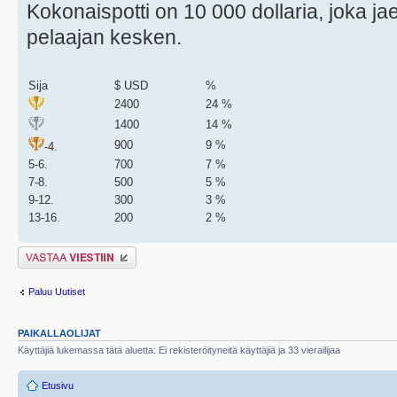
Kokonaispotti on 10 000 dollaria, joka j
pelaajan kesken.
Sija
$ USD
%
2400
24 %
1400
14 %
900
9 %
-4.
5-6.
700
7 %
7-8.
500
5 %
9-12.
300
3 %
13-16.
200
2 %
Lähetä vastaus
Paluu Uutiset
PAIKALLAOLIJAT
Käyttäjiä lukemassa tätä aluetta: Ei rekisteröityneitä käyttäjiä ja 33 vierailijaa
Etusivu