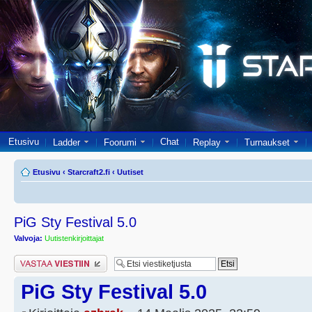
Etusivu
Chat
Ladder
Foorumi
Replay
Turnaukset
Etusivu
‹
Starcraft2.fi
‹
Uutiset
PiG Sty Festival 5.0
Valvoja:
Uutistenkirjoittajat
Lähetä vastaus
PiG Sty Festival 5.0