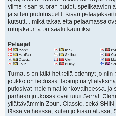
viime kisan suoran pudotuspelikaavion 
ja sitten pudotuspelit. Kisan pelaajakaar
kutsuttu, mikä takaa että pelaamassa ova
rotujakauma on saatu kauniiksi.
Pelaajat
trigger
herO
By
MaxPax
SKillous
Cu
Classic
Clem
Ma
Zoun
Bunny
Ser
Turnaus on tällä hetkellä edennyt jo niin
joukko on tiedossa. Isoimpina yllätyksinä
putosivat molemmat lohkovaiheessa, ja
parhaan joukossa ovat tutut Serral, Cle
yllättävämmin Zoun, Classic, sekä SHIN.
tässä vaiheessa, kuten jo kisan alussa, Ser