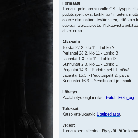
Formaatti
Turnaus pelataan suoralla GSL-tyyppisellä 
pudotuspelit ovat kaikki bo7 muuten, mutta
double elimination -tyyliin siten, että vain 
suoraan alakaaviosta. Yläkaaviota pelataan
ei voi ottaa.
Aikataulu
Torstai 27.2. klo 11 - Lohko A
Perjantai 28.2. klo 11 - Lohko B
Lauantai 1.3. klo 11 - Lohko D
Sunnuntai 2.3. klo 11 - Lohko D
Perjantai 14.3. - Pudotuspelit 1. päivä
Lauantai 15.3. - Pudotuspelit 2. päivä
Sunnuntai 16.3. - Semifinaalit ja finaali
Lähetys
Päälähetys englanniksi:
twitch.tv/x5_pig
.
Tulokset
Katso ottelukaavio
Liquipediasta
.
Videot
Turnauksen tallenteet löytyvät PiGin kana