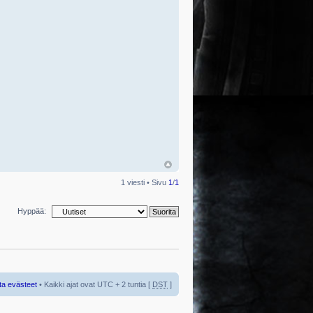
1 viesti • Sivu
1
/
1
Hyppää:
ta evästeet
• Kaikki ajat ovat UTC + 2 tuntia [
DST
]