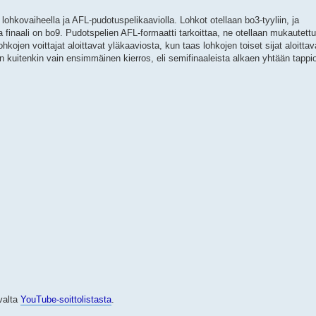
lohkovaiheella ja AFL-pudotuspelikaaviolla. Lohkot otellaan bo3-tyyliin, ja
 finaali on bo9. Pudotspelien AFL-formaatti tarkoittaa, ne otellaan mukautett
lohkojen voittajat aloittavat yläkaaviosta, kun taas lohkojen toiset sijat aloittav
 kuitenkin vain ensimmäinen kierros, eli semifinaaleista alkaen yhtään tappi
valta
YouTube-soittolistasta
.