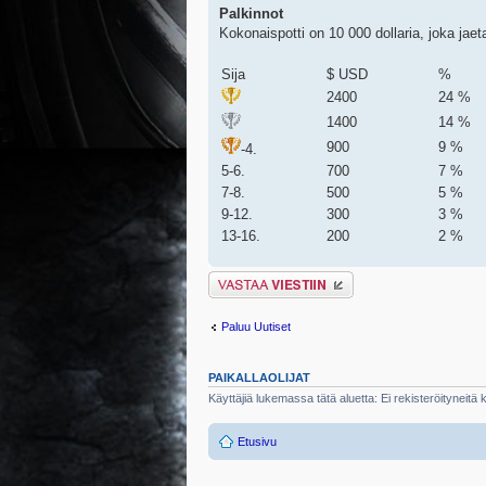
Palkinnot
Kokonaispotti on 10 000 dollaria, joka jae
Sija
$ USD
%
2400
24 %
1400
14 %
900
9 %
-4.
5-6.
700
7 %
7-8.
500
5 %
9-12.
300
3 %
13-16.
200
2 %
Lähetä vastaus
Paluu Uutiset
PAIKALLAOLIJAT
Käyttäjiä lukemassa tätä aluetta: Ei rekisteröityneitä kä
Etusivu