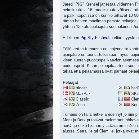
Jared "
PiG
" Krensel järjestää viidennen Pi
helmikuuta ja 16. maaliskuuta välisenä aik
ja palkintopotissa on kunnioitettavat 10 0
tämän hetken maailman parasta pelaajaa, j
yhtenä 13 kutsupelaajsta suomalainen Joo
Edellinen
Pig Sty Festival
oteltiin syyskuus
Tällä kertaa turnausta on laajennettu kah
ajanjakso on tuonut tullessaan myös laaje
kisan suoran pudotuspelikaavion asemesta 
pudotuspelit. Kisan pelaajakaarti on suur
takaa että pelaamassa ovat parhaat pelaaj
Pelaajat
trigger
her
MaxPax
SKil
Classic
Cle
Zoun
Bun
Turnaus on tällä hetkellä edennyt jo niin p
Maru ja Dark putosivat molemmat lohkovai
herO, ja ehkä hieman yllättävämmin Zoun,
alussa, Serralille tai Clemille, jotka ova