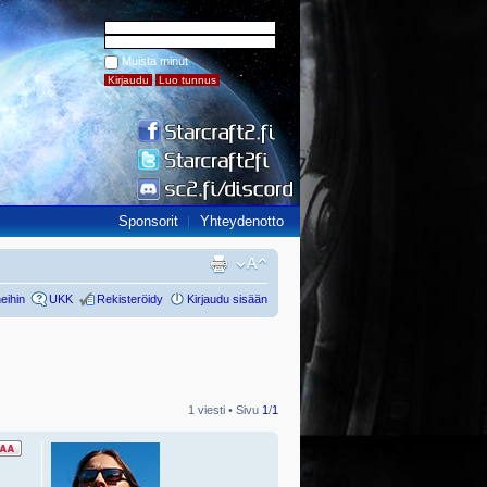
Muista minut
Sponsorit
Yhteydenotto
eihin
UKK
Rekisteröidy
Kirjaudu sisään
1 viesti • Sivu
1
/
1