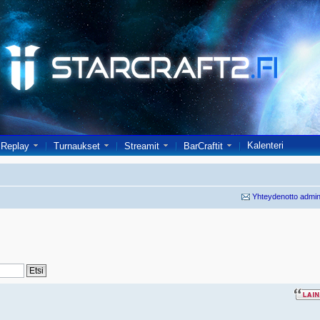
Kalenteri
Replay
Turnaukset
Streamit
BarCraftit
Yhteydenotto admin