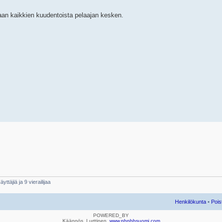
taan kaikkien kuudentoista pelaajan kesken.
yttäjiä ja 9 vierailijaa
Henkilökunta
•
Pois
POWERED_BY
Käännös, Lurttinen,
www.phpbbsuomi.com