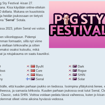
g Sty Festival -kisan 27.
ana. Kisa käydään online-otteluin
00 dollaria. Mukana on kuusitoista
a heidän joukossaan on tietysti
na "
Serral
" Sotala.
sa 2023, jolloin Serral vei voiton.
teen viikonloppuun. Pidempi
mman formaatin, sillä nyt viime
otellaan lohkovaihe ja sitten
immaksi osaksi kutsuttu, mikä
at ja rotujakauma on saatu kauniiksi.
O
ByuN
Dark
lous
Cure
Rogue
m
Maru
SHIN
ny
Serral
Solar
itkälle, että kuuden parhaan joukko on tiedossa. Isoimpina yllätyksinä lienee, 
heessa, ja samasta lohkosta. Kuuden parhaan joukossa ovat tutut Serral, Cl
 Classic, sekä SHIN. Voittoa voidaan pedata tässä vaiheessa, kuten jo kisan
t molemmat olleet viime aikoina hyvässä vedossa.