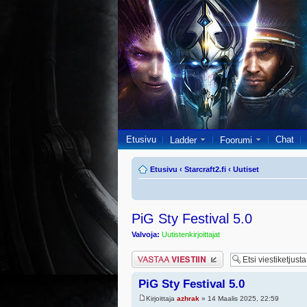
Etusivu
Chat
Ladder
Foorumi
Etusivu
‹
Starcraft2.fi
‹
Uutiset
PiG Sty Festival 5.0
Valvoja:
Uutistenkirjoittajat
Lähetä vastaus
PiG Sty Festival 5.0
Kirjoittaja
azhrak
» 14 Maalis 2025, 22:59