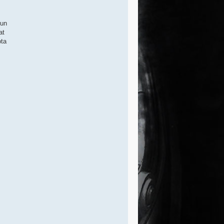
uun
at
ota