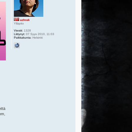
azhrak
Ylläpito
Viestit:
1328
Liittynyt:
07 Syys 2010, 11:03
Paikkakunta:
Helsinki
että
em,