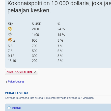
Kokonaispotti on 10 000 dollaria, joka j
pelaajan kesken.
Sija
$ USD
%
2400
24 %
1400
14 %
900
9 %
-4.
5-6.
700
7 %
7-8.
500
5 %
9-12.
300
3 %
13-16.
200
2 %
Lähetä vastaus
Paluu Uutiset
PAIKALLAOLIJAT
Käyttäjiä lukemassa tätä aluetta: Ei rekisteröityneitä käyttäjiä ja 2 vierailijaa
Etusivu