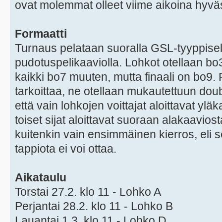
ovat molemmat olleet viime aikoina hyv
Formaatti
Turnaus pelataan suoralla GSL-tyyppisel
pudotuspelikaaviolla. Lohkot otellaan bo3-
kaikki bo7 muuten, mutta finaali on bo9.
tarkoittaa, ne otellaan mukautettuun doubl
että vain lohkojen voittajat aloittavat yl
toiset sijat aloittavat suoraan alakaavios
kuitenkin vain ensimmäinen kierros, eli 
tappiota ei voi ottaa.
Aikataulu
Torstai 27.2. klo 11 - Lohko A
Perjantai 28.2. klo 11 - Lohko B
Lauantai 1.3. klo 11 - Lohko D