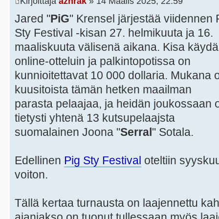
Kirjoittaja
azhrak
» 14 Maalis 2025, 22:59
Jared "
PiG
" Krensel järjestää viidennen 
Sty Festival -kisan 27. helmikuuta ja 16.
maaliskuuta välisenä aikana. Kisa käyd
online-otteluin ja palkintopotissa on
kunnioitettavat 10 000 dollaria. Mukana 
kuusitoista tämän hetken maailman
parasta pelaajaa, ja heidän joukossaan 
tietysti yhtenä 13 kutsupelaajsta
suomalainen Joona "
Serral
" Sotala.
Edellinen
Pig Sty Festival
oteltiin syyskuu
voiton.
Tällä kertaa turnausta on laajennettu ka
ajanjakso on tuonut tullessaan myös laaj