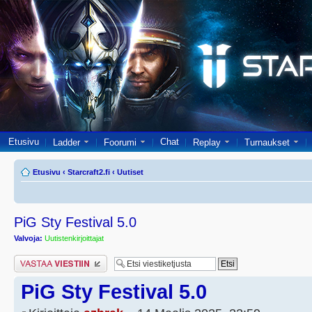
Etusivu
Chat
Ladder
Foorumi
Replay
Turnaukset
Etusivu
‹
Starcraft2.fi
‹
Uutiset
PiG Sty Festival 5.0
Valvoja:
Uutistenkirjoittajat
Lähetä vastaus
PiG Sty Festival 5.0