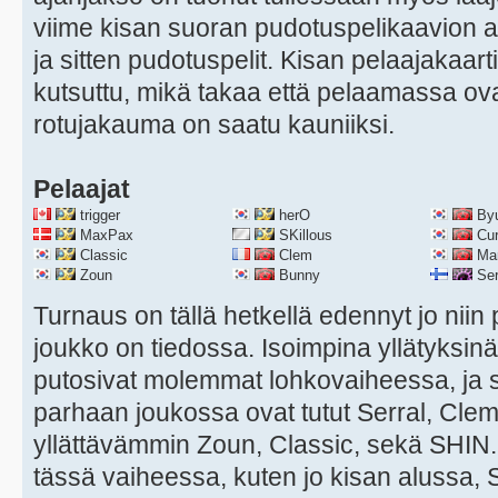
viime kisan suoran pudotuspelikaavion 
ja sitten pudotuspelit. Kisan pelaajakaar
kutsuttu, mikä takaa että pelaamassa ova
rotujakauma on saatu kauniiksi.
Pelaajat
trigger
herO
By
MaxPax
SKillous
Cu
Classic
Clem
Ma
Zoun
Bunny
Ser
Turnaus on tällä hetkellä edennyt jo niin
joukko on tiedossa. Isoimpina yllätyksinä
putosivat molemmat lohkovaiheessa, ja
parhaan joukossa ovat tutut Serral, Cle
yllättävämmin Zoun, Classic, sekä SHIN.
tässä vaiheessa, kuten jo kisan alussa, Ser