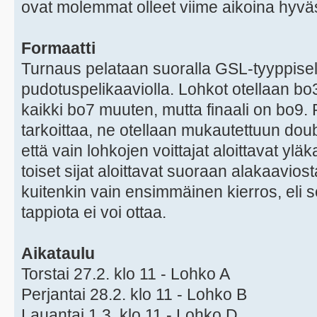
ovat molemmat olleet viime aikoina hyv
Formaatti
Turnaus pelataan suoralla GSL-tyyppisel
pudotuspelikaaviolla. Lohkot otellaan bo3-
kaikki bo7 muuten, mutta finaali on bo9.
tarkoittaa, ne otellaan mukautettuun doubl
että vain lohkojen voittajat aloittavat yl
toiset sijat aloittavat suoraan alakaavios
kuitenkin vain ensimmäinen kierros, eli 
tappiota ei voi ottaa.
Aikataulu
Torstai 27.2. klo 11 - Lohko A
Perjantai 28.2. klo 11 - Lohko B
Lauantai 1.3. klo 11 - Lohko D