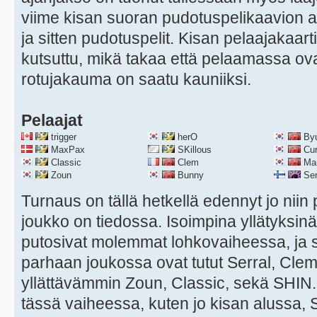
viime kisan suoran pudotuspelikaavion 
ja sitten pudotuspelit. Kisan pelaajakaar
kutsuttu, mikä takaa että pelaamassa ova
rotujakauma on saatu kauniiksi.
Pelaajat
trigger
herO
By
MaxPax
SKillous
Cu
Classic
Clem
Ma
Zoun
Bunny
Ser
Turnaus on tällä hetkellä edennyt jo niin
joukko on tiedossa. Isoimpina yllätyksinä
putosivat molemmat lohkovaiheessa, ja
parhaan joukossa ovat tutut Serral, Cle
yllättävämmin Zoun, Classic, sekä SHIN.
tässä vaiheessa, kuten jo kisan alussa, Ser