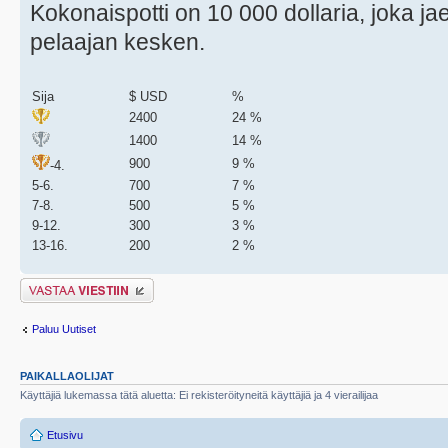
Kokonaispotti on 10 000 dollaria, joka j
pelaajan kesken.
Sija
$ USD
%
2400
24 %
1400
14 %
900
9 %
-4.
5-6.
700
7 %
7-8.
500
5 %
9-12.
300
3 %
13-16.
200
2 %
Lähetä vastaus
Paluu Uutiset
PAIKALLAOLIJAT
Käyttäjiä lukemassa tätä aluetta: Ei rekisteröityneitä käyttäjiä ja 4 vierailijaa
Etusivu