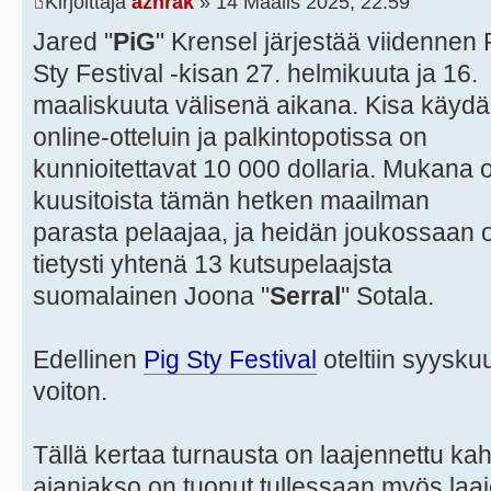
Kirjoittaja
azhrak
» 14 Maalis 2025, 22:59
Jared "
PiG
" Krensel järjestää viidennen 
Sty Festival -kisan 27. helmikuuta ja 16.
maaliskuuta välisenä aikana. Kisa käyd
online-otteluin ja palkintopotissa on
kunnioitettavat 10 000 dollaria. Mukana 
kuusitoista tämän hetken maailman
parasta pelaajaa, ja heidän joukossaan 
tietysti yhtenä 13 kutsupelaajsta
suomalainen Joona "
Serral
" Sotala.
Edellinen
Pig Sty Festival
oteltiin syyskuu
voiton.
Tällä kertaa turnausta on laajennettu ka
ajanjakso on tuonut tullessaan myös laaj