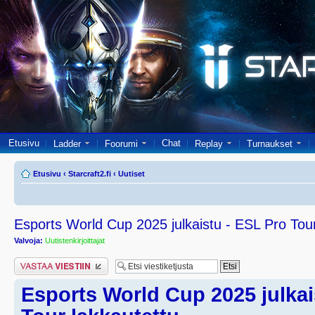
Etusivu
Chat
Ladder
Foorumi
Replay
Turnaukset
Etusivu
‹
Starcraft2.fi
‹
Uutiset
Esports World Cup 2025 julkaistu - ESL Pro Tour
Valvoja:
Uutistenkirjoittajat
Lähetä vastaus
Esports World Cup 2025 julkai