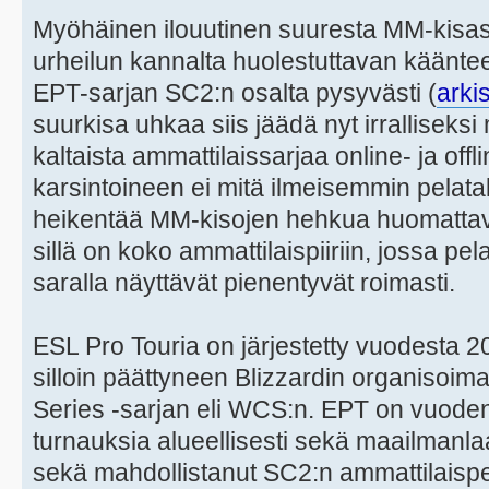
Myöhäinen ilouutinen suuresta MM-kisast
urheilun kannalta huolestuttavan käänte
EPT-sarjan SC2:n osalta pysyvästi (
arki
suurkisa uhkaa siis jäädä nyt irralliseksi
kaltaista ammattilaissarjaa online- ja offl
karsintoineen ei mitä ilmeisemmin pelat
heikentää MM-kisojen hehkua huomattava
sillä on koko ammattilaispiiriin, jossa pe
saralla näyttävät pienentyvät roimasti.
ESL Pro Touria on järjestetty vuodesta 2
silloin päättyneen Blizzardin organiso
Series -sarjan eli WCS:n. EPT on vuoden
turnauksia alueellisesti sekä maailmanlaaj
sekä mahdollistanut SC2:n ammattilaispe