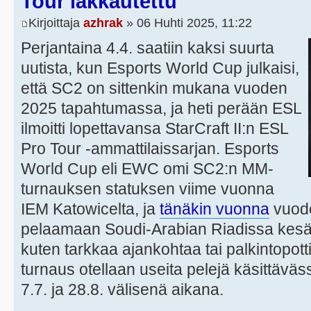
Tour lakkautettu
Kirjoittaja
azhrak
» 06 Huhti 2025, 11:22
Perjantaina 4.4. saatiin kaksi suurta
uutista, kun Esports World Cup julkaisi,
että SC2 on sittenkin mukana vuoden
2025 tapahtumassa, ja heti perään ESL
ilmoitti lopettavansa StarCraft II:n ESL
Pro Tour -ammattilaissarjan. Esports
World Cup eli EWC omi SC2:n MM-
turnauksen statuksen viime vuonna
IEM Katowicelta, ja
tänäkin vuonna
vuode
pelaamaan Soudi-Arabian Riadissa kesäl
kuten tarkkaa ajankohtaa tai palkintopotti
turnaus otellaan useita pelejä käsittäv
7.7. ja 28.8. välisenä aikana.