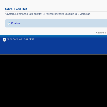
PAIKALLAOLIJAT
Käyttäjiä lukemassa tätä aluetta: Ei rekisteröityneitä käyttäjiä ja 6 vierailijaa
Etusivu
Käännös, 
08.08.2026, 05:22:44 EEST