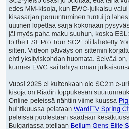
SC2-yleisö osasi jo odottaa, että tänä v
edes MM-kisoja, kun EWC-julkaisu valu
kisasarjan peruuntuminen tuntui jo lähes
uutinen lopettaa sarja kokonaan pysyvästi 
jäi myös paha maku suuhun, koska ESL:n
to the ESL Pro Tour SC2" oli lähetetty 
sitten. Videon päiväys on sittemin korjat
ehti yksityiskohdan huomata. Selvää on, et
kunnes EWC sai tehtyä oman julkaisuns
Vuosi 2025 ei kuitenkaan ole SC2:n e-ur
kisoja on Riadin loppukesän suurturnaukse
Online-peleissä nähtiin viime kuussa
Pig
huhtikuussa pelataan
WardiTV Spring C
peleissä puolestaan saadaan kesäkuussa
Bulgariassa otellaan
Bellum Gens Elite 