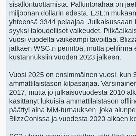
sisällöntuottamista. Palkintorahaa on jae
miljoonan dollarin edestä. ESL:n mukaan 
yhteensä 3344 pelaajaa. Julkaisussaan 
syyksi taloudelliset vaikeudet. Pitkäaikais
vuosi vuodelta vaikeampi tavoittaa. Blizz
jatkaen WSC:n perintöä, mutta pelifirma e
kustannuksiin vuoden 2023 jälkeen.
Vuosi 2025 on ensimmäinen vuosi, kun Star
ammattilaistason kilpasarjaa. Varsinaine
2017, mutta jo julkaisuvuodesta 2010 al
käsittänyt lukuisia ammattilaistason offli
päättyi aina MM-turnauksen, joka alunper
BlizzConissa ja vuodesta 2020 alkaen k