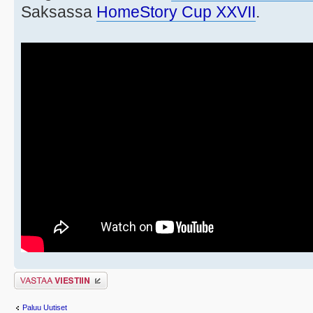
Saksassa
HomeStory Cup XXVII
.
Lähetä vastaus
Paluu Uutiset