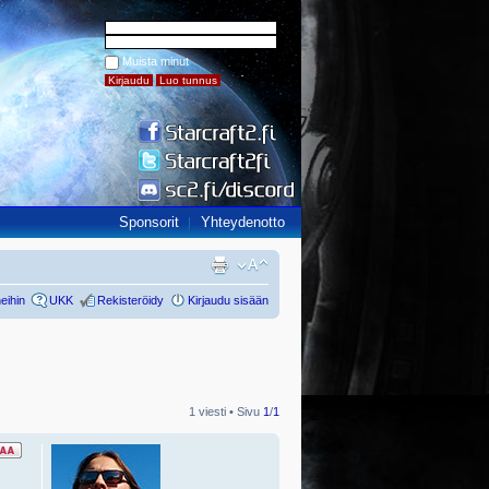
Muista minut
Sponsorit
Yhteydenotto
eihin
UKK
Rekisteröidy
Kirjaudu sisään
1 viesti • Sivu
1
/
1