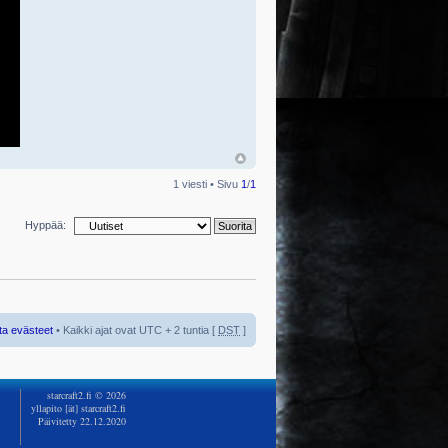
1 viesti • Sivu
1
/
1
Hyppää:
ta evästeet
• Kaikki ajat ovat UTC + 2 tuntia [
DST
]
starcraft2.fi © 2026
yllapito [ät] starcraft2.fi
Päivitetty 22.12.2020