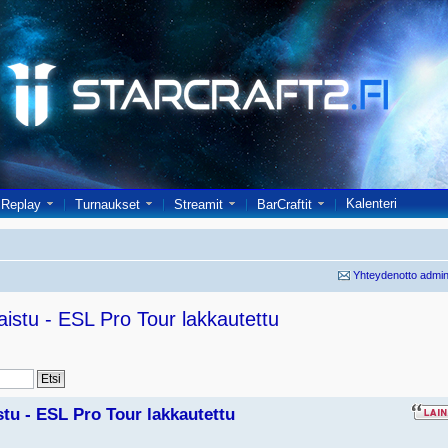
Kalenteri
Replay
Turnaukset
Streamit
BarCraftit
Yhteydenotto admin
istu - ESL Pro Tour lakkautettu
tu - ESL Pro Tour lakkautettu