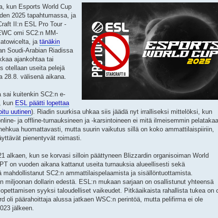
sta, kun Esports World Cup
oden 2025 tapahtumassa, ja
raft II:n ESL Pro Tour -
i EWC omi SC2:n MM-
atowicelta, ja
tänäkin
an Soudi-Arabian Riadissa
kkaa ajankohtaa tai
s otellaan useita pelejä
 28.8. välisenä aikana.
 sai kuitenkin SC2:n e-
n, kun
ESL päätti lopettaa
oitu uutinen
). Riadin suurkisa uhkaa siis jäädä nyt irralliseksi mittelöksi, kun
nline- ja offline-turnauksineen ja -karsintoineen ei mitä ilmeisemmin pelataka
hkua huomattavasti, mutta suurin vaikutus sillä on koko ammattilaispiiriin,
äyttävät pienentyvät roimasti.
21 alkaen, kun se korvasi silloin päättyneen Blizzardin organisoiman World
T on vuoden aikana kattanut useita turnauksia alueellisesti sekä
ä mahdollistanut SC2:n ammattilaispelaamista ja sisällöntuottamista.
en miljoonan dollarin edestä. ESL:n mukaan sarjaan on osallistunut yhteensä
pettamisen syyksi taloudelliset vaikeudet. Pitkäaikaista rahallista tukea on o
d oli päärahoittaja alussa jatkaen WSC:n perintöä, mutta pelifirma ei ole
023 jälkeen.