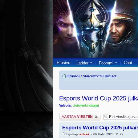
Etusivu
Chat
Ladder
Foorumi
Etusivu
‹
Starcraft2.fi
‹
Uutiset
Esports World Cup 2025 julka
Valvoja:
Uutistenkirjoittajat
Lähetä vastaus
Esports World Cup 2025 julkais
Kirjoittaja
azhrak
» 06 Huhti 2025, 11:22