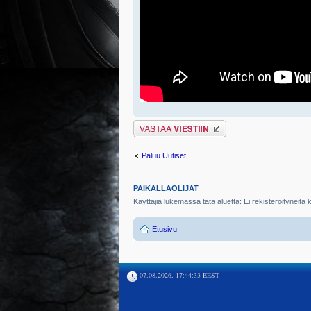
Lähetä vastaus
Paluu Uutiset
PAIKALLAOLIJAT
Käyttäjiä lukemassa tätä aluetta: Ei rekisteröityneitä kä
Etusivu
07.08.2026, 17:44:33 EEST