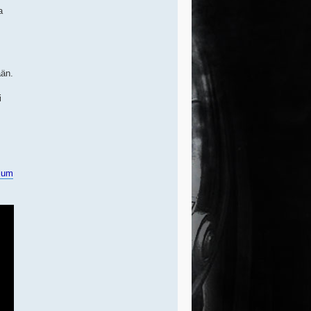
a
ään.
i
lum