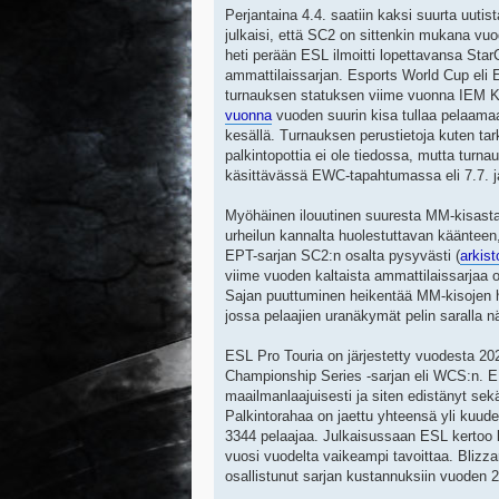
Perjantaina 4.4. saatiin kaksi suurta uuti
julkaisi, että SC2 on sittenkin mukana vu
heti perään ESL ilmoitti lopettavansa StarC
ammattilaissarjan. Esports World Cup el
turnauksen statuksen viime vuonna IEM K
vuonna
vuoden suurin kisa tullaa pelaama
kesällä. Turnauksen perustietoja kuten tar
palkintopottia ei ole tiedossa, mutta turnau
käsittävässä EWC-tapahtumassa eli 7.7. ja
Myöhäinen ilouutinen suuresta MM-kisasta
urheilun kannalta huolestuttavan kääntee
EPT-sarjan SC2:n osalta pysyvästi (
arkist
viime vuoden kaltaista ammattilaissarjaa o
Sajan puuttuminen heikentää MM-kisojen he
jossa pelaajien uranäkymät pelin saralla n
ESL Pro Touria on järjestetty vuodesta 20
Championship Series -sarjan eli WCS:n. EP
maailmanlaajuisesti ja siten edistänyt sek
Palkintorahaa on jaettu yhteensä yli kuud
3344 pelaajaa. Julkaisussaan ESL kertoo lo
vuosi vuodelta vaikeampi tavoittaa. Blizzar
osallistunut sarjan kustannuksiin vuoden 2