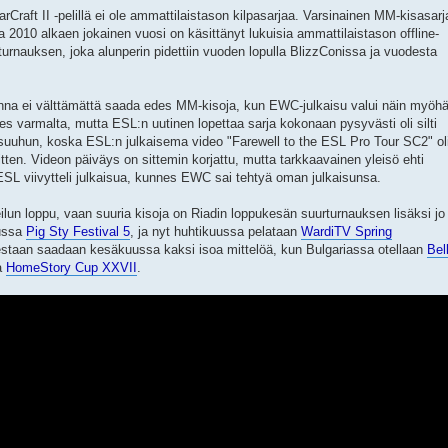
raft II -pelillä ei ole ammattilaistason kilpasarjaa. Varsinainen MM-kisasarj
a 2010 alkaen jokainen vuosi on käsittänyt lukuisia ammattilaistason offline-
turnauksen, joka alunperin pidettiin vuoden lopulla BlizzConissa ja vuodesta
onna ei välttämättä saada edes MM-kisoja, kun EWC-julkaisu valui näin myöh
s varmalta, mutta ESL:n uutinen lopettaa sarja kokonaan pysyvästi oli silti
suuhun, koska ESL:n julkaisema video "Farewell to the ESL Pro Tour SC2" ol
ten. Videon päiväys on sittemin korjattu, mutta tarkkaavainen yleisö ehti
SL viivytteli julkaisua, kunnes EWC sai tehtyä oman julkaisunsa.
lun loppu, vaan suuria kisoja on Riadin loppukesän suurturnauksen lisäksi jo
uussa
Pig Sty Festival 5
, ja nyt huhtikuussa pelataan
WardiTV Spring
lestaan saadaan kesäkuussa kaksi isoa mittelöä, kun Bulgariassa otellaan
Bel
a
HomeStory Cup XXVII
.