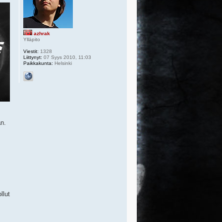
azhrak
Ylläpito
Viestit:
1328
Liittynyt:
07 Syys 2010, 11:03
Paikkakunta:
Helsinki
an.
llut