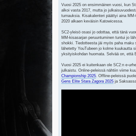
Vuosi 2025 on ensimmäinen vuosi, kun StarC
alkoi vasta 2017, mutta jo julkaisuvuodest
turnauksia. Kisakalenteri päättyi aina MM-
2020 alkaen keväisin Katowicessa.
SC2-yleisö osasi jo odottaa, että tänä vu
MM-kisasarjan peruuntuminen tuntui jo lähe
shokki. Tiedotteesta jäi myös paha maku 
lähetetty YouTubeen jo kolme kuukautta sit
yksityiskohdan huomata. Selvää on, että E
Vuosi 2025 ei kuitenkaan ole SC2:n e-urhei
julkaistu. Online-peleissä nähtiin viime k
Championship 2025
. Offline-peleissä puo
Gens Elite Stara Zagora 2025
ja Saksass