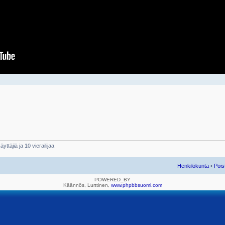
yttäjiä ja 10 vierailijaa
Henkilökunta
•
Pois
POWERED_BY
Käännös, Lurttinen,
www.phpbbsuomi.com