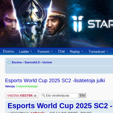
Etusivu
Chat
Ladder
Foorumi
Replay
Turnaukset
Etusivu
‹
Starcraft2.fi
‹
Uutiset
Esports World Cup 2025 SC2 -lisätietoja julki
Valvoja:
Uutistenkirjoittajat
Lähetä vastaus
Esports World Cup 2025 SC2 -li