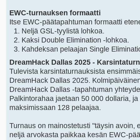
EWC-turnauksen formaatti
Itse EWC-päätapahtuman formaatti eten
Neljä GSL-tyylistä lohkoa.
Kaksi Double Elimination -lohkoa.
Kahdeksan pelaajan Single Eliminati
DreamHack Dallas 2025 - Karsintatur
Tulevista karsintaturnauksista ensimmäis
DreamHack Dallas 2025. Kolmipäiväinen 
DreamHack Dallas -tapahtuman yhteydes
Palkintorahaa jaetaan 50 000 dollaria, 
maksimissaan 128 pelaajaa.
Turnaus on mainostetusti "täysin avoin, ei
neljä arvokasta paikkaa kesän EWC-pä