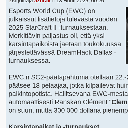
Kirjoittaja
azhrak
» 18 Huhti 2025, 00:26
Esports World Cup (EWC) on
julkaissut lisätietoja tulevasta vuoden
2025 StarCraft II -turnauksestaan.
Merkittävin paljastus oli, että yksi
karsintapaikoista jaetaan toukokuussa
järjestettävässä DreamHack Dallas -
turnauksessa.
EWC:n SC2-päätapahtuma otellaan 22.-
pääsee 18 pelaajaa, jotka kilpailevat hu
palkintopotista. Hallitsevana EWC-mest
automaattisesti Ranskan Clément "
Clem
on suuri, mutta 300 000 dollaria pienemp
Karsintapaikat ja -turnaukset