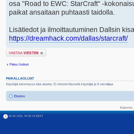
osa "Road to EWC: StarCraft" -kokonaisuu
paikat ansaitaan puhtaasti taidolla.
Lisätiedot ja ilmoittautuminen Dallsin kis
https://dreamhack.com/dallas/starcraft/
Lähetä vastaus
Paluu Uutiset
PAIKALLAOLIJAT
Käyttäjiä lukemassa tätä aluetta: Ei rekisteröityneitä käyttäjiä ja 8 vierailijaa
Etusivu
Käännös, 
08.08.2026, 09:08:18 EEST