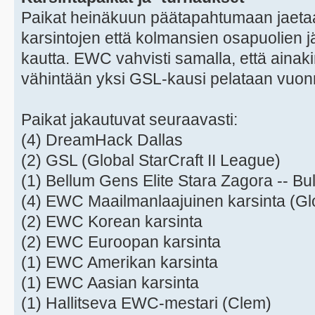
Paikat heinäkuun päätapahtumaan jaet
karsintojen että kolmansien osapuolien j
kautta. EWC vahvisti samalla, että aina
vähintään yksi GSL-kausi pelataan vuon
Paikat jakautuvat seuraavasti:
(4) DreamHack Dallas
(2) GSL (Global StarCraft II League)
(1) Bellum Gens Elite Stara Zagora -- Bul
(4) EWC Maailmanlaajuinen karsinta (Glo
(2) EWC Korean karsinta
(2) EWC Euroopan karsinta
(1) EWC Amerikan karsinta
(1) EWC Aasian karsinta
(1) Hallitseva EWC-mestari (Clem)