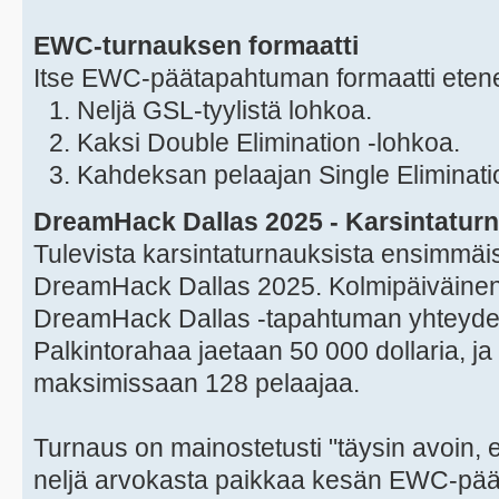
EWC-turnauksen formaatti
Itse EWC-päätapahtuman formaatti eten
Neljä GSL-tyylistä lohkoa.
Kaksi Double Elimination -lohkoa.
Kahdeksan pelaajan Single Eliminati
DreamHack Dallas 2025 - Karsintatur
Tulevista karsintaturnauksista ensimmäis
DreamHack Dallas 2025. Kolmipäiväinen 
DreamHack Dallas -tapahtuman yhteydes
Palkintorahaa jaetaan 50 000 dollaria, 
maksimissaan 128 pelaajaa.
Turnaus on mainostetusti "täysin avoin, ei
neljä arvokasta paikkaa kesän EWC-pä