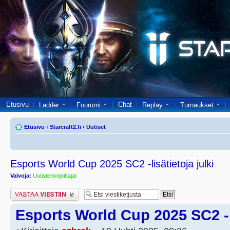
Etusivu
Chat
Ladder
Foorumi
Replay
Turnaukset
Etusivu
‹
Starcraft2.fi
‹
Uutiset
Esports World Cup 2025 SC2 -lisätietoja julki
Valvoja:
Uutistenkirjoittajat
Lähetä vastaus
Esports World Cup 2025 SC2 -li