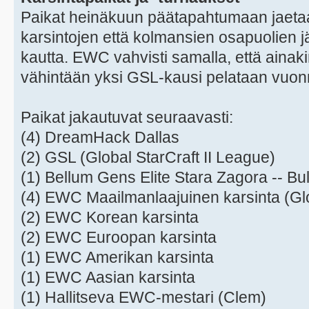
Paikat heinäkuun päätapahtumaan jaet
karsintojen että kolmansien osapuolien j
kautta. EWC vahvisti samalla, että aina
vähintään yksi GSL-kausi pelataan vuon
Paikat jakautuvat seuraavasti:
(4) DreamHack Dallas
(2) GSL (Global StarCraft II League)
(1) Bellum Gens Elite Stara Zagora -- Bul
(4) EWC Maailmanlaajuinen karsinta (Glo
(2) EWC Korean karsinta
(2) EWC Euroopan karsinta
(1) EWC Amerikan karsinta
(1) EWC Aasian karsinta
(1) Hallitseva EWC-mestari (Clem)