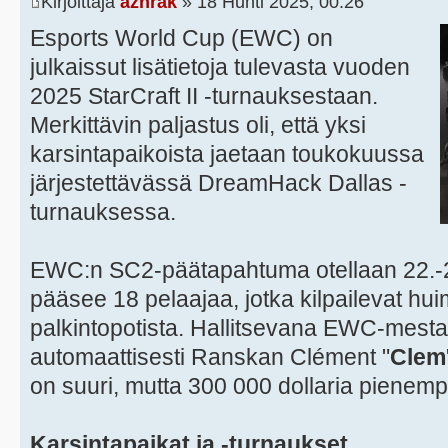
Kirjoittaja
azhrak
» 18 Huhti 2025, 00:26
Esports World Cup (EWC) on
julkaissut lisätietoja tulevasta vuoden
2025 StarCraft II -turnauksestaan.
Merkittävin paljastus oli, että yksi
karsintapaikoista jaetaan toukokuussa
järjestettävässä DreamHack Dallas -
turnauksessa.
EWC:n SC2-päätapahtuma otellaan 22.-
pääsee 18 pelaajaa, jotka kilpailevat hu
palkintopotista. Hallitsevana EWC-mest
automaattisesti Ranskan Clément "
Clem
on suuri, mutta 300 000 dollaria pienemp
Karsintapaikat ja -turnaukset