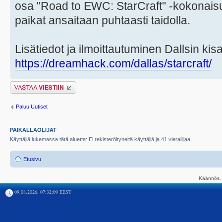
osa "Road to EWC: StarCraft" -kokonaisuu
paikat ansaitaan puhtaasti taidolla.
Lisätiedot ja ilmoittautuminen Dallsin kis
https://dreamhack.com/dallas/starcraft/
Lähetä vastaus
Paluu Uutiset
PAIKALLAOLIJAT
Käyttäjiä lukemassa tätä aluetta: Ei rekisteröityneitä käyttäjiä ja 41 vierailijaa
Etusivu
Käännös, 
09.08.2026, 07:32:09 EEST