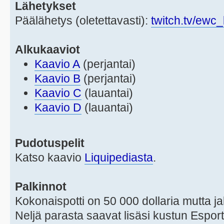
Lähetykset
Päälähetys (oletettavasti):
twitch.tv/ewc
Alkukaaviot
Kaavio A
(perjantai)
Kaavio B
(perjantai)
Kaavio C
(lauantai)
Kaavio D
(lauantai)
Pudotuspelit
Katso kaavio
Liquipediasta
.
Palkinnot
Kokonaispotti on 50 000 dollaria mutta ja
Neljä parasta saavat lisäsi kustun Espo