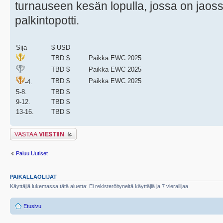
turnauseen kesän lopulla, jossa on jaos
palkintopotti.
Sija
$ USD
TBD $
Paikka EWC 2025
TBD $
Paikka EWC 2025
TBD $
Paikka EWC 2025
-4.
5-8.
TBD $
9-12.
TBD $
13-16.
TBD $
Lähetä vastaus
Paluu Uutiset
PAIKALLAOLIJAT
Käyttäjiä lukemassa tätä aluetta: Ei rekisteröityneitä käyttäjiä ja 7 vierailijaa
Etusivu