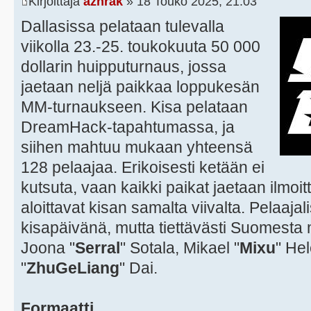
Kirjoittaja
azhrak
» 18 Touko 2025, 21:03
Dallasissa pelataan tulevalla
viikolla 23.-25. toukokuuta 50 000
dollarin huipputurnaus, jossa
jaetaan neljä paikkaa loppukesän
MM-turnaukseen. Kisa pelataan
DreamHack-tapahtumassa, ja
siihen mahtuu mukaan yhteensä
128 pelaajaa. Erikoisesti ketään ei
kutsuta, vaan kaikki paikat jaetaan ilmoi
aloittavat kisan samalta viivalta. Pelaajal
kisapäivänä, mutta tiettävästi Suomesta
Joona "
Serral
" Sotala, Mikael "
Mixu
" He
"
ZhuGeLiang
" Dai.
Formaatti