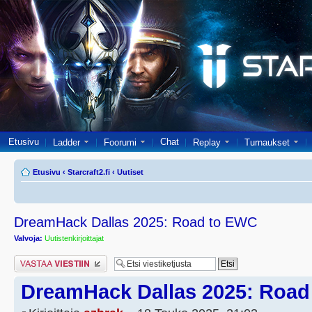
Etusivu
Chat
Ladder
Foorumi
Replay
Turnaukset
Etusivu
‹
Starcraft2.fi
‹
Uutiset
DreamHack Dallas 2025: Road to EWC
Valvoja:
Uutistenkirjoittajat
Lähetä vastaus
DreamHack Dallas 2025: Road