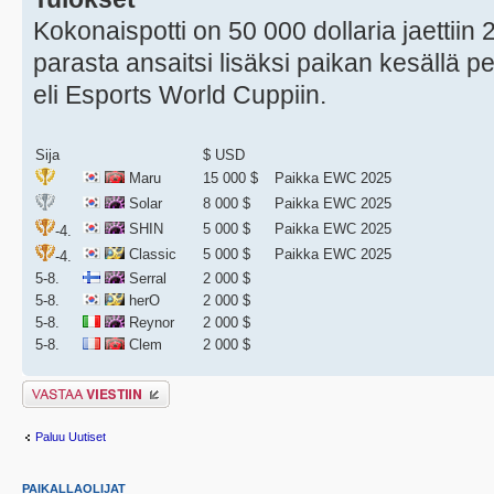
Kokonaispotti on 50 000 dollaria jaettiin
parasta ansaitsi lisäksi paikan kesällä
eli Esports World Cuppiin.
Sija
$ USD
Maru
15 000 $
Paikka EWC 2025
Solar
8 000 $
Paikka EWC 2025
SHIN
5 000 $
Paikka EWC 2025
-4.
Classic
5 000 $
Paikka EWC 2025
-4.
5-8.
Serral
2 000 $
5-8.
herO
2 000 $
5-8.
Reynor
2 000 $
5-8.
Clem
2 000 $
Lähetä vastaus
Paluu Uutiset
PAIKALLAOLIJAT