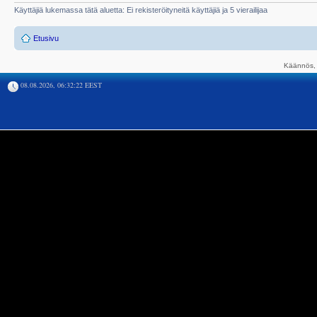
Käyttäjiä lukemassa tätä aluetta: Ei rekisteröityneitä käyttäjiä ja 5 vierailijaa
Etusivu
Käännös, 
08.08.2026, 06:32:22 EEST