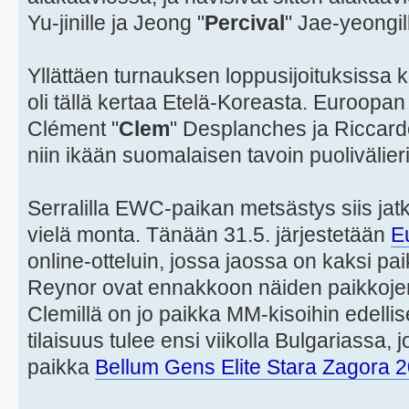
Yu-jinille ja Jeong "
Percival
" Jae-yeongil
Yllättäen turnauksen loppusijoituksissa 
oli tällä kertaa Etelä-Koreasta. Euroopan
Clément "
Clem
" Desplanches ja Riccard
niin ikään suomalaisen tavoin puolivälier
Serralilla EWC-paikan metsästys siis jatk
vielä monta. Tänään 31.5. järjestetään
E
online-otteluin, jossa jaossa on kaksi pa
Reynor ovat ennakkoon näiden paikkojen
Clemillä on jo paikka MM-kisoihin edelli
tilaisuus tulee ensi viikolla Bulgariassa, 
paikka
Bellum Gens Elite Stara Zagora 