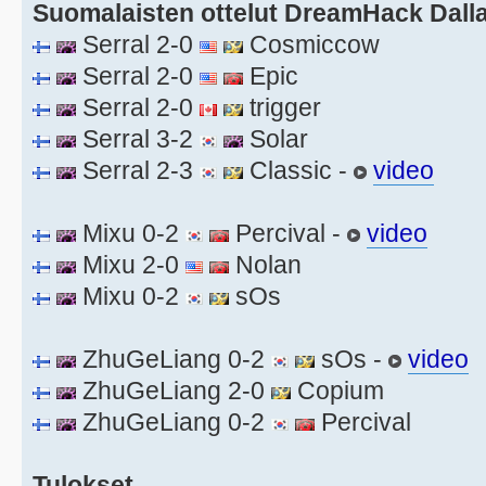
Suomalaisten ottelut DreamHack Dalla
Serral 2-0
Cosmiccow
Serral 2-0
Epic
Serral 2-0
trigger
Serral 3-2
Solar
Serral 2-3
Classic -
video
Mixu 0-2
Percival -
video
Mixu 2-0
Nolan
Mixu 0-2
sOs
ZhuGeLiang 0-2
sOs -
video
ZhuGeLiang 2-0
Copium
ZhuGeLiang 0-2
Percival
Tulokset