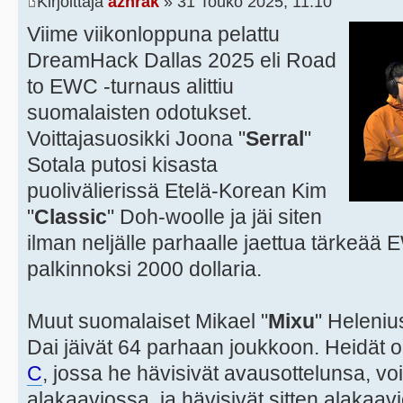
Kirjoittaja
azhrak
» 31 Touko 2025, 11:10
Viime viikonloppuna pelattu
DreamHack Dallas 2025 eli Road
to EWC -turnaus alittiu
suomalaisten odotukset.
Voittajasuosikki Joona "
Serral
"
Sotala putosi kisasta
puolivälierissä Etelä-Korean Kim
"
Classic
" Doh-woolle ja jäi siten
ilman neljälle parhaalle jaettua tärkeää
palkinnoksi 2000 dollaria.
Muut suomalaiset Mikael "
Mixu
" Heleniu
Dai jäivät 64 parhaan joukkoon. Heidät o
C
, jossa he hävisivät avausottelunsa, voi
alakaaviossa, ja hävisivät sitten alakaavi