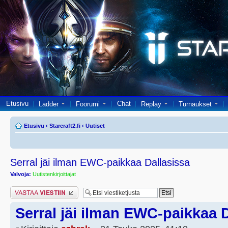
Etusivu
Chat
Ladder
Foorumi
Replay
Turnaukset
Etusivu
‹
Starcraft2.fi
‹
Uutiset
Serral jäi ilman EWC-paikkaa Dallasissa
Valvoja:
Uutistenkirjoittajat
Lähetä vastaus
Serral jäi ilman EWC-paikkaa 