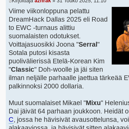
Kirjoittaja
azhrak
» 31 Touko 2025, 11:10
Viime viikonloppuna pelattu
DreamHack Dallas 2025 eli Road
to EWC -turnaus alittiu
suomalaisten odotukset.
Voittajasuosikki Joona "
Serral
"
Sotala putosi kisasta
puolivälierissä Etelä-Korean Kim
"
Classic
" Doh-woolle ja jäi siten
ilman neljälle parhaalle jaettua tärkeää
palkinnoksi 2000 dollaria.
Muut suomalaiset Mikael "
Mixu
" Heleniu
Dai jäivät 64 parhaan joukkoon. Heidät o
C
, jossa he hävisivät avausottelunsa, voi
alakaaviossa, ja hävisivät sitten alakaavi