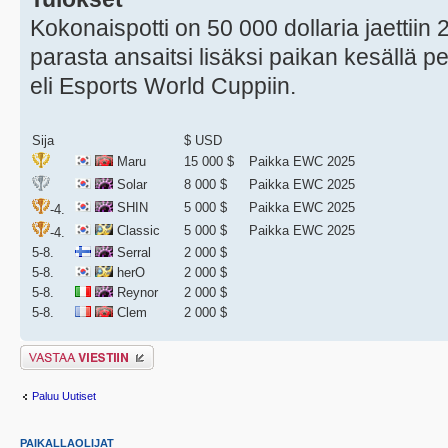
Kokonaispotti on 50 000 dollaria jaettiin
parasta ansaitsi lisäksi paikan kesällä
eli Esports World Cuppiin.
Sija
$ USD
Maru
15 000 $
Paikka EWC 2025
Solar
8 000 $
Paikka EWC 2025
SHIN
5 000 $
Paikka EWC 2025
-4.
Classic
5 000 $
Paikka EWC 2025
-4.
5-8.
Serral
2 000 $
5-8.
herO
2 000 $
5-8.
Reynor
2 000 $
5-8.
Clem
2 000 $
Lähetä vastaus
Paluu Uutiset
PAIKALLAOLIJAT