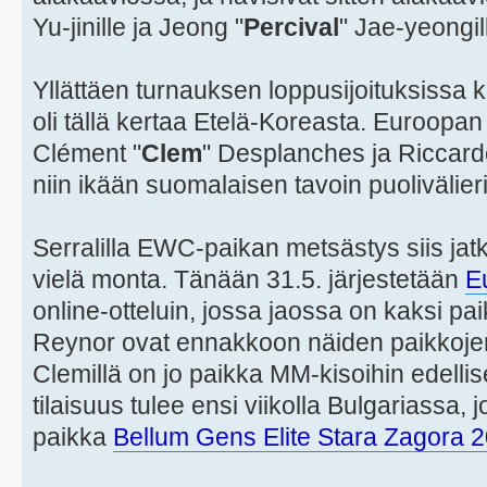
Yu-jinille ja Jeong "
Percival
" Jae-yeongil
Yllättäen turnauksen loppusijoituksissa 
oli tällä kertaa Etelä-Koreasta. Euroopan
Clément "
Clem
" Desplanches ja Riccard
niin ikään suomalaisen tavoin puolivälier
Serralilla EWC-paikan metsästys siis jatk
vielä monta. Tänään 31.5. järjestetään
E
online-otteluin, jossa jaossa on kaksi pa
Reynor ovat ennakkoon näiden paikkojen
Clemillä on jo paikka MM-kisoihin edelli
tilaisuus tulee ensi viikolla Bulgariassa, 
paikka
Bellum Gens Elite Stara Zagora 