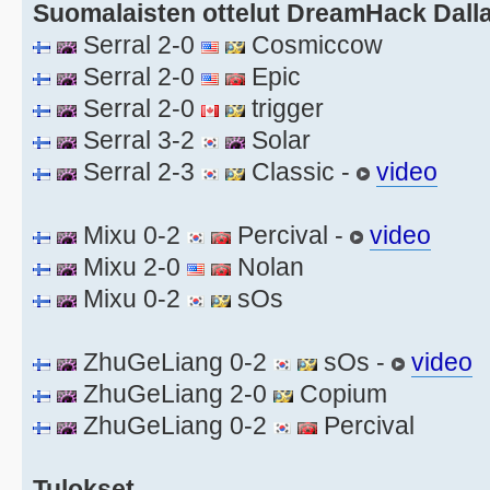
Suomalaisten ottelut DreamHack Dalla
Serral 2-0
Cosmiccow
Serral 2-0
Epic
Serral 2-0
trigger
Serral 3-2
Solar
Serral 2-3
Classic -
video
Mixu 0-2
Percival -
video
Mixu 2-0
Nolan
Mixu 0-2
sOs
ZhuGeLiang 0-2
sOs -
video
ZhuGeLiang 2-0
Copium
ZhuGeLiang 0-2
Percival
Tulokset