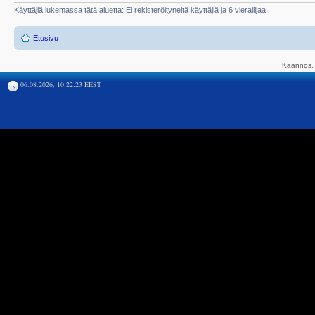
Käyttäjiä lukemassa tätä aluetta: Ei rekisteröityneitä käyttäjiä ja 6 vierailijaa
Etusivu
Käännös, 
06.08.2026, 10:22:23 EEST