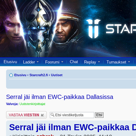
Etusivu
Chat
Ladder
Foorumi
Replay
Turnaukset
Etusivu
‹
Starcraft2.fi
‹
Uutiset
Serral jäi ilman EWC-paikkaa Dallasissa
Valvoja:
Uutistenkirjoittajat
Lähetä vastaus
Serral jäi ilman EWC-paikkaa 