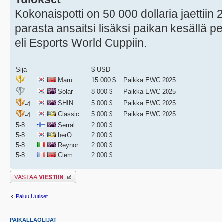
Kokonaispotti on 50 000 dollaria jaettiin
parasta ansaitsi lisäksi paikan kesällä
eli Esports World Cuppiin.
Sija
$ USD
Maru
15 000 $
Paikka EWC 2025
Solar
8 000 $
Paikka EWC 2025
SHIN
5 000 $
Paikka EWC 2025
-4.
Classic
5 000 $
Paikka EWC 2025
-4.
5-8.
Serral
2 000 $
5-8.
herO
2 000 $
5-8.
Reynor
2 000 $
5-8.
Clem
2 000 $
Lähetä vastaus
Paluu Uutiset
PAIKALLAOLIJAT