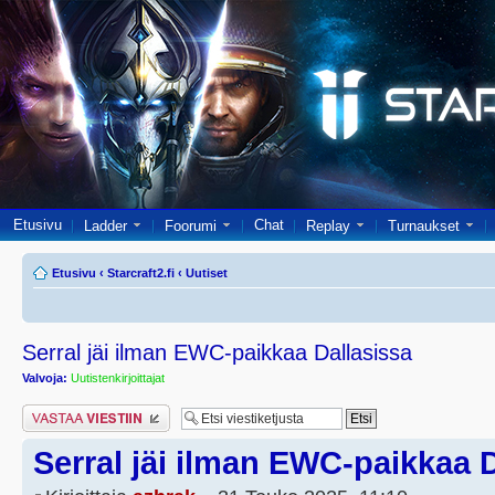
Etusivu
Chat
Ladder
Foorumi
Replay
Turnaukset
Etusivu
‹
Starcraft2.fi
‹
Uutiset
Serral jäi ilman EWC-paikkaa Dallasissa
Valvoja:
Uutistenkirjoittajat
Lähetä vastaus
Serral jäi ilman EWC-paikkaa 