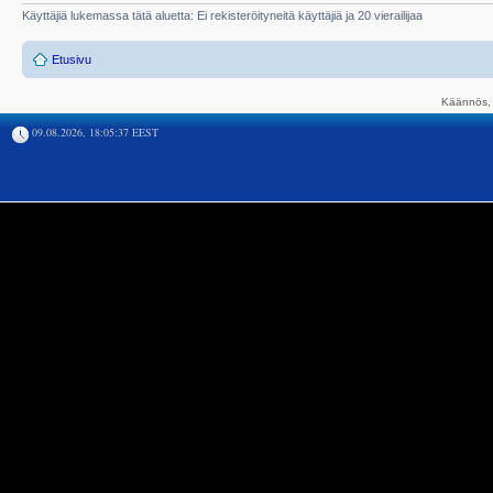
Käyttäjiä lukemassa tätä aluetta: Ei rekisteröityneitä käyttäjiä ja 20 vierailijaa
Etusivu
Käännös, 
09.08.2026, 18:05:37 EEST