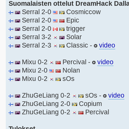
Suomalaisten ottelut DreamHack Dalla
Serral 2-0
Cosmiccow
Serral 2-0
Epic
Serral 2-0
trigger
Serral 3-2
Solar
Serral 2-3
Classic -
video
Mixu 0-2
Percival -
video
Mixu 2-0
Nolan
Mixu 0-2
sOs
ZhuGeLiang 0-2
sOs -
video
ZhuGeLiang 2-0
Copium
ZhuGeLiang 0-2
Percival
Tulokset