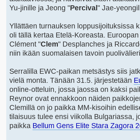
Yu-jinille ja Jeong "
Percival
" Jae-yeongil
Yllättäen turnauksen loppusijoituksissa 
oli tällä kertaa Etelä-Koreasta. Euroopan
Clément "
Clem
" Desplanches ja Riccard
niin ikään suomalaisen tavoin puolivälier
Serralilla EWC-paikan metsästys siis jatk
vielä monta. Tänään 31.5. järjestetään
E
online-otteluin, jossa jaossa on kaksi pa
Reynor ovat ennakkoon näiden paikkojen
Clemillä on jo paikka MM-kisoihin edelli
tilaisuus tulee ensi viikolla Bulgariassa, 
paikka
Bellum Gens Elite Stara Zagora 