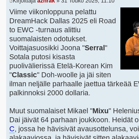
Kirjoittaja
azhrak
» 31 Touko 2025, 11:10
Viime viikonloppuna pelattu
DreamHack Dallas 2025 eli Road
to EWC -turnaus alittiu
suomalaisten odotukset.
Voittajasuosikki Joona "
Serral
"
Sotala putosi kisasta
puolivälierissä Etelä-Korean Kim
"
Classic
" Doh-woolle ja jäi siten
ilman neljälle parhaalle jaettua tärkeää
palkinnoksi 2000 dollaria.
Muut suomalaiset Mikael "
Mixu
" Heleniu
Dai jäivät 64 parhaan joukkoon. Heidät o
C
, jossa he hävisivät avausottelunsa, voi
alakaaviossa, ja hävisivät sitten alakaavi