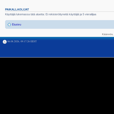
PAIKALLAOLIJAT
Käyttäjiä lukemassa tätä aluetta: Ei rekisteröityneitä käyttäjiä ja 5 vierailijaa
Etusivu
Käännös, 
06.08.2026, 09:17:26 EEST