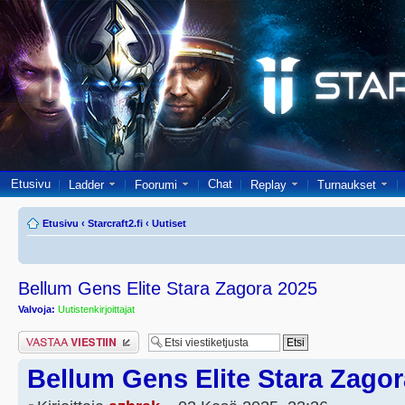
Etusivu
Chat
Ladder
Foorumi
Replay
Turnaukset
Etusivu
‹
Starcraft2.fi
‹
Uutiset
Bellum Gens Elite Stara Zagora 2025
Valvoja:
Uutistenkirjoittajat
Lähetä vastaus
Bellum Gens Elite Stara Zagor