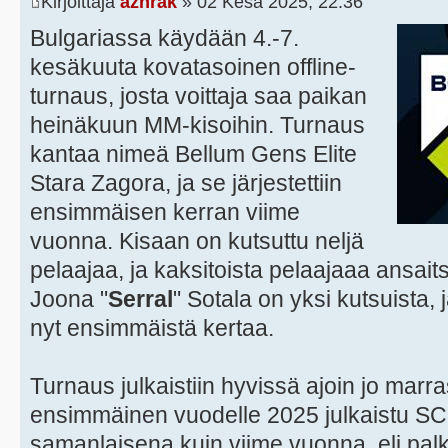
Kirjoittaja
azhrak
» 02 Kesä 2025, 22:36
Bulgariassa käydään 4.-7.
kesäkuuta kovatasoinen offline-
turnaus, josta voittaja saa paikan
heinäkuun MM-kisoihin. Turnaus
kantaa nimeä Bellum Gens Elite
Stara Zagora, ja se järjestettiin
ensimmäisen kerran viime
vuonna. Kisaan on kutsuttu neljä
pelaajaa, ja kaksitoista pelaajaaa ansait
Joona "
Serral
" Sotala on yksi kutsuista,
nyt ensimmäistä kertaa.
Turnaus julkaistiin hyvissä ajoin jo marr
ensimmäinen vuodelle 2025 julkaistu SC
samanlaisena kuin viime vuonna, eli palk