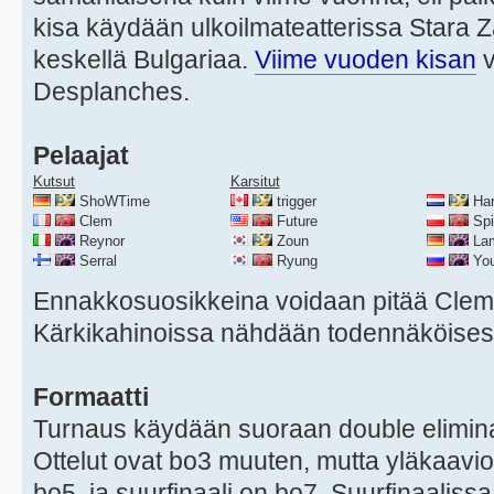
kisa käydään ulkoilmateatterissa Stara
keskellä Bulgariaa.
Viime vuoden kisan
v
Desplanches.
Pelaajat
Kutsut
Karsitut
ShoWTime
trigger
Har
Clem
Future
Spir
Reynor
Zoun
La
Serral
Ryung
You
Ennakkosuosikkeina voidaan pitää Clemi
Kärkikahinoissa nähdään todennäköises
Formaatti
Turnaus käydään suoraan double eliminat
Ottelut ovat bo3 muuten, mutta yläkaavion
bo5, ja suurfinaali on bo7. Suurfinaalissa