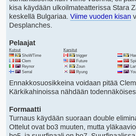
kisa käydään ulkoilmateatterissa Stara
keskellä Bulgariaa.
Viime vuoden kisan
v
Desplanches.
Pelaajat
Kutsut
Karsitut
ShoWTime
trigger
Har
Clem
Future
Spir
Reynor
Zoun
La
Serral
Ryung
You
Ennakkosuosikkeina voidaan pitää Clemi
Kärkikahinoissa nähdään todennäköises
Formaatti
Turnaus käydään suoraan double eliminat
Ottelut ovat bo3 muuten, mutta yläkaavion
bo5, ja suurfinaali on bo7. Suurfinaalissa