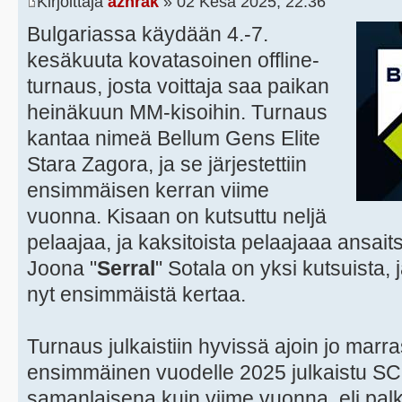
Kirjoittaja
azhrak
» 02 Kesä 2025, 22:36
Bulgariassa käydään 4.-7.
kesäkuuta kovatasoinen offline-
turnaus, josta voittaja saa paikan
heinäkuun MM-kisoihin. Turnaus
kantaa nimeä Bellum Gens Elite
Stara Zagora, ja se järjestettiin
ensimmäisen kerran viime
vuonna. Kisaan on kutsuttu neljä
pelaajaa, ja kaksitoista pelaajaaa ansait
Joona "
Serral
" Sotala on yksi kutsuista,
nyt ensimmäistä kertaa.
Turnaus julkaistiin hyvissä ajoin jo marr
ensimmäinen vuodelle 2025 julkaistu SC
samanlaisena kuin viime vuonna, eli palk