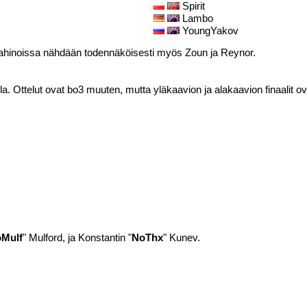
Spirit
Lambo
YoungYakov
kahinoissa nähdään todennäköisesti myös Zoun ja Reynor.
 Ottelut ovat bo3 muuten, mutta yläkaavion ja alakaavion finaalit ova
Mulf
" Mulford, ja Konstantin "
NoThx
" Kunev.