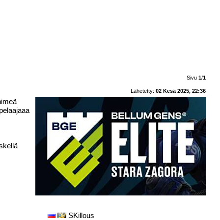
Sivu
1
/
1
Lähetetty:
02 Kesä 2025, 22:36
 nimeä
 pelaajaaa
skellä
SKillous