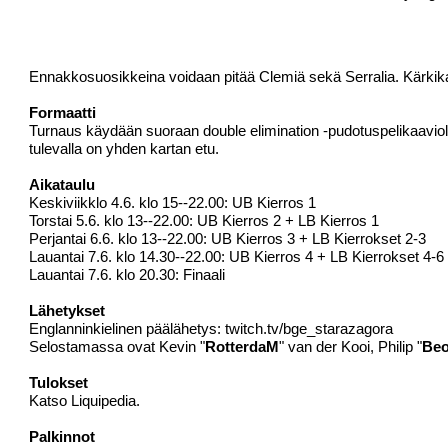
Ennakkosuosikkeina voidaan pitää Clemiä sekä Serralia. Kärki
Formaatti
Turnaus käydään suoraan double elimination -pudotuspelikaaviolla.
tulevalla on yhden kartan etu.
Aikataulu
Keskiviikklo 4.6. klo 15--22.00: UB Kierros 1
Torstai 5.6. klo 13--22.00: UB Kierros 2 + LB Kierros 1
Perjantai 6.6. klo 13--22.00: UB Kierros 3 + LB Kierrokset 2-3
Lauantai 7.6. klo 14.30--22.00: UB Kierros 4 + LB Kierrokset 4-6
Lauantai 7.6. klo 20.30: Finaali
Lähetykset
Englanninkielinen päälähetys:
twitch.tv/bge_starazagora
Selostamassa ovat Kevin "
RotterdaM
" van der Kooi, Philip "
Beo
Tulokset
Katso
Liquipedia
.
Palkinnot