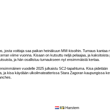
us, josta voittaja saa paikan heinäkuun MM-kisoihin. Turnaus kantaa
erran viime vuonna. Kisaan on kutsuttu neljä pelaajaa, ja kaksitoista
kutsuista, ja hän osallistuu turnaukseen nyt ensimmäistä kertaa.
li ensimmäinen vuodelle 2025 julkaistu SC2-tapahtuma. Kisa pidetään
oa, ja kisa käydään ulkoilmateatterissa Stara Zagoran kaupungissa ke
anches.
Harstem