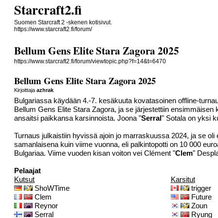
Starcraft2.fi
Suomen Starcraft 2 -skenen kotisivut.
https://www.starcraft2.fi/forum/
Bellum Gens Elite Stara Zagora 2025
https://www.starcraft2.fi/forum/viewtopic.php?f=14&t=6470
Bellum Gens Elite Stara Zagora 2025
Kirjoittaja
azhrak
Bulgariassa käydään 4.-7. kesäkuuta kovatasoinen offline-turna
Bellum Gens Elite Stara Zagora, ja se järjestettiin ensimmäisen k
ansaitsi paikkansa karsinnoista. Joona "
Serral
" Sotala on yksi 
Turnaus julkaistiin hyvissä ajoin jo marraskuussa 2024, ja se o
samanlaisena kuin viime vuonna, eli palkintopotti on 10 000 eur
Bulgariaa.
Viime vuoden kisan
voiton vei Clément "
Clem
" Despl
Pelaajat
Kutsut
Karsitut
ShoWTime
trigger
Clem
Future
Reynor
Zoun
Serral
Ryung