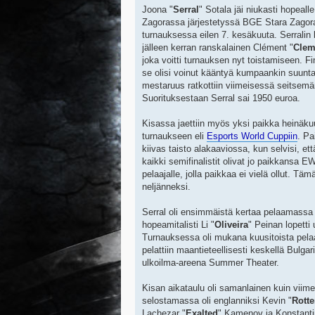
Joona "
Serral
" Sotala jäi niukasti hopeall
Zagorassa järjestetyssä BGE Stara Zagor
turnauksessa eilen 7. kesäkuuta. Serralin 
jälleen kerran ranskalainen Clément "
Cle
joka voitti turnauksen nyt toistamiseen. Fina
se olisi voinut kääntyä kumpaankin suuntaa
mestaruus ratkottiin viimeisessä seitsem
Suorituksestaan Serral sai 1950 euroa.
Kisassa jaettiin myös yksi paikka heinäk
turnaukseen eli
Esports World Cuppiin
. Pa
kiivas taisto alakaaviossa, kun selvisi, et
kaikki semifinalistit olivat jo paikkansa E
pelaajalle, jolla paikkaa ei vielä ollut. Tä
neljänneksi.
Serral oli ensimmäistä kertaa pelaamassa
hopeamitalisti Li "
Oliveira
" Peinan lopetti 
Turnauksessa oli mukana kuusitoista pelaaja
pelattiin maantieteellisesti keskellä Bulg
ulkoilma-areena Summer Theater.
Kisan aikataulu oli samanlainen kuin viime 
selostamassa oli englanniksi Kevin "
Rott
Lachezar "
Exalted
" Kamenov ja Konstanti