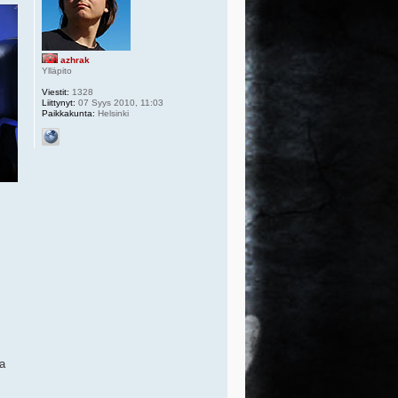
azhrak
Ylläpito
Viestit:
1328
Liittynyt:
07 Syys 2010, 11:03
Paikkakunta:
Helsinki
sa