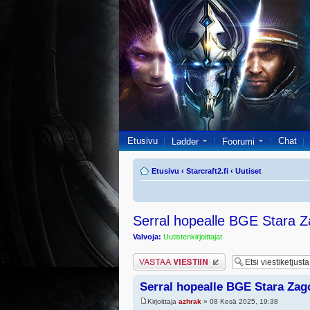
Etusivu
Chat
Ladder
Foorumi
Etusivu
‹
Starcraft2.fi
‹
Uutiset
Serral hopealle BGE Stara 
Valvoja:
Uutistenkirjoittajat
Lähetä vastaus
Serral hopealle BGE Stara Zag
Kirjoittaja
azhrak
» 08 Kesä 2025, 19:38