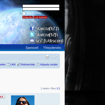
Muista minut
Sponsorit
Yhteydenotto
eihin
UKK
Rekisteröidy
Kirjaudu sisään
1 viesti • Sivu
1
/
1