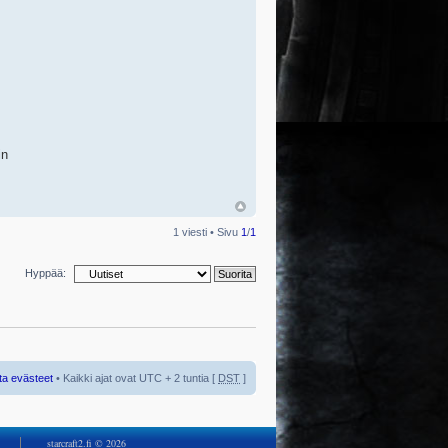
in
1 viesti • Sivu
1
/
1
Hyppää:
ta evästeet
• Kaikki ajat ovat UTC + 2 tuntia [
DST
]
starcraft2.fi © 2026