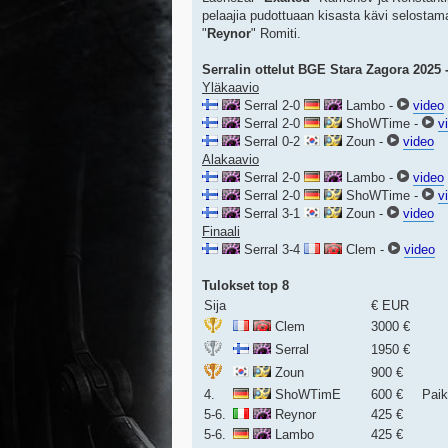
pelaajia pudottuaan kisasta kävi selostam
"
Reynor
" Romiti.
Serralin ottelut BGE Stara Zagora 2025 
Yläkaavio
Serral 2-0
Lambo -
video
Serral 2-0
ShoWTime -
v
Serral 0-2
Zoun -
video
Alakaavio
Serral 2-0
Lambo -
video
Serral 2-0
ShoWTime -
v
Serral 3-1
Zoun -
video
Finaali
Serral 3-4
Clem -
video
Tulokset top 8
Sija
€ EUR
Clem
3000 €
Serral
1950 €
Zoun
900 €
4.
ShoWTimE
600 €
Pai
5-6.
Reynor
425 €
5-6.
Lambo
425 €