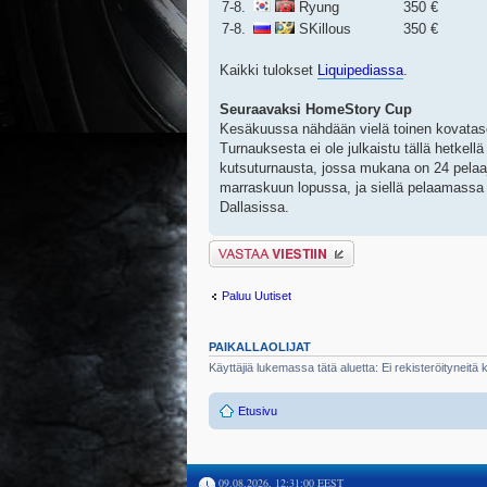
7-8.
Ryung
350 €
7-8.
SKillous
350 €
Kaikki tulokset
Liquipediassa
.
Seuraavaksi HomeStory Cup
Kesäkuussa nähdään vielä toinen kovata
Turnauksesta ei ole julkaistu tällä hetkel
kutsuturnausta, jossa mukana on 24 pelaaja
marraskuun lopussa, ja siellä pelaamassa 
Dallasissa.
Lähetä vastaus
Paluu Uutiset
PAIKALLAOLIJAT
Käyttäjiä lukemassa tätä aluetta: Ei rekisteröityneitä kä
Etusivu
09.08.2026, 12:31:00 EEST