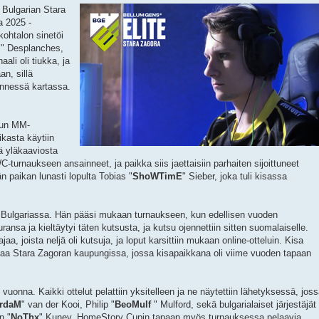
e Bulgarian Stara
a 2025 -
kohtalon sinetöi
m
" Desplanches,
ali oli tiukka, ja
n, sillä
ännessä kartassa.
uun MM-
ikasta käytiin
tä yläkaaviosta
WC-turnaukseen ansainneet, ja paikka siis jaettaisiin parhaiten sijoittuneet
män paikan lunasti lopulta Tobias "
ShoWTimE
" Sieber, joka tuli kisassa
 Bulgariassa. Hän pääsi mukaan turnaukseen, kun edellisen vuoden
uransa ja kieltäytyi täten kutsusta, ja kutsu ojennettiin sitten suomalaiselle.
a, joista neljä oli kutsuja, ja loput karsittiin mukaan online-otteluin. Kisa
ariaa Stara Zagoran kaupungissa, jossa kisapaikkana oli viime vuoden tapaan
vuonna. Kaikki ottelut pelattiin yksitelleen ja ne näytettiin lähetyksessä, jos
erdaM
" van der Kooi, Philip "
BeoMulf
" Mulford, sekä bulgarialaiset järjestäjät
n "
NoThx
" Kunev. HomeStory Cupin tapaan myös turnauksessa pelaavia