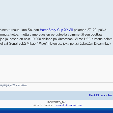
soinen turnaus, kun Saksan
HomeStory Cup XXVII
pelataan 27.-29. päivä.
lä muuta tietoa, mutta viime vuosien perusteella voimme jälleen odottaa
a ja jaossa on noin 10 000 dollaria palkintorahaa. Viime HSC-turnaus pelatti
olivat Serral sekä Mikael "
Mixu
" Helenius, joka pelasi äskettäin DreamHack
yttäjiä ja 21 vierailijaa
Henkilökunta
•
Pois
POWERED_BY
Käännös, Lurttinen,
www.phpbbsuomi.com