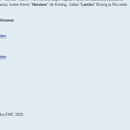
assa, kuten Kevin "
Harstem
" de Koning, Julian "
Lambo
" Brosig ja Riccardo
-kisassa
ideo
ideo
kka EWC 2025