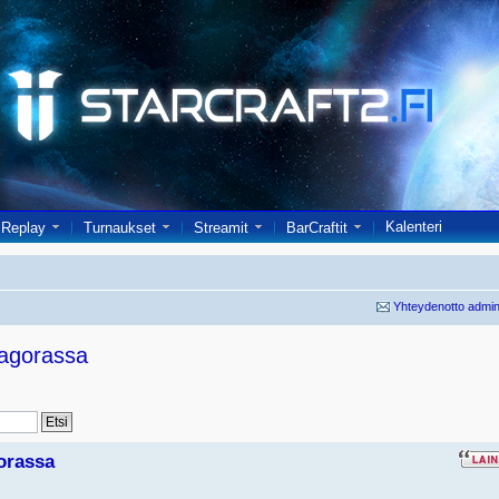
Kalenteri
Replay
Turnaukset
Streamit
BarCraftit
Yhteydenotto admin
Zagorassa
orassa