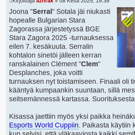
Kirjoittaja
azhrak
» 08 Kesä 2025, 19:38
Joona "
Serral
" Sotala jäi niukasti
hopealle Bulgarian Stara
Zagorassa järjestetyssä BGE
Stara Zagora 2025 -turnauksessa
eilen 7. kesäkuuta. Serralin
kohtalon sinetöi jälleen kerran
ranskalainen Clément "
Clem
"
Desplanches, joka voitti
turnauksen nyt toistamiseen. Finaali oli ti
kääntyä kumpaankin suuntaan, sillä mest
seitsemännessä kartassa. Suorituksesta
Kisassa jaettiin myös yksi paikka heinä
Esports World Cuppiin
. Paikasta käytiin 
kun selvisi, että yläkaaviosta kaikki semif