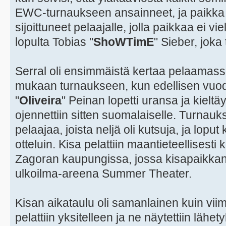
EWC-turnaukseen ansainneet, ja paikka si
sijoittuneet pelaajalle, jolla paikkaa ei vi
lopulta Tobias "
ShoWTimE
" Sieber, joka
Serral oli ensimmäistä kertaa pelaamass
mukaan turnaukseen, kun edellisen vuode
"
Oliveira
" Peinan lopetti uransa ja kieltäy
ojennettiin sitten suomalaiselle. Turnau
pelaajaa, joista neljä oli kutsuja, ja loput
otteluin. Kisa pelattiin maantieteellisesti
Zagoran kaupungissa, jossa kisapaikkan
ulkoilma-areena Summer Theater.
Kisan aikataulu oli samanlainen kuin viim
pelattiin yksitelleen ja ne näytettiin läh