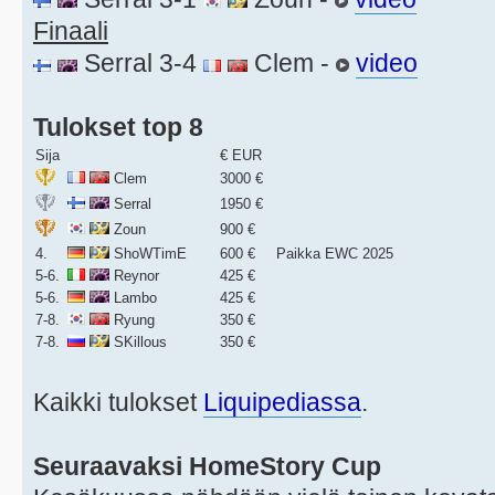
Finaali
Serral 3-4
Clem -
video
Tulokset top 8
Sija
€ EUR
Clem
3000 €
Serral
1950 €
Zoun
900 €
4.
ShoWTimE
600 €
Paikka EWC 2025
5-6.
Reynor
425 €
5-6.
Lambo
425 €
7-8.
Ryung
350 €
7-8.
SKillous
350 €
Kaikki tulokset
Liquipediassa
.
Seuraavaksi HomeStory Cup