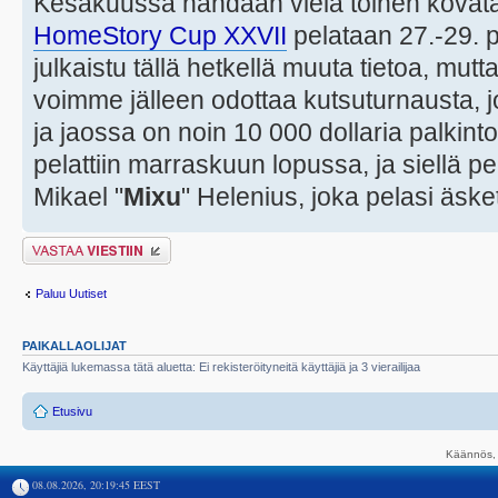
Kesäkuussa nähdään vielä toinen kovat
HomeStory Cup XXVII
pelataan 27.-29. p
julkaistu tällä hetkellä muuta tietoa, mut
voimme jälleen odottaa kutsuturnausta,
ja jaossa on noin 10 000 dollaria palkin
pelattiin marraskuun lopussa, ja siellä p
Mikael "
Mixu
" Helenius, joka pelasi äsk
Lähetä vastaus
Paluu Uutiset
PAIKALLAOLIJAT
Käyttäjiä lukemassa tätä aluetta: Ei rekisteröityneitä käyttäjiä ja 3 vierailijaa
Etusivu
Käännös, 
08.08.2026, 20:19:45 EEST