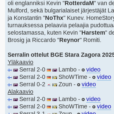
oli englanniksi Kevin "
RotterdaM
" van de
Mulford, sekä bulgarialaiset järjestäjät L
ja Konstantin "
NoThx
" Kunev. HomeStor
turnauksessa pelaavia pelaajia pudottua
selostamassa, kuten Kevin "
Harstem
" d
Brosig ja Riccardo "
Reynor
" Romiti.
Serralin ottelut BGE Stara Zagora 202
Yläkaavio
Serral 2-0
Lambo -
video
Serral 2-0
ShoWTime -
video
Serral 0-2
Zoun -
video
Alakaavio
Serral 2-0
Lambo -
video
Serral 2-0
ShoWTime -
video
Serral 3-1
Zoun -
video