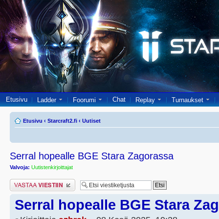
Etusivu
Chat
Ladder
Foorumi
Replay
Turnaukset
Etusivu
‹
Starcraft2.fi
‹
Uutiset
Serral hopealle BGE Stara Zagorassa
Valvoja:
Uutistenkirjoittajat
Lähetä vastaus
Serral hopealle BGE Stara Za