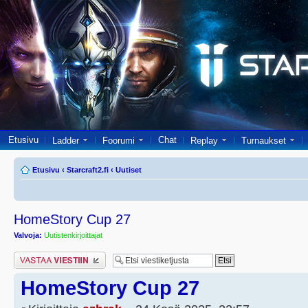
Etusivu
Chat
Ladder
Foorumi
Replay
Turnaukset
Etusivu
‹
Starcraft2.fi
‹
Uutiset
HomeStory Cup 27
Valvoja:
Uutistenkirjoittajat
Lähetä vastaus
HomeStory Cup 27