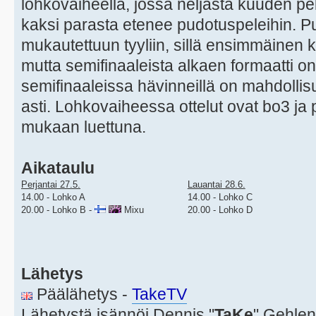
lohkovaiheella, jossa neljästä kuuden pe
kaksi parasta etenee pudotuspeleihin. Pu
mukautettuun tyyliin, sillä ensimmäinen k
mutta semifinaaleista alkaen formaatti on
semifinaaleissa hävinneillä on mahdollisu
asti. Lohkovaiheessa ottelut ovat bo3 ja 
mukaan luettuna.
Aikataulu
Perjantai 27.5.
Lauantai 28.6.
14.00 - Lohko A
14.00 - Lohko C
20.00 - Lohko B -
Mixu
20.00 - Lohko D
Lähetys
Päälähetys -
TakeTV
Lähetystä isännöi Dennis "
TaKe
" Gehlen