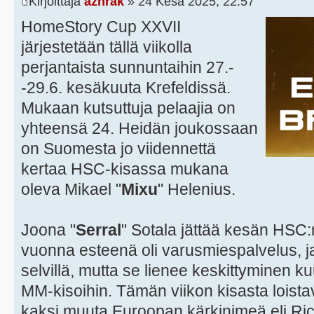
Kirjoittaja
azhrak
» 24 Kesä 2025, 22:57
HomeStory Cup XXVII
järjestetään tällä viikolla
perjantaista sunnuntaihin 27.-
-29.6. kesäkuuta Krefeldissä.
Mukaan kutsuttuja pelaajia on
yhteensä 24. Heidän joukossaan
on Suomesta jo viidennettä
kertaa HSC-kisassa mukana
oleva Mikael "
Mixu
" Helenius.
Joona "
Serral
" Sotala jättää kesän HSC:
vuonna esteenä oli varusmiespalvelus, ja 
selvillä, mutta se lienee keskittyminen k
MM-kisoihin. Tämän viikon kisasta loist
kaksi muuta Euroopan kärkinimeä eli Ric