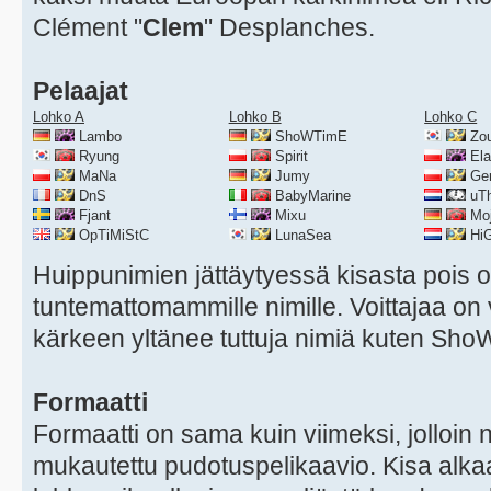
Clément "
Clem
" Desplanches.
Pelaajat
Lohko A
Lohko B
Lohko C
Lambo
ShoWTimE
Zo
Ryung
Spirit
Ela
MaNa
Jumy
Ger
DnS
BabyMarine
uTh
Fjant
Mixu
Mo
OpTiMiStC
LunaSea
Hi
Huippunimien jättäytyessä kisasta pois 
tuntemattomammille nimille. Voittajaa on 
kärkeen yltänee tuttuja nimiä kuten Sh
Formaatti
Formaatti on sama kuin viimeksi, jolloin 
mukautettu pudotuspelikaavio. Kisa alkaa