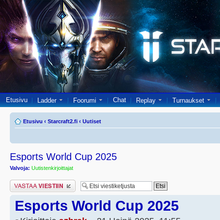
Etusivu
Chat
Ladder
Foorumi
Replay
Turnaukset
Etusivu
‹
Starcraft2.fi
‹
Uutiset
Esports World Cup 2025
Valvoja:
Uutistenkirjoittajat
Lähetä vastaus
Esports World Cup 2025