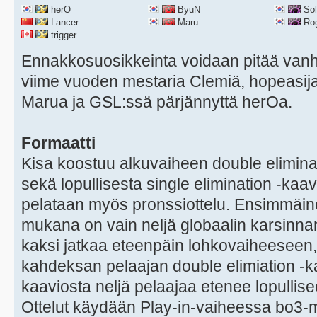
herO
ByuN
Sol
Lancer
Maru
Ro
trigger
Ennakkosuosikkeinta voidaan pitää vanhoj
viime vuoden mestaria Clemiä, hopeasija
Marua ja GSL:ssä pärjännyttä herOa.
Formaatti
Kisa koostuu alkuvaiheen double elimina
sekä lopullisesta single elimination -kaav
pelataan myös pronssiottelu. Ensimmäine
mukana on vain neljä globaalin karsinnan
kaksi jatkaa eteenpäin lohkovaiheeseen
kahdeksan pelaajan double elimiation -
kaaviosta neljä pelaajaa etenee lopullis
Ottelut käydään Play-in-vaiheessa bo3