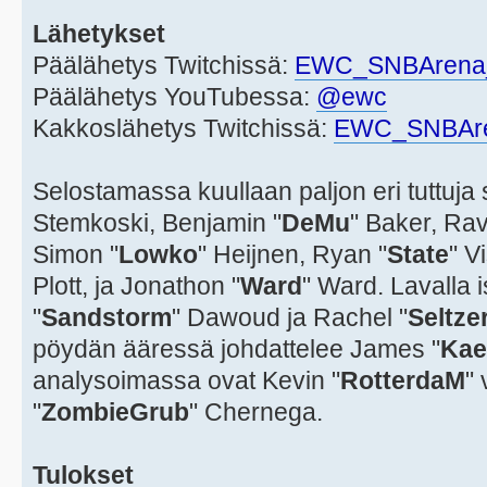
Lähetykset
Päälähetys Twitchissä:
EWC_SNBArena
Päälähetys YouTubessa:
@ewc
Kakkoslähetys Twitchissä:
EWC_SNBAr
Selostamassa kuullaan paljon eri tuttuja 
Stemkoski, Benjamin "
DeMu
" Baker, Rav
Simon "
Lowko
" Heijnen, Ryan "
State
" V
Plott, ja Jonathon "
Ward
" Ward. Lavalla
"
Sandstorm
" Dawoud ja Rachel "
Seltze
pöydän ääressä johdattelee James "
Kae
analysoimassa ovat Kevin "
RotterdaM
"
"
ZombieGrub
" Chernega.
Tulokset