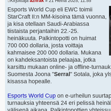
Kirjoittaja
azhrak
» 21 Heinä 2025, 11:55
Esports World Cup eli EWC toimii
StarCraft II:n MM-kisoina tämä vuonna,
ja kisa otellaan Saudi-Arabiassa
tiistaista perjantaihin 22.-25.
heinäkuuta. Palkintopotti on huimat
700 000 dollaria, josta voittaja
kahmaisee 200 000 dollaria. Mukana
on kahdeksantoista pelaajaa, jotka
karsittu mukaan online- ja offline-turna
Suomesta Joona "
Serral
" Sotala, joka 
kisassa hopealle.
Esports World Cup
on e-urheilun suurta
turnauksia yhteensä 24 eri pelissä heinä
välisenä aikana. Palkintopottien yhtei