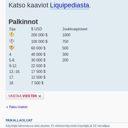
Katso kaaviot
Liquipediasta
.
Palkinnot
Sija
$ USD
Joukkuepisteet
200 000 $
1000
100 000 $
750
60 000 $
500
4.
40 000 $
300
5-8.
30 000 $
200
9-12.
22 500 $
13.-16.
17 500 $
17.
12 500 $
18.
7 500 $
Lähetä vastaus
Paluu Uutiset
PAIKALLAOLIJAT
Käyttäjiä lukemassa tätä aluetta: Ei rekisteröityneitä käyttäjiä ja 19 vierailijaa