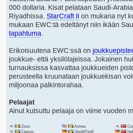
000 dollaria. Kisat pelataan Saudi-Arab
Riyadhissa.
StarCraft II
on mukana nyt ko
mukaan EWC:tä edeltänyt niin ikään Sa
tapahtuma
.
Erikoisuutena EWC:ssä on
joukkuepiste
joukkue- että yksilölajeissa. Jokainen hu
turnauksissa kasvattaa joukkueiden piste
perusteella kruunataan joukkuekisan voit
miljoonaa palkintorahaa.
Pelaajat
Ainut kutsuttu pelaaja on viime vuoden 
Zoun
Astrea
Cu
Classic
ShoWTimE
He