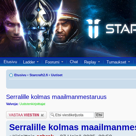
Etusivu
Chat
Ladder
Foorumi
Replay
Turnaukset
Etusivu
‹
Starcraft2.fi
‹
Uutiset
Serralille kolmas maailmanmestaruus
Valvoja:
Uutistenkirjoittajat
Lähetä vastaus
Serralille kolmas maailmanme