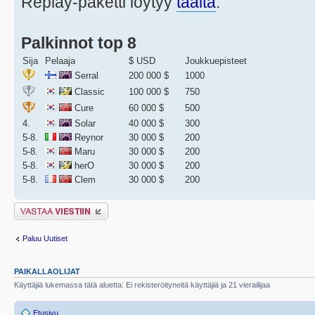
Replay-paketti löytyy
täältä
.
Palkinnot top 8
Sija
Pelaaja
$ USD
Joukkuepisteet
Serral
200 000 $
1000
Classic
100 000 $
750
Cure
60 000 $
500
4.
Solar
40 000 $
300
5-8.
Reynor
30 000 $
200
5-8.
Maru
30 000 $
200
5-8.
herO
30 000 $
200
5-8.
Clem
30 000 $
200
Lähetä vastaus
Paluu Uutiset
PAIKALLAOLIJAT
Käyttäjiä lukemassa tätä aluetta: Ei rekisteröityneitä käyttäjiä ja 21 vierailijaa
Etusivu