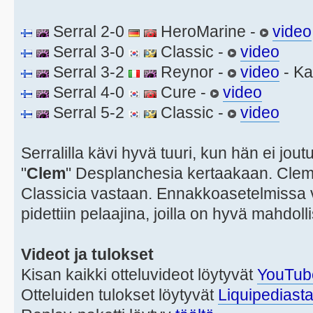
Serral 2-0
HeroMarine -
video
Serral 3-0
Classic -
video
Serral 3-2
Reynor -
video
- Ka
Serral 4-0
Cure -
video
Serral 5-2
Classic -
video
Serralilla kävi hyvä tuuri, kun hän ei j
"
Clem
" Desplanchesia kertaakaan. Clem 
Classicia vastaan. Ennakkoasetelmissa 
pidettiin pelaajina, joilla on hyvä mahdoll
Videot ja tulokset
Kisan kaikki otteluvideot löytyvät
YouTube-
Otteluiden tulokset löytyvät
Liquipediast