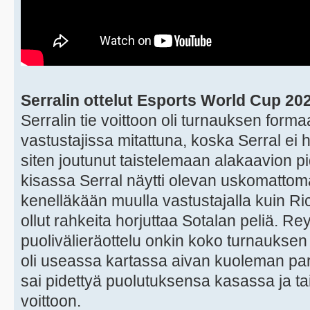
Serralin ottelut Esports World Cup 20
Serralin tie voittoon oli turnauksen forma
vastustajissa mitattuna, koska Serral ei 
siten joutunut taistelemaan alakaavion p
kisassa Serral näytti olevan uskomatto
kenelläkään muulla vastustajalla kuin Ri
ollut rahkeita horjuttaa Sotalan peliä. Re
puolivälieräottelu onkin koko turnauksen 
oli useassa kartassa aivan kuoleman par
sai pidettyä puolutuksensa kasassa ja tai
voittoon.