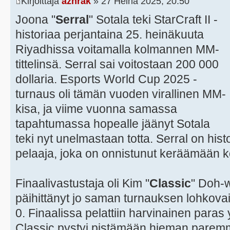
Kirjoittaja
azhrak
» 27 Heinä 2025, 20:50
Joona "
Serral
" Sotala teki StarCraft II -
historiaa perjantaina 25. heinäkuuta
Riyadhissa voitamalla kolmannen MM-
tittelinsä. Serral sai voitostaan 200 000
dollaria. Esports World Cup 2025 -
turnaus oli tämän vuoden virallinen MM-
kisa, ja viime vuonna samassa
tapahtumassa hopealle jäänyt Sotala
teki nyt unelmastaan totta. Serral on hi
pelaaja, joka on onnistunut keräämään 
Finaalivastustaja oli Kim "
Classic
" Doh-w
päihittänyt jo saman turnauksen lohkova
0. Finaalissa pelattiin harvinainen paras
Classic pystyi pistämään hieman parem