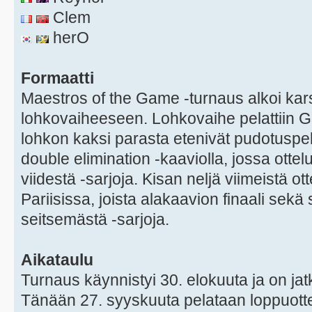
Clem
herO
Formaatti
Maestros of the Game -turnaus alkoi karsi
lohkovaiheeseen. Lohkovaihe pelattiin GS
lohkon kaksi parasta etenivät pudotuspel
double elimination -kaaviolla, jossa ottel
viidestä -sarjoja. Kisan neljä viimeistä ot
Pariisissa, joista alakaavion finaali sekä
seitsemästä -sarjoja.
Aikataulu
Turnaus käynnistyi 30. elokuuta ja on ja
Tänään 27. syyskuuta pelataan loppuotte