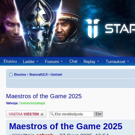
Etusivu
Chat
Ladder
Foorumi
Replay
Turnaukset
Etusivu
‹
Starcraft2.fi
‹
Uutiset
Maestros of the Game 2025
Valvoja:
Uutistenkirjoittajat
Lähetä vastaus
Maestros of the Game 2025