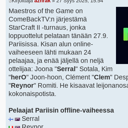
Kirjoittaja
azhrak
» 27 Syys 2025, 15:54
Maestros of the Game on
ComeBackTV:n järjestämä
StarCraft II -turnaus, jonka
loppuottelut pelataan tänään 27.9.
Pariisissa. Kisan alun online-
vaiheeseen lähti mukaan 24
pelaajaa, ja enää jäljellä on neljä
ottelijaa: Joona "
Serral
" Sotala, Kim
"
herO
" Joon-hoon, Clément "
Clem
" Des
"
Reynor
" Romiti. He kisaavat leijonanos
kokonaispotista.
Pelaajat Pariisin offline-vaiheessa
Serral
Reynor