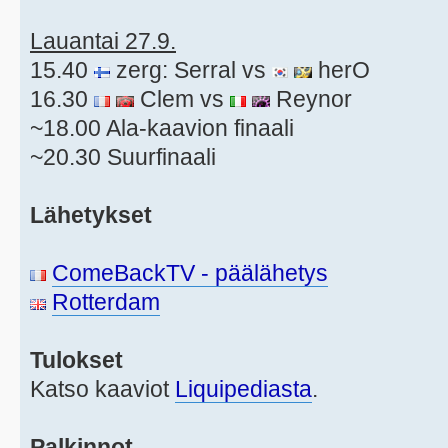
Lauantai 27.9.
15.40
zerg: Serral vs
herO
16.30
Clem vs
Reynor
~18.00 Ala-kaavion finaali
~20.30 Suurfinaali
Lähetykset
ComeBackTV - päälähetys
Rotterdam
Tulokset
Katso kaaviot
Liquipediasta
.
Palkinnot