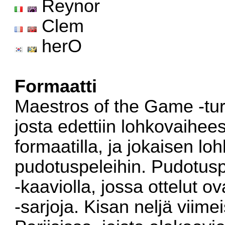
Reynor
Clem
herO
Formaatti
Maestros of the Game -tur
josta edettiin lohkovaihee
formaatilla, ja jokaisen lo
pudotuspeleihin. Pudotuspe
-kaaviolla, jossa ottelut o
-sarjoja. Kisan neljä viime