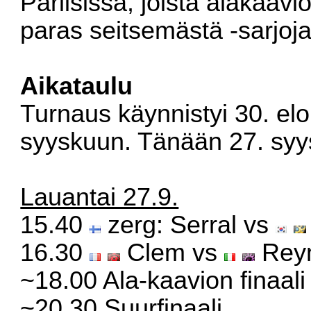
Pariisissa, joista alakaavio
paras seitsemästä -sarjoja
Aikataulu
Turnaus käynnistyi 30. elo
syyskuun. Tänään 27. syys
Lauantai 27.9.
15.40
zerg: Serral vs
16.30
Clem vs
Rey
~18.00 Ala-kaavion finaali
~20.30 Suurfinaali