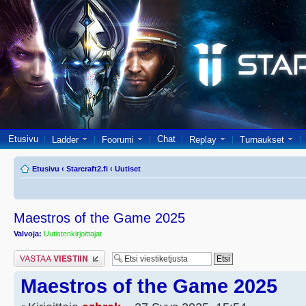
Etusivu
Chat
Ladder
Foorumi
Replay
Turnaukset
Etusivu
‹
Starcraft2.fi
‹
Uutiset
Maestros of the Game 2025
Valvoja:
Uutistenkirjoittajat
Lähetä vastaus
Maestros of the Game 2025