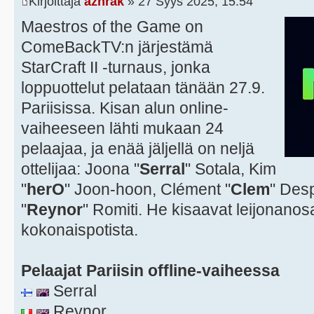
Kirjoittaja
azhrak
» 27 Syys 2025, 15:54
Maestros of the Game on
ComeBackTV:n järjestämä
StarCraft II -turnaus, jonka
loppuottelut pelataan tänään 27.9.
Pariisissa. Kisan alun online-
vaiheeseen lähti mukaan 24
pelaajaa, ja enää jäljellä on neljä
ottelijaa: Joona "
Serral
" Sotala, Kim
"
herO
" Joon-hoon, Clément "
Clem
" Des
"
Reynor
" Romiti. He kisaavat leijonanos
kokonaispotista.
Pelaajat Pariisin offline-vaiheessa
Serral
Reynor