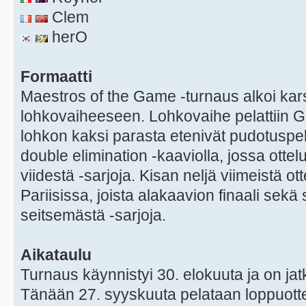
Clem
herO
Formaatti
Maestros of the Game -turnaus alkoi karsi
lohkovaiheeseen. Lohkovaihe pelattiin GS
lohkon kaksi parasta etenivät pudotuspel
double elimination -kaaviolla, jossa ottel
viidestä -sarjoja. Kisan neljä viimeistä ot
Pariisissa, joista alakaavion finaali sekä
seitsemästä -sarjoja.
Aikataulu
Turnaus käynnistyi 30. elokuuta ja on ja
Tänään 27. syyskuuta pelataan loppuotte