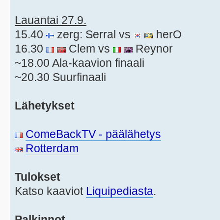
Lauantai 27.9.
15.40
zerg: Serral vs
herO
16.30
Clem vs
Reynor
~18.00 Ala-kaavion finaali
~20.30 Suurfinaali
Lähetykset
ComeBackTV - päälähetys
Rotterdam
Tulokset
Katso kaaviot
Liquipediasta
.
Palkinnot