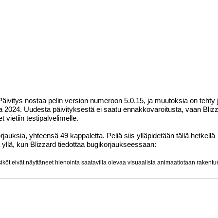
s. Päivitys nostaa pelin version numeroon
5.0.15
, ja muutoksia on tehty
uta 2024. Uudesta päivityksestä ei saatu ennakkovaroitusta, vaan Blizza
ietiin testipalvelimelle.
auksia, yhteensä 49 kappaletta. Peliä siis ylläpidetään tällä hetkellä
 yllä, kun Blizzard tiedottaa bugikorjaukseessaan:
iköt eivät näyttäneet hienointa saatavilla olevaa visuaalista animaatiotaan rakent