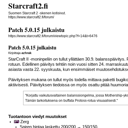
Starcraft2.fi
Suomen Starcraft 2 -skenen kotisivut.
https://www.starcraft2.fi/forum/
Patch 5.0.15 julkaistu
https://www.starcraft2.fi/forum/viewtopic.php?f=14&t=6476
Patch 5.0.15 julkaistu
Kirjoittaja
azhrak
StarCraft II -moninpeliin on tullut yllättäen 30.9. balansspäivity
rotuun. Edellinen päivitys tehtiin noin vuosi sitten 24. marrasku
asiasta vasta 22. syyskuuta, kun ensimmäiset muutosehdotukset v
Päivityksen mukana on tullut myös todella mittava paketti bugikorj
aktiivisesti. Päivityksen tiedoissa on myös osattu pitää huumoria
"Korjattu vaikutusvaltainen balanssiongelma, jossa Mothership-yks
Tämän tarkoituksena on buffata Protoss-rotua visuaalisesti."
Tuotantoon viedyt muutokset
Zerg
Spiren hintaa laskettu 200/200 → 150/150.