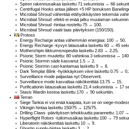
Spiren rakennusaikaa laskettu 71 sekunnista → 66 sekunti
Centrifugal Hooks antaa jälleen +5 HP bonuksen Banelingei
Microbial Shroud vähentää etähyökkäysten tekemää vahi
Microbial Shroud -efekti ei enää jatku muutaman sekunnin 
Microbial Shroud -hintaa nostettu 75 → 100.
Microbial Shroud vaatii taas päivityksen (150/150).
Protoss
Energy Recharge antaa vähemmän energiaa: 100 → 50.
Energy Recharge -kyvyn latausaika laskettu 60 → 45 seku
Mothershipin liikkumisnopeutta laskettu 2.83 → 2.25.
Psionic Storm muutettu: 80 vahinkoa 3 sekunnissa → 14
Psionic Stormin säde kasvanut 1.5 → 2.
Psionic Stormin cast-kantamaa laskettu 9 → 8.
Dark Templar Blink -hyökkäyksen viive laskettu 0.75 → 0.
Surveillance mode paljastaa nyt Observerit.
Surveillance mode kasvattaa näkökenttää 13.75 → 15.
Purificationin latausaikaa laskettu 21.4 sekunnista → 17 se
Stasis Wardin kestoa laskettu 170 → 90 sekuntiin.
Terran
Siege Tankia ei voi enää kaapata, kun se on siege-modes
Vikingin hintaa laskettu 150/75 → 125/75.
Drilling Claws -päivityksen tehokkuutta parannettu: 1.07 →
Hyperflight Rotors -tutkimusaikaa laskettu 100 → 79 sekun
Liberatorin näkökenttää laskettu 10 → 9.
Ghostin supply-hintaa laskettu 3 → 2.