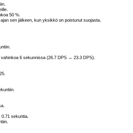
in.
lle.
nkoa 50 %.
ajan sen jälkeen, kun yksikkö on poistunut suojasta.
ntiin.
0 vahinkoa 6 sekunnissa (26.7 DPS → 23.3 DPS).
25.
kuntiin.
sa.
 0.71 sekuntia.
tiin.