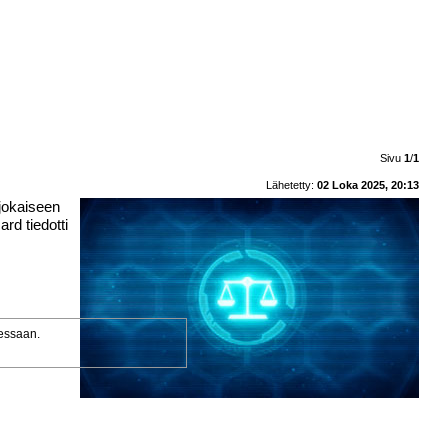
Sivu
1
/
1
Lähetetty:
02 Loka 2025, 20:13
 jokaiseen
rd tiedotti
uessaan.