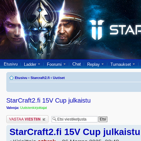
Etusivu
Chat
Ladder
Foorumi
Replay
Turnaukset
Etusivu
‹
Starcraft2.fi
‹
Uutiset
StarCraft2.fi 15V Cup julkaistu
Valvoja:
Uutistenkirjoittajat
Lähetä vastaus
StarCraft2.fi 15V Cup julkaistu