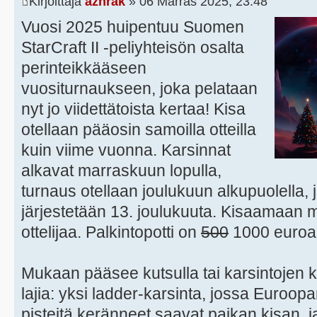
Kirjoittaja
azhrak
» 06 Marras 2025, 23:48
Vuosi 2025 huipentuu Suomen
StarCraft II -peliyhteisön osalta
perinteikkääseen
vuositurnaukseen, joka pelataan
nyt jo viidettätoista kertaa! Kisa
otellaan pääosin samoilla otteilla
kuin viime vuonna. Karsinnat
alkavat marraskuun lopulla,
turnaus otellaan joulukuun alkupuolella, 
järjestetään 13. joulukuuta. Kisaamaan 
ottelijaa. Palkintopotti on
500
1000 euroa
Mukaan pääsee kutsulla tai karsintojen k
lajia: yksi ladder-karsinta, jossa Euroo
pisteitä keränneet saavat paikan kisan, ja