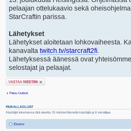
pelaajan ottelukaavio sekä oheisohjelma
StarCraftin parissa.
Lähetykset
Lähetykset aloitetaan lohkovaiheesta. Kat
kanavalta
twitch.tv/starcraft2fi
.
Lähetyksessä äänessä ovat yhteisömme 
selostajat ja pelaajat.
Lähetä vastaus
Paluu Uutiset
PAIKALLAOLIJAT
Käyttäjiä lukemassa tätä aluetta: Ei rekisteröityneitä käyttäjiä ja 6 vierailijaa
Etusivu