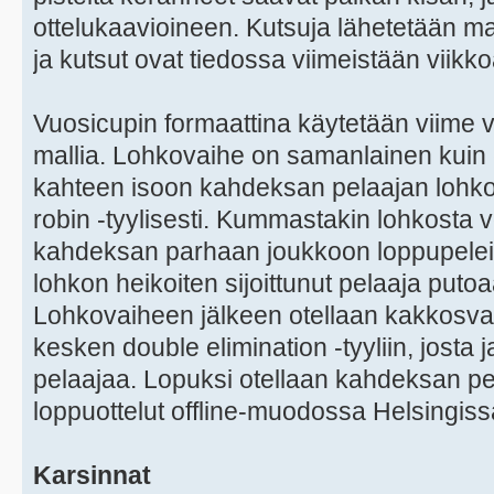
ottelukaavioineen. Kutsuja lähetetään m
ja kutsut ovat tiedossa viimeistään viikk
Vuosicupin formaattina käytetään viime
mallia. Lohkovaihe on samanlainen kuin e
kahteen isoon kahdeksan pelaajan lohkoo
robin -tyylisesti. Kummastakin lohkosta 
kahdeksan parhaan joukkoon loppupelei
lohkon heikoiten sijoittunut pelaaja putoa
Lohkovaiheen jälkeen otellaan kakkosvai
kesken double elimination -tyyliin, josta
pelaajaa. Lopuksi otellaan kahdeksan pel
loppuottelut offline-muodossa Helsingiss
Karsinnat