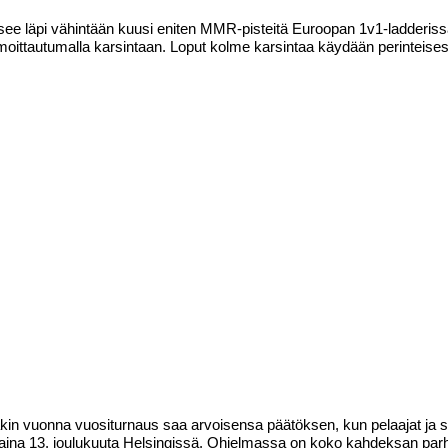
äsee läpi vähintään kuusi eniten MMR-pisteitä Euroopan 1v1-ladderiss
lmoittautumalla karsintaan. Loput kolme karsintaa käydään perinteisesti
äkin vuonna vuositurnaus saa arvoisensa päätöksen, kun pelaajat ja s
ntaina 13. joulukuuta Helsingissä. Ohjelmassa on koko kahdeksan par