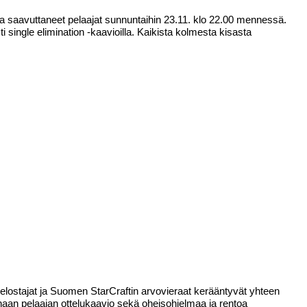
a saavuttaneet pelaajat sunnuntaihin 23.11. klo 22.00 mennessä.
 single elimination -kaavioilla. Kaikista kolmesta kisasta
elostajat ja Suomen StarCraftin arvovieraat kerääntyvät yhteen
haan pelaajan ottelukaavio sekä oheisohjelmaa ja rentoa