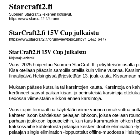
Starcraft2.fi
Suomen Starcraft 2 -skenen kotisivut.
https://www.starcraft2.fi/forum/
StarCraft2.fi 15V Cup julkaistu
https://www.starcraft2.fi/forum/viewtopic.php?f=14&t=6477
StarCraft2.fi 15V Cup julkaistu
Kirjoittaja
azhrak
Vuosi 2025 huipentuu Suomen StarCraft II -peliyhteisön osalta pe
Kisa otellaan pääosin samoilla otteilla kuin viime vuonna. Karsinn
finaalipäivä Helsingissä järjestetään 13. joulukuuta. Kisaamaan m
Mukaan pääsee kutsulla tai karsintojen kautta. Karsintoja on kah
keränneet saavat paikan kisan, ja perinsteisiä karsintoja otteluk
tiedossa viimeistään viikkoa ennen karsintoja.
Vuosicupin formaattina käytetään viime vuonna omaksuttua uutta 
kahteen isoon kahdeksan pelaajan lohkoon, joissa otellaan roun
parhaan joukkoon loppupeleihin, kun taas kummankin lohkon heiko
kakkosvaihe kahtentoista pelaajan kesken double elimination -tyy
pelaajan single elimination -loppuottelut offline-muodossa Helsin