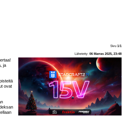
Sivu
1
/
1
Lähetetty:
06 Marras 2025, 23:48
ertaa!
, ja
isteitä
ut ovat
an
hdeksan
ellaan