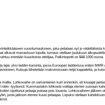
rinteikkääseen vuositurnaukseen, joka pelataan nyt jo viidettätoista k
at alkavat marraskuun lopulla, turnaus otellaan joulukuun alkupuolella
ahtuu enintään kuusitoista ottelijaa. Palkintopotti on
500
1000 euroa.
ta lajia: yksi ladder-karsinta, jossa Euroopan ladderissa eniten MMR-p
aavioineen. Kutsuja lähetetään maksimissaan neljä kappaletta, ja kuts
mallia. Lohkovaihe on samanlainen kuin ennenkin, eli kisaajat jaeta
d robin -tyylisesti. Kummastakin lohkosta voittaja etenee suoraan ka
iten sijoittunut pelaaja putoaa pois kisasta. Lohkovaiheen jälkeen ot
liin, josta jatkoon etenee kuusi pelaajaa. Lopuksi otellaan kahdeksan
gissä.