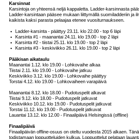
Karsinnat
Karsintoja on yhteensä neljä kappaletta. Ladder-karsinnasta pä
Ladder-karsintaan pääsee mukaan liittymällä
suomiladderiin
ja i
kaikista kaksi parasta pelaajaa etenee vuositurnaukseen.
Ladder-karsinta - päättyy 23.11. klo 22.00 - top 6 läpi
Karsinta #1 - maanantai 24.11. klo 19.00 - top 2 läpi
Karsinta #2 - tiistai 25.11. klo 19.00 - top 2 läpi
Karsinta #3 - keskiviikko 26.11. klo 19.00 - top 2 läpi
Pääkisan aikataulu
Maanantai 1.12. klo 19.00 - Lohkovaihe alkaa
Tiistai 2.11. klo 19.00 - Lohkovaihe jatkuu
Keskiviikko 3.12. klo 19.00 - Lohkovaihe päättyy
Torstai 4.12. klo 19.00 - Lohkovaiheen varapäivä
Maanantai 8.12. klo 18.00 - Pudotuspelit alkavat
Tiistai 9.12. klo 18.00 - Pudotuspelit jatkuvat
Keskiviikko 10.12. klo 19.00 - Pudotuspelit jatkuvat
Torstai 11.12. klo 19.00 - Pudotuspelit jatkuvat
Lauantai 13.12. klo 12.00 - Finaalipäivä Helsingissä (offline)
Finaalipäivä
Finaalipäivän offline-osuus on oteltu vuodesta 2015 alkaen. Tän
todistamaan loppuotteluiden kulkua. Loppuottelut pelataan laua