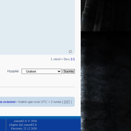
1 viesti • Sivu
1
/
1
Hyppää:
ta evästeet
• Kaikki ajat ovat UTC + 2 tuntia [
DST
]
starcraft2.fi © 2026
yllapito [ät] starcraft2.fi
Päivitetty 22.12.2020