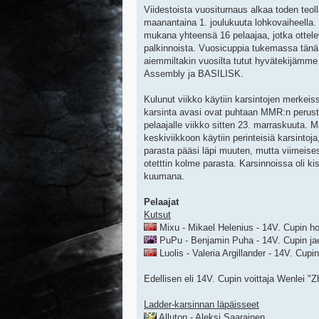
Viidestoista vuositurnaus alkaa toden teo
maanantaina 1. joulukuuta lohkovaiheella.
mukana yhteensä 16 pelaajaa, jotka ottel
palkinnoista. Vuosicuppia tukemassa tän
aiemmiltakin vuosilta tutut hyvätekijämme 
Assembly ja BASILISK.
Kulunut viikko käytiin karsintojen merkeis
karsinta avasi ovat puhtaan MMR:n perust
pelaajalle viikko sitten 23. marraskuuta. 
keskiviikkoon käytiin perinteisiä karsintoja
parasta pääsi läpi muuten, mutta viimeise
otetttin kolme parasta. Karsinnoissa oli ki
kuumana.
Pelaajat
Kutsut
Mixu - Mikael Helenius - 14V. Cupin ho
PuPu - Benjamin Puha - 14V. Cupin jae
Luolis - Valeria Argillander - 14V. Cupin
Edellisen eli 14V. Cupin voittaja Wenlei "Z
Ladder-karsinnan läpäisseet
Alluton - Aleksi Saarainen