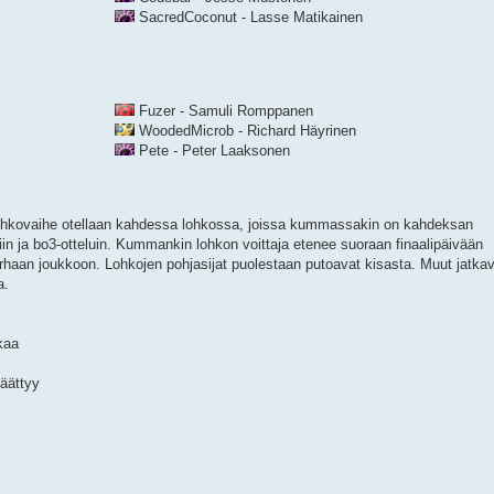
SacredCoconut - Lasse Matikainen
Fuzer - Samuli Romppanen
WoodedMicrob - Richard Häyrinen
Pete - Peter Laaksonen
Lohkovaihe otellaan kahdessa lohkossa, joissa kummassakin on kahdeksan
iin ja bo3-otteluin. Kummankin lohkon voittaja etenee suoraan finaalipäivään
arhaan joukkoon. Lohkojen pohjasijat puolestaan putoavat kisasta. Muut jatka
a.
kaa
päättyy