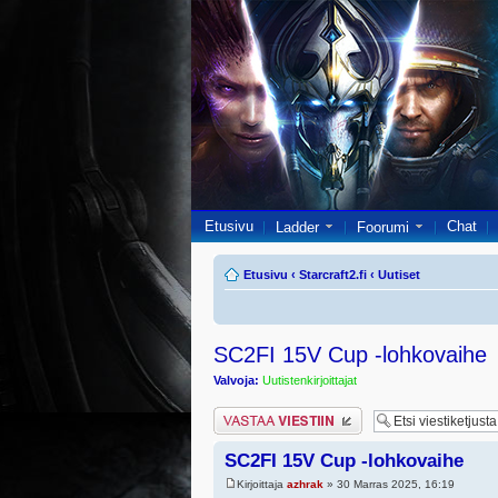
Etusivu
Chat
Ladder
Foorumi
Etusivu
‹
Starcraft2.fi
‹
Uutiset
SC2FI 15V Cup -lohkovaihe
Valvoja:
Uutistenkirjoittajat
Lähetä vastaus
SC2FI 15V Cup -lohkovaihe
Kirjoittaja
azhrak
» 30 Marras 2025, 16:19