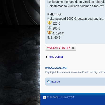
Lohkovaihe aloittaa kisan viralliset lähet
Selostamassa kuullaan Suomen StarCraft-yht
Palkinnot
Kokonaispotti 1000 € jaetaan seuraavasti:
320 €
200 €
-4. 120 €
5.-8. 60 €
Lähetä vastaus
Paluu Uutiset
PAIKALLAOLIJAT
Käyttäjiä lukemassa tätä aluetta: Ei rekisteröityneitä kä
Etusivu
09.08.2026, 15:35:03 EEST