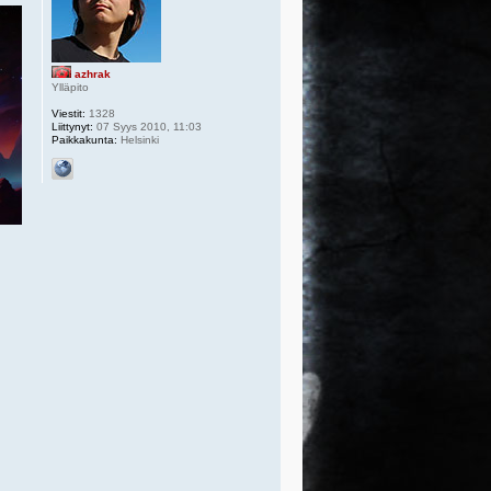
azhrak
Ylläpito
Viestit:
1328
Liittynyt:
07 Syys 2010, 11:03
Paikkakunta:
Helsinki