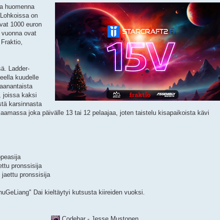
lla huomenna
 Lohkoissa on
evat 1000 euron
ä vuonna ovat
Fraktio,
sä. Ladder-
eella kuudelle
Maanantaista
, joissa kaksi
stä karsinnasta
saamassa joka päivälle 13 tai 12 pelaajaa, joten taistelu kisapaikoista kävi
peasija
ttu pronssisija
 jaettu pronssisija
huGeLiang" Dai kieltäytyi kutsusta kiireiden vuoksi.
Codebar - Jesse Mustonen