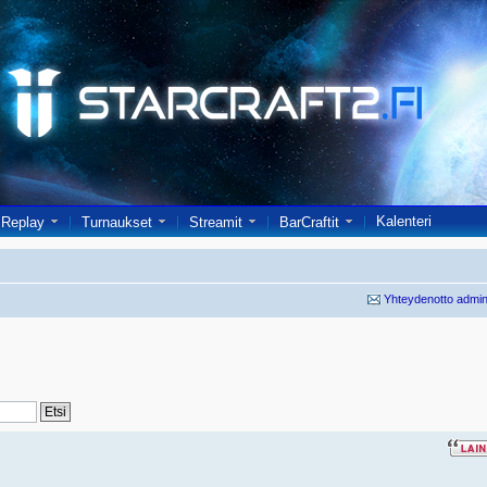
Kalenteri
Replay
Turnaukset
Streamit
BarCraftit
Yhteydenotto admin