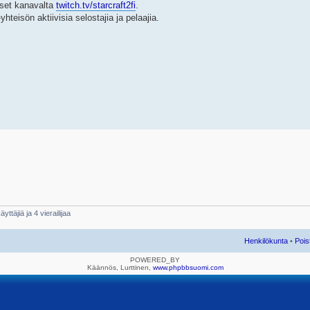
ykset kanavalta
twitch.tv/starcraft2fi
.
eisön aktiivisia selostajia ja pelaajia.
yttäjiä ja 4 vierailijaa
Henkilökunta
•
Pois
POWERED_BY
Käännös, Lurttinen,
www.phpbbsuomi.com