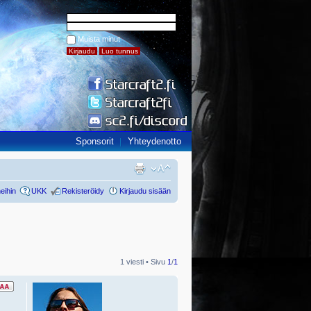
Muista minut
Sponsorit
Yhteydenotto
eihin
UKK
Rekisteröidy
Kirjaudu sisään
1 viesti • Sivu
1
/
1