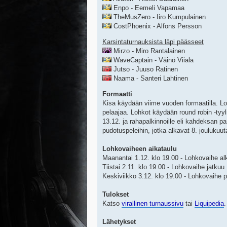
Enpo - Eemeli Vapamaa
TheMusZero - Iiro Kumpulainen
CostPhoenix - Alfons Persson
Karsintaturnauksista läpi päässeet
Mirzo - Miro Rantalainen
WaveCaptain - Väinö Viiala
Jutso - Juuso Ratinen
Naama - Santeri Lahtinen
Formaatti
Kisa käydään viime vuoden formaatilla. 
pelaajaa. Lohkot käydään round robin -tyyl
13.12. ja rahapalkinnoille eli kahdeksan p
pudotuspeleihin, jotka alkavat 8. joulukuut
Lohkovaiheen aikataulu
Maanantai 1.12. klo 19.00 - Lohkovaihe al
Tiistai 2.11. klo 19.00 - Lohkovaihe jatkuu
Keskiviikko 3.12. klo 19.00 - Lohkovaihe 
Tulokset
Katso
virallinen turnaussivu
tai
Liquipedia
.
Lähetykset