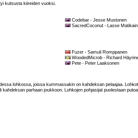
yi kutsusta kiireiden vuoksi.
Codebar - Jesse Mustonen
SacredCoconut - Lasse Matikai
Fuzer - Samuli Romppanen
WoodedMicrob - Richard Häyrin
Pete - Peter Laaksonen
hdessa lohkossa, joissa kummassakin on kahdeksan pelaajaa. Lohkot k
 eli kahdeksan parhaan joukkoon. Lohkojen pohjasijat puolestaan putoav