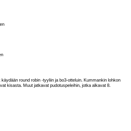
nen
en
äydään round robin -tyyliin ja bo3-otteluin. Kummankin lohkon
at kisasta. Muut jatkavat pudotuspeleihin, jotka alkavat 8.