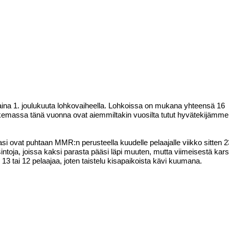
aina 1. joulukuuta lohkovaiheella. Lohkoissa on mukana yhteensä 16
tukemassa tänä vuonna ovat aiemmiltakin vuosilta tutut hyvätekijämme 
asi ovat puhtaan MMR:n perusteella kuudelle pelaajalle viikko sitten 2
intoja, joissa kaksi parasta pääsi läpi muuten, mutta viimeisestä kar
 13 tai 12 pelaajaa, joten taistelu kisapaikoista kävi kuumana.