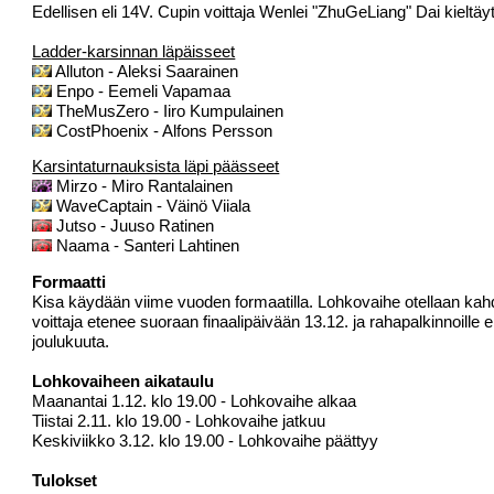
Edellisen eli 14V. Cupin voittaja Wenlei "ZhuGeLiang" Dai kieltäyt
Ladder-karsinnan läpäisseet
Alluton - Aleksi Saarainen
Enpo - Eemeli Vapamaa
TheMusZero - Iiro Kumpulainen
CostPhoenix - Alfons Persson
Karsintaturnauksista läpi päässeet
Mirzo - Miro Rantalainen
WaveCaptain - Väinö Viiala
Jutso - Juuso Ratinen
Naama - Santeri Lahtinen
Formaatti
Kisa käydään viime vuoden formaatilla. Lohkovaihe otellaan ka
voittaja etenee suoraan finaalipäivään 13.12. ja rahapalkinnoille
joulukuuta.
Lohkovaiheen aikataulu
Maanantai 1.12. klo 19.00 - Lohkovaihe alkaa
Tiistai 2.11. klo 19.00 - Lohkovaihe jatkuu
Keskiviikko 3.12. klo 19.00 - Lohkovaihe päättyy
Tulokset