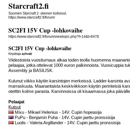
Starcraft2.fi
Suomen Starcraft 2 -skenen kotisivut.
https://www.starcraft2.fi/forum/
SC2FI 15V Cup -lohkovaihe
https://www.starcraft2.fi/forum/viewtopic.php?f=14&t=6478
SC2FI 15V Cup -lohkovaihe
Kirjoittaja
azhrak
Viidestoista vuositurnaus alkaa toden teolla huomenna maanant
pelaajaa, jotka ottelevat 1000 euron palkinnoista. Vuosicuppia 
Assembly ja BASILISK.
Kulunut viikko käytiin karsintojen merkeissä. Ladder-karsinta av
marraskuuta. Maanantaista keskiviikkoon käytiin perinteisiä kars
otetttin kolme parasta. Karsinnoissa oli kisaamassa joka päivälle
Pelaajat
Kutsut
Mixu - Mikael Helenius - 14V. Cupin hopeasija
PuPu - Benjamin Puha - 14V. Cupin jaettu pronssisija
Luolis - Valeria Argillander - 14V. Cupin jaettu pronssisija