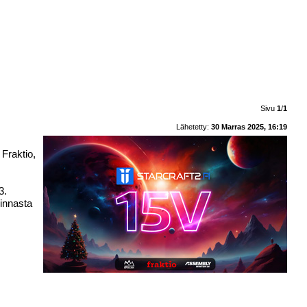
Sivu
1
/
1
Lähetetty:
30 Marras 2025, 16:19
Fraktio,
3.
sinnasta