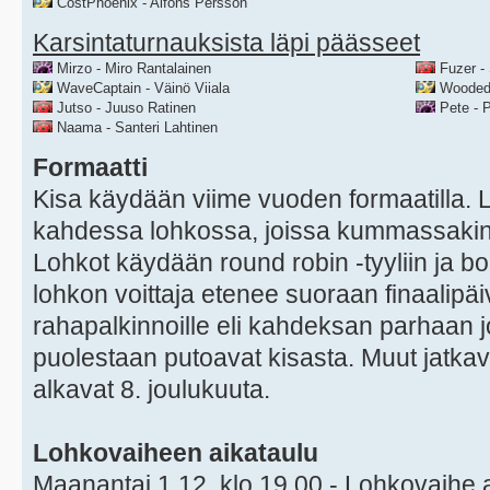
CostPhoenix - Alfons Persson
Karsintaturnauksista läpi päässeet
Mirzo - Miro Rantalainen
Fuzer -
WaveCaptain - Väinö Viiala
WoodedM
Jutso - Juuso Ratinen
Pete - 
Naama - Santeri Lahtinen
Formaatti
Kisa käydään viime vuoden formaatilla. 
kahdessa lohkossa, joissa kummassakin
Lohkot käydään round robin -tyyliin ja b
lohkon voittaja etenee suoraan finaalipäi
rahapalkinnoille eli kahdeksan parhaan 
puolestaan putoavat kisasta. Muut jatkav
alkavat 8. joulukuuta.
Lohkovaiheen aikataulu
Maanantai 1.12. klo 19.00 - Lohkovaihe 