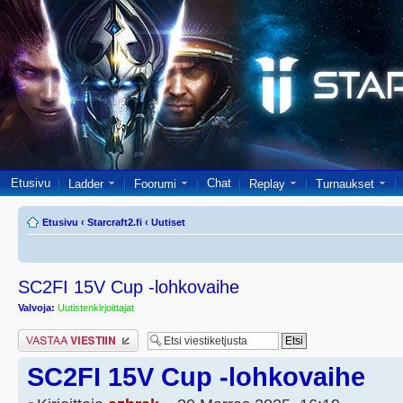
Etusivu
Chat
Ladder
Foorumi
Replay
Turnaukset
Etusivu
‹
Starcraft2.fi
‹
Uutiset
SC2FI 15V Cup -lohkovaihe
Valvoja:
Uutistenkirjoittajat
Lähetä vastaus
SC2FI 15V Cup -lohkovaihe