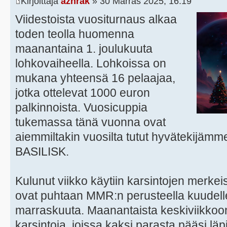
Kirjoittaja
azhrak
» 30 Marras 2025, 16:19
Viidestoista vuositurnaus alkaa
toden teolla huomenna
maanantaina 1. joulukuuta
lohkovaiheella. Lohkoissa on
mukana yhteensä 16 pelaajaa,
jotka ottelevat 1000 euron
palkinnoista. Vuosicuppia
tukemassa tänä vuonna ovat
aiemmiltakin vuosilta tutut hyvätekijämm
BASILISK.
Kulunut viikko käytiin karsintojen merkei
ovat puhtaan MMR:n perusteella kuudelle 
marraskuuta. Maanantaista keskiviikkoon 
karsintoja, joissa kaksi parasta pääsi lä