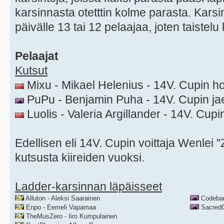
karsinnasta otetttin kolme parasta. Kars
päivälle 13 tai 12 pelaajaa, joten taistel
Pelaajat
Kutsut
Mixu - Mikael Helenius - 14V. Cupin h
PuPu - Benjamin Puha - 14V. Cupin jae
Luolis - Valeria Argillander - 14V. Cupin
Edellisen eli 14V. Cupin voittaja Wenlei 
kutsusta kiireiden vuoksi.
Ladder-karsinnan läpäisseet
Alluton - Aleksi Saarainen
Codebar
Enpo - Eemeli Vapamaa
SacredC
TheMusZero - Iiro Kumpulainen