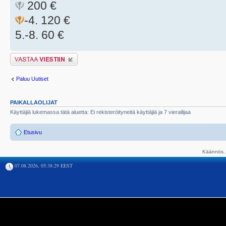
200 €
-4. 120 €
5.-8. 60 €
Lähetä vastaus
Paluu Uutiset
PAIKALLAOLIJAT
Käyttäjiä lukemassa tätä aluetta: Ei rekisteröityneitä käyttäjiä ja 7 vierailijaa
Etusivu
Käännös, 
07.08.2026, 05:38:29 EEST