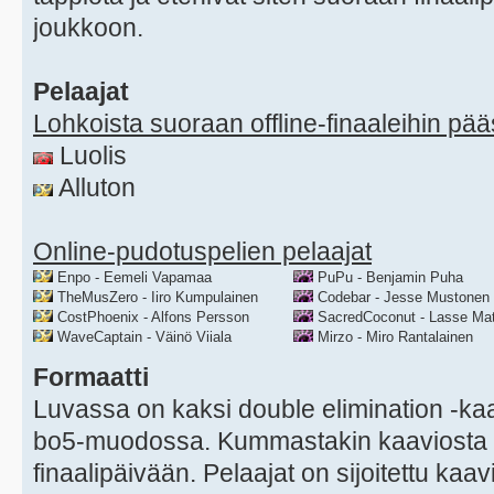
joukkoon.
Pelaajat
Lohkoista suoraan offline-finaaleihin pä
Luolis
Alluton
Online-pudotuspelien pelaajat
Enpo - Eemeli Vapamaa
PuPu - Benjamin Puha
TheMusZero - Iiro Kumpulainen
Codebar - Jesse Mustonen
CostPhoenix - Alfons Persson
SacredCoconut - Lasse Mat
WaveCaptain - Väinö Viiala
Mirzo - Miro Rantalainen
Formaatti
Luvassa on kaksi double elimination -kaa
bo5-muodossa. Kummastakin kaaviosta 
finaalipäivään. Pelaajat on sijoitettu kaa