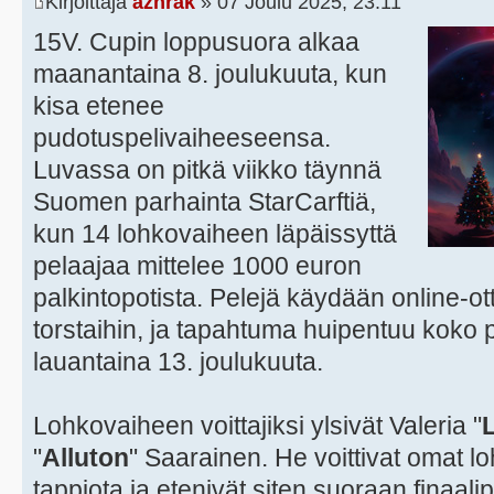
Kirjoittaja
azhrak
» 07 Joulu 2025, 23:11
15V. Cupin loppusuora alkaa
maanantaina 8. joulukuuta, kun
kisa etenee
pudotuspelivaiheeseensa.
Luvassa on pitkä viikko täynnä
Suomen parhainta StarCarftiä,
kun 14 lohkovaiheen läpäissyttä
pelaajaa mittelee 1000 euron
palkintopotista. Pelejä käydään online-ott
torstaihin, ja tapahtuma huipentuu koko p
lauantaina 13. joulukuuta.
Lohkovaiheen voittajiksi ylsivät Valeria "
"
Alluton
" Saarainen. He voittivat omat 
tappiota ja etenivät siten suoraan finaa