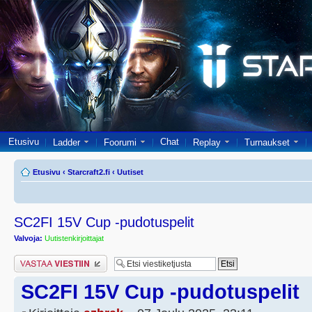
Etusivu
Chat
Ladder
Foorumi
Replay
Turnaukset
Etusivu
‹
Starcraft2.fi
‹
Uutiset
SC2FI 15V Cup -pudotuspelit
Valvoja:
Uutistenkirjoittajat
Lähetä vastaus
SC2FI 15V Cup -pudotuspelit