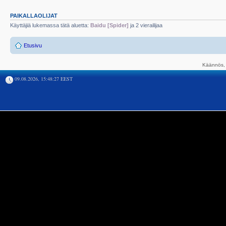
PAIKALLAOLIJAT
Käyttäjiä lukemassa tätä aluetta:
Baidu [Spider]
ja 2 vierailijaa
Etusivu
Käännös, 
09.08.2026, 15:48:27 EEST