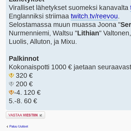
Viralliset lähetykset suomeksi kanavalta
Englanniksi striimaa
twitch.tv/reevou
.
Selostamassa muun muassa Joona "
Ser
Nurmenniemi, Waltsu "
Lithian
" Valtonen,
Luolis, Alluton, ja Mixu.
Palkinnot
Kokonaispotti 1000 € jaetaan seuraavast
320 €
200 €
-4. 120 €
5.-8. 60 €
Lähetä vastaus
Paluu Uutiset