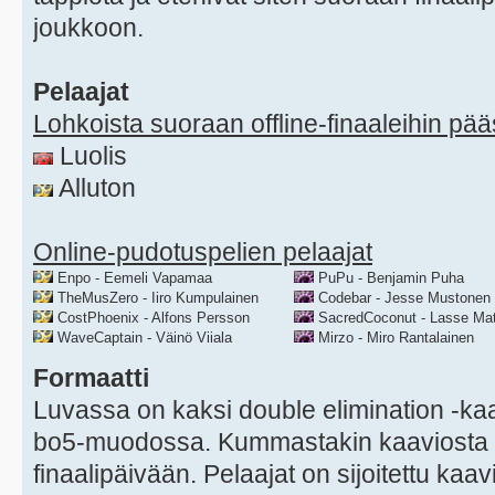
joukkoon.
Pelaajat
Lohkoista suoraan offline-finaaleihin pä
Luolis
Alluton
Online-pudotuspelien pelaajat
Enpo - Eemeli Vapamaa
PuPu - Benjamin Puha
TheMusZero - Iiro Kumpulainen
Codebar - Jesse Mustonen
CostPhoenix - Alfons Persson
SacredCoconut - Lasse Mat
WaveCaptain - Väinö Viiala
Mirzo - Miro Rantalainen
Formaatti
Luvassa on kaksi double elimination -kaa
bo5-muodossa. Kummastakin kaaviosta 
finaalipäivään. Pelaajat on sijoitettu kaa