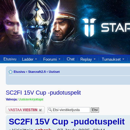
Etusivu
Chat
Ladder
Foorumi
Replay
Turnaukset
Etusivu
‹
Starcraft2.fi
‹
Uutiset
SC2FI 15V Cup -pudotuspelit
Valvoja:
Uutistenkirjoittajat
Lähetä vastaus
SC2FI 15V Cup -pudotuspelit