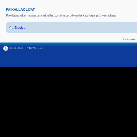
PAIKALLAOLIJAT
Käyttäjiä lukemassa tätä aluetta: Ei rekisteröityneitä käyttäjiä ja 5 vierailijaa
Etusivu
Käännös, 
08.08.2026, 07:18:58 EEST