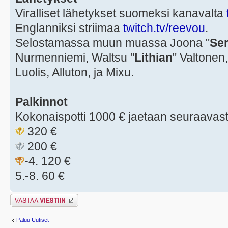
Viralliset lähetykset suomeksi kanavalta
Englanniksi striimaa
twitch.tv/reevou
.
Selostamassa muun muassa Joona "
Ser
Nurmenniemi, Waltsu "
Lithian
" Valtonen,
Luolis, Alluton, ja Mixu.
Palkinnot
Kokonaispotti 1000 € jaetaan seuraavast
320 €
200 €
-4. 120 €
5.-8. 60 €
Lähetä vastaus
Paluu Uutiset