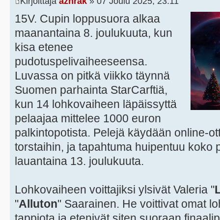
Kirjoittaja
azhrak
» 07 Joulu 2025, 23:11
15V. Cupin loppusuora alkaa
maanantaina 8. joulukuuta, kun
kisa etenee
pudotuspelivaiheeseensa.
Luvassa on pitkä viikko täynnä
Suomen parhainta StarCarftiä,
kun 14 lohkovaiheen läpäissyttä
pelaajaa mittelee 1000 euron
palkintopotista. Pelejä käydään online-ott
torstaihin, ja tapahtuma huipentuu koko p
lauantaina 13. joulukuuta.
Lohkovaiheen voittajiksi ylsivät Valeria "
"
Alluton
" Saarainen. He voittivat omat 
tappiota ja etenivät siten suoraan finaa