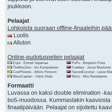
joukkoon.
Pelaajat
Lohkoista suoraan offline-finaaleihin pä
Luolis
Alluton
Online-pudotuspelien pelaajat
Enpo - Eemeli Vapamaa
PuPu - Benjamin Puha
TheMusZero - Iiro Kumpulainen
Codebar - Jesse Mustonen
CostPhoenix - Alfons Persson
SacredCoconut - Lasse Mat
WaveCaptain - Väinö Viiala
Mirzo - Miro Rantalainen
Formaatti
Luvassa on kaksi double elimination -kaa
bo5-muodossa. Kummastakin kaaviosta 
finaalipäivään. Pelaajat on sijoitettu kaa