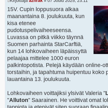
Kirjoittaja
azhrak
» 07 Joulu 2025, 23:11
15V. Cupin loppusuora alkaa
maanantaina 8. joulukuuta, kun
kisa etenee
pudotuspelivaiheeseensa.
Luvassa on pitkä viikko täynnä
Suomen parhainta StarCarftiä,
kun 14 lohkovaiheen läpäissyttä
pelaajaa mittelee 1000 euron
palkintopotista. Pelejä käydään online-ott
torstaihin, ja tapahtuma huipentuu koko p
lauantaina 13. joulukuuta.
Lohkovaiheen voittajiksi ylsivät Valeria "
"
Alluton
" Saarainen. He voittivat omat 
tappiota ja etenivät siten suoraan finaa