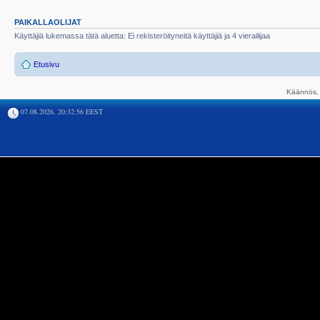
PAIKALLAOLIJAT
Käyttäjiä lukemassa tätä aluetta: Ei rekisteröityneitä käyttäjiä ja 4 vierailijaa
Etusivu
Käännös, 
07.08.2026, 20:32:56 EEST