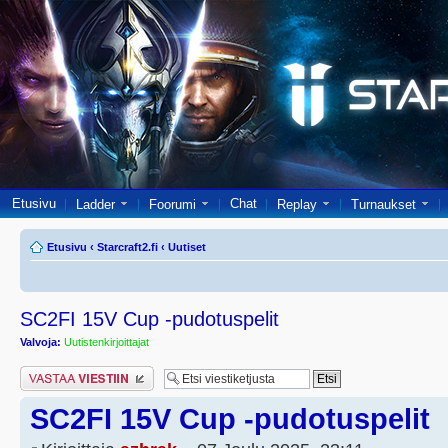
Etusivu
Chat
Ladder
Foorumi
Replay
Turnaukset
Etusivu
‹
Starcraft2.fi
‹
Uutiset
SC2FI 15V Cup -pudotuspelit
Valvoja:
Uutistenkirjoittajat
Lähetä vastaus
SC2FI 15V Cup -pudotuspelit