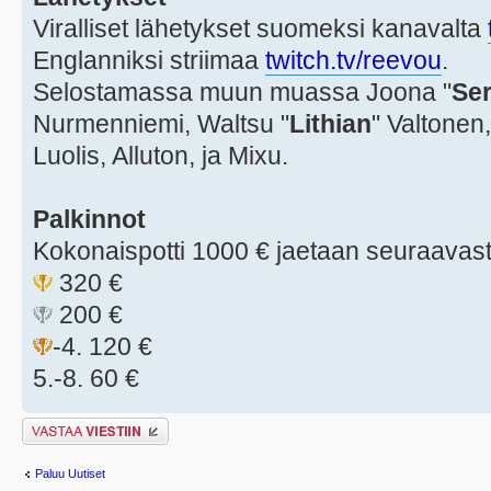
Viralliset lähetykset suomeksi kanavalta
Englanniksi striimaa
twitch.tv/reevou
.
Selostamassa muun muassa Joona "
Ser
Nurmenniemi, Waltsu "
Lithian
" Valtonen,
Luolis, Alluton, ja Mixu.
Palkinnot
Kokonaispotti 1000 € jaetaan seuraavast
320 €
200 €
-4. 120 €
5.-8. 60 €
Lähetä vastaus
Paluu Uutiset