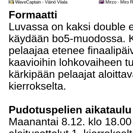
WaveCaptain - Väinö Viiala
Mirzo - Miro R
Formaatti
Luvassa on kaksi double el
käydään bo5-muodossa. K
pelaajaa etenee finaalipäiv
kaavioihin lohkovaiheen t
kärkipään pelaajat aloittav
kierrokselta.
Pudotuspelien aikataulu
Maanantai 8.12. klo 18.00 