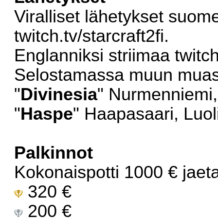
Viralliset lähetykset suom
twitch.tv/starcraft2fi
.
Englanniksi striimaa
twitc
Selostamassa muun muas
"
Divinesia
" Nurmenniemi,
"
Haspe
" Haapasaari, Luoli
Palkinnot
Kokonaispotti 1000 € jaet
320 €
200 €