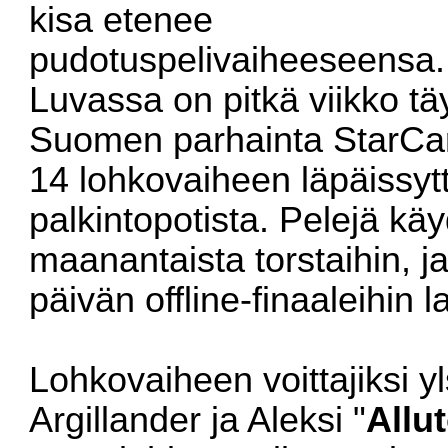
kisa etenee
pudotuspelivaiheeseensa.
Luvassa on pitkä viikko t
Suomen parhainta StarCar
14 lohkovaiheen läpäissyt
palkintopotista. Pelejä käy
maanantaista torstaihin, 
päivän offline-finaaleihin 
Lohkovaiheen voittajiksi yl
Argillander ja Aleksi "
Allu