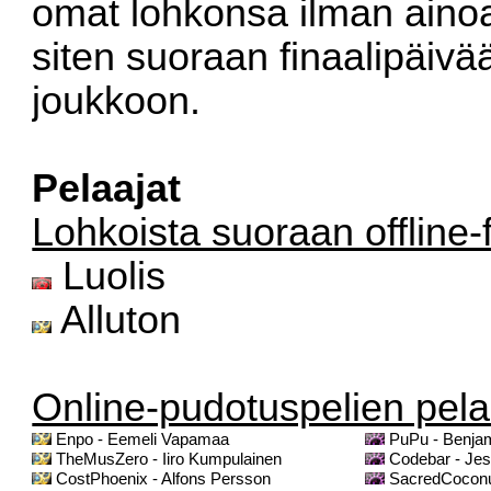
omat lohkonsa ilman ainoa
siten suoraan finaalipäi
joukkoon.
Pelaajat
Lohkoista suoraan offline-
Luolis
Alluton
Online-pudotuspelien pela
Enpo - Eemeli Vapamaa
PuPu - Benja
TheMusZero - Iiro Kumpulainen
Codebar - Je
CostPhoenix - Alfons Persson
SacredCoconut