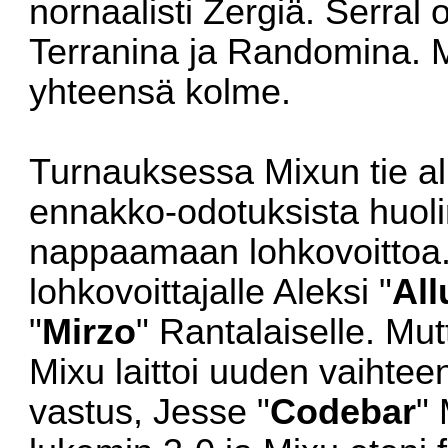
nornaalisti Zergiä. Serral 
Terranina ja Randomina. Mi
yhteensä kolme.
Turnauksessa Mixun tie al
ennakko-odotuksista huoli
nappaamaan lohkovoittoa.
lohkovoittajalle Aleksi "
All
"
Mirzo
" Rantalaiselle. Mu
Mixu laittoi uuden vaihte
vastus, Jesse "
Codebar
"