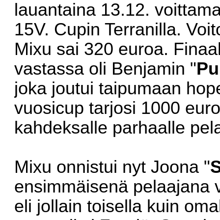
lauantaina 13.12. voittam
15V. Cupin Terranilla. Voi
Mixu sai 320 euroa. Finaa
vastassa oli Benjamin "
Pu
joka joutui taipumaan hop
vuosicup tarjosi 1000 eur
kahdeksalle parhaalle pela
Mixu onnistui nyt Joona "
S
ensimmäisenä pelaajana vo
eli jollain toisella kuin o