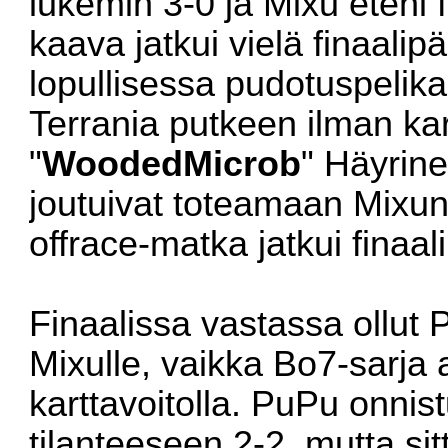
lukemin 3-0 ja Mixu eteni 
kaava jatkui vielä finaalip
lopullisessa pudotuspelika
Terrania putkeen ilman kar
"
WoodedMicrob
" Häyrine
joutuivat toteamaan Mixun 
offrace-matka jatkui finaali
Finaalissa vastassa ollut 
Mixulle, vaikka Bo7-sarja 
karttavoitolla. PuPu onnis
tilanteeseen 2-2, mutta sit