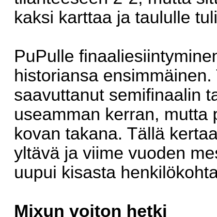
kaksi karttaa ja taululle tu
PuPulle finaaliesiintymine
historiansa ensimmäinen.
saavuttanut semifinaalin ta
useamman kerran, mutta pää
kovan takana. Tällä kertaa
yltävä ja viime vuoden mes
uupui kisasta henkilökohta
Mixun voiton hetki