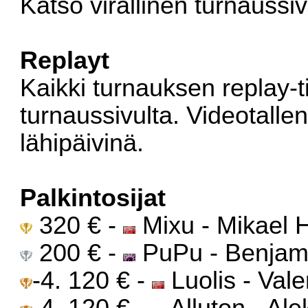
Katso
virallinen turnaussi
Replayt
Kaikki turnauksen replay-t
turnaussivulta
. Videotalle
lähipäivinä.
Palkintosijat
320 € -
Mixu - Mikael 
200 € -
PuPu - Benjam
-4. 120 € -
Luolis - Vale
-4. 120 € -
Alluton - Al