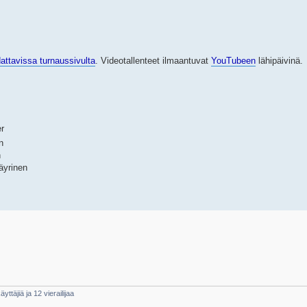
dattavissa turnaussivulta
. Videotallenteet ilmaantuvat
YouTubeen
lähipäivinä.
er
n
n
äyrinen
yttäjiä ja 12 vierailijaa