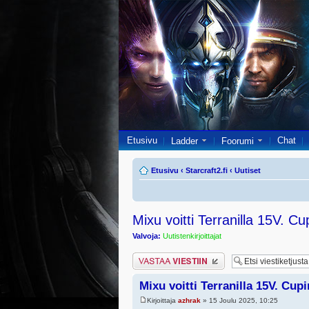
Etusivu
Chat
Ladder
Foorumi
Etusivu
‹
Starcraft2.fi
‹
Uutiset
Mixu voitti Terranilla 15V. Cu
Valvoja:
Uutistenkirjoittajat
Lähetä vastaus
Mixu voitti Terranilla 15V. Cupi
Kirjoittaja
azhrak
» 15 Joulu 2025, 10:25