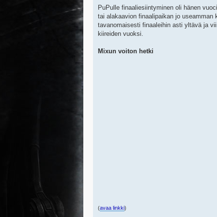
PuPulle finaaliesiintyminen oli hänen vuo
tai alakaavion finaalipaikan jo useamman k
tavanomaisesti finaaleihin asti yltävä ja 
kiireiden vuoksi.
Mixun voiton hetki
(
avaa linkki
)