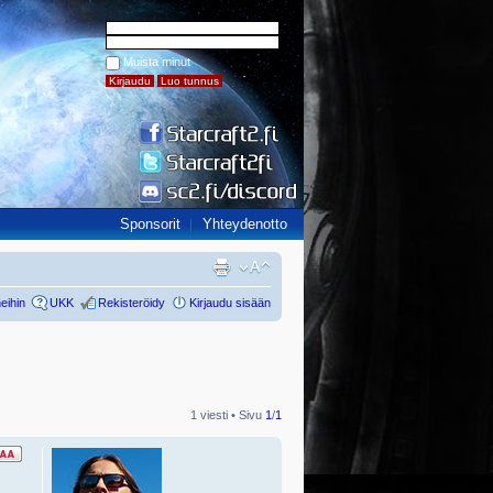
Muista minut
Sponsorit
Yhteydenotto
eihin
UKK
Rekisteröidy
Kirjaudu sisään
1 viesti • Sivu
1
/
1