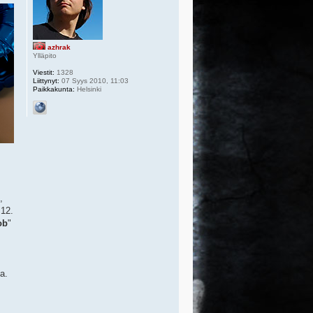
azhrak
Ylläpito
Viestit:
1328
Liittynyt:
07 Syys 2010, 11:03
Paikkakunta:
Helsinki
,
.12.
ob
"
a.