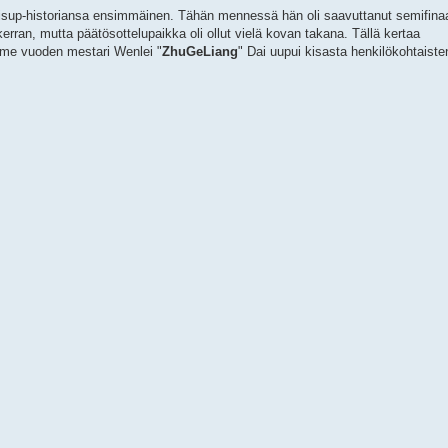
cisup-historiansa ensimmäinen. Tähän mennessä hän oli saavuttanut semifinaa
erran, mutta päätösottelupaikka oli ollut vielä kovan takana. Tällä kertaa
viime vuoden mestari Wenlei "
ZhuGeLiang
" Dai uupui kisasta henkilökohtaiste