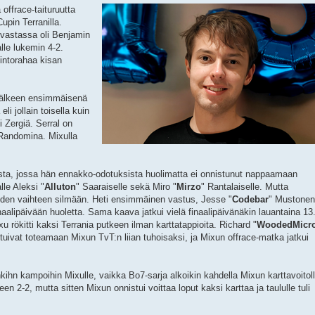
offrace-taituruutta
upin Terranilla.
 vastassa oli Benjamin
lle lukemin 4-2.
intorahaa kisan
jälkeen ensimmäisenä
li jollain toisella kuin
i Zergiä. Serral on
 Randomina. Mixulla
sta, jossa hän ennakko-odotuksista huolimatta ei onnistunut nappaamaan
lle Aleksi "
Alluton
" Saaraiselle sekä Miro "
Mirzo
" Rantalaiselle. Mutta
uden vaihteen silmään. Heti ensimmäinen vastus, Jesse "
Codebar
" Mustonen
naalipäivään huoletta. Sama kaava jatkui vielä finaalipäivänäkin lauantaina 13
 rökitti kaksi Terrania putkeen ilman karttatappioita. Richard "
WoodedMicr
outuivat toteamaan Mixun TvT:n liian tuhoisaksi, ja Mixun offrace-matka jatkui
nkihn kampoihin Mixulle, vaikka Bo7-sarja alkoikin kahdella Mixun karttavoitoll
n 2-2, mutta sitten Mixun onnistui voittaa loput kaksi karttaa ja taululle tuli