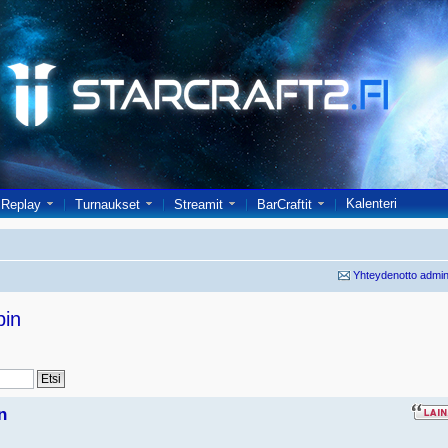
Kalenteri
Replay
Turnaukset
Streamit
BarCraftit
Yhteydenotto admin
pin
n