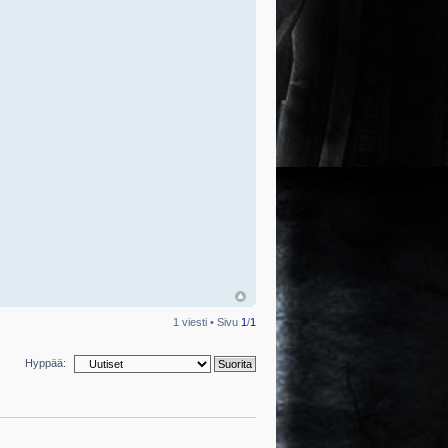
1 viesti • Sivu
1
/
1
Hyppää: