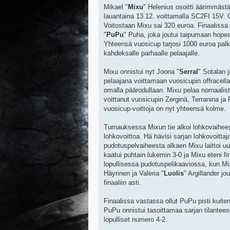
Mikael "
Mixu
" Helenius osoitti äärimmästä 
lauantaina 13.12. voittamalla SC2FI 15V. C
Voitostaan Mixu sai 320 euroa. Finaalissa
"
PuPu
" Puha, joka joutui taipumaan hopea
Yhteensä vuosicup tarjosi 1000 euroa palk
kahdeksalle parhaalle pelaajalle.
Mixu onnistui nyt Joona "
Serral
" Sotalan 
pelaajana voittamaan vuosicupin offracella e
omalla päärodullaan. Mixu pelaa nornaalist
voittanut vuosicupin Zerginä, Terranina ja
vuosicup-voittoja on nyt yhteensä kolme.
Turnauksessa Mixun tie alkoi lohkovaihee
lohkovoittoa. Hä hävisi sarjan lohkovoittaja
pudotuspelvaiheesta alkaen Mixu laittoi u
kaatui puhtain lukemin 3-0 ja Mixu eteni fi
lopullisessa pudotuspelikaaviossa, kun Mixu
Häyrinen ja Valeria "
Luolis
" Argillander j
finaaliin asti.
Finaalissa vastassa ollut PuPu pisti kuite
PuPu onnistui tasoittamaa sarjan tilanteesee
lopulliset numero 4-2.