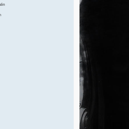
lin
n