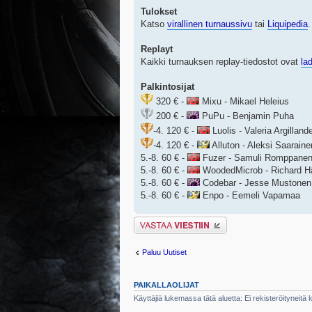
Tulokset
Katso
virallinen turnaussivu
tai
Liquipedia
.
Replayt
Kaikki turnauksen replay-tiedostot ovat
la
Palkintosijat
320 € -
Mixu - Mikael Heleius
200 € -
PuPu - Benjamin Puha
-4. 120 € -
Luolis - Valeria Argilland
-4. 120 € -
Alluton - Aleksi Saaraine
5.-8. 60 € -
Fuzer - Samuli Romppane
5.-8. 60 € -
WoodedMicrob - Richard H
5.-8. 60 € -
Codebar - Jesse Mustonen
5.-8. 60 € -
Enpo - Eemeli Vapamaa
Lähetä vastaus
Paluu Uutiset
PAIKALLAOLIJAT
Käyttäjiä lukemassa tätä aluetta: Ei rekisteröityneitä kä