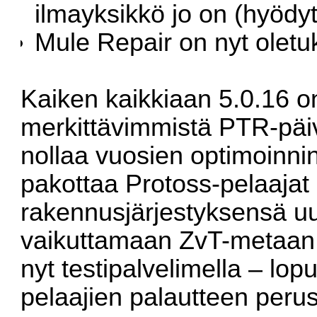
ilmayksikkö jo on (hyödy
Mule Repair on nyt oletu
Kaiken kaikkiaan 5.0.16 on 
merkittävimmistä PTR-päi
nollaa vuosien optimoinni
pakottaa Protoss-pelaaja
rakennusjärjestyksensä uu
vaikuttamaan ZvT-metaan 
nyt testipalvelimella – lo
pelaajien palautteen perus