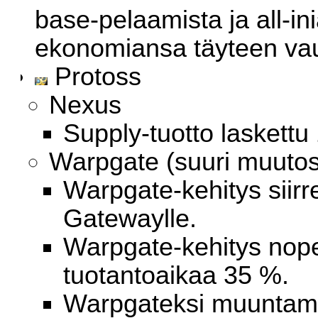
base-pelaamista ja all-in
ekonomiansa täyteen vau
Protoss
Nexus
Supply-tuotto laskettu 
Warpgate (suuri muutos
Warpgate-kehitys siirr
Gatewaylle.
Warpgate-kehitys nop
tuotantoaikaa 35 %.
Warpgateksi muuntamis