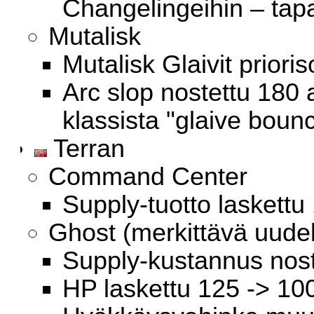
Changelingeihin – tapa
Mutalisk
Mutalisk Glaivit prioris
Arc slop nostettu 180
klassista "glaive boun
Terran
Command Center
Supply-tuotto laskettu 
Ghost (merkittävä uude
Supply-kustannus noste
HP laskettu 125 -> 10