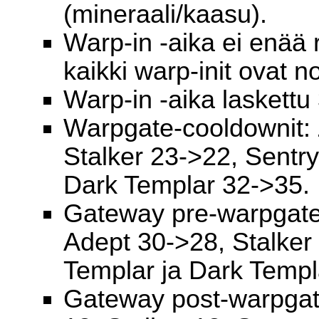
(mineraali/kaasu).
Warp-in -aika ei enää r
kaikki warp-init ovat n
Warp-in -aika laskettu 3
Warpgate-cooldownit: 
Stalker 23->22, Sentr
Dark Templar 32->35.
Gateway pre-warpgate 
Adept 30->28, Stalker
Templar ja Dark Templ
Gateway post-warpgate