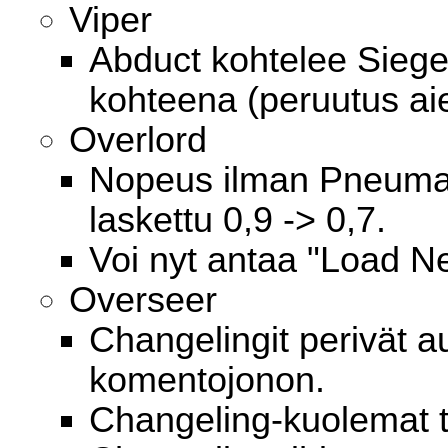
Viper
Abduct kohtelee Sieged
kohteena (peruutus a
Overlord
Nopeus ilman Pneumat
laskettu 0,9 -> 0,7.
Voi nyt antaa "Load N
Overseer
Changelingit perivät a
komentojonon.
Changeling-kuolemat ta