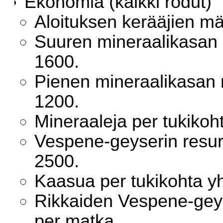
Ekonomia (kaikki rodut)
Aloituksen kerääjien mä
Suuren mineraalikasan 
1600.
Pienen mineraalikasan 
1200.
Mineraaleja per tukikoh
Vespene-geyserin resur
2500.
Kaasua per tukikohta y
Rikkaiden Vespene-geys
per matka.