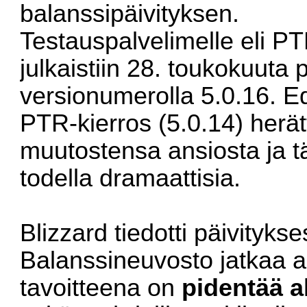
balanssipäivityksen.
Testauspalvelimelle eli PT
julkaistiin 28. toukokuuta p
versionumerolla 5.0.16. E
PTR-kierros (5.0.14) herätt
muutostensa ansiosta ja t
todella dramaattisia.
Blizzard tiedotti päivityks
Balanssineuvosto jatkaa ai
tavoitteena on
pidentää a