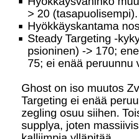
Hyökkäysvahinko muute
> 20 (tasapuolisempi).
Hyökkäyskantama noste
Steady Targeting -kyky
psioninen) -> 170; ene
75; ei enää peruunnu 
Ghost on iso muutos Zv
Targeting ei enää peruu
zegling osuu siihen. To
supplya, joten massiivi
kalliimpia ylläpitää.