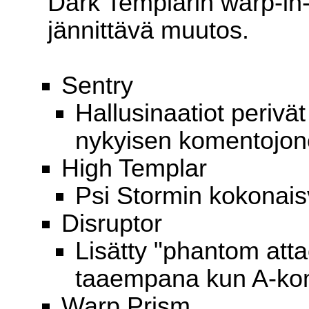
Dark Templarin warp-in-
jännittävä muutos.
Sentry
Hallusinaatiot perivä
nykyisen komentojono
High Templar
Psi Stormin kokonais
Disruptor
Lisätty "phantom atta
taaempana kun A-ko
Warp Prism