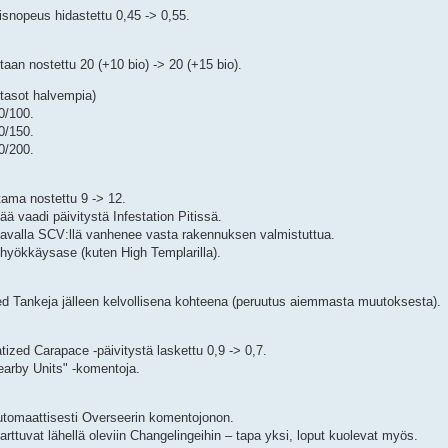
isnopeus hidastettu 0,45 -> 0,55.
taan nostettu 20 (+10 bio) -> 20 (+15 bio).
 tasot halvempia)
0/100.
0/150.
0/200.
tama nostettu 9 -> 12.
ää vaadi päivitystä Infestation Pitissä.
tavalla SCV:llä vanhenee vasta rakennuksen valmistuttua.
 hyökkäysase (kuten High Templarilla).
d Tankeja jälleen kelvollisena kohteena (peruutus aiemmasta muutoksesta).
zed Carapace -päivitystä laskettu 0,9 -> 0,7.
earby Units" -komentoja.
automaattisesti Overseerin komentojonon.
rttuvat lähellä oleviin Changelingeihin – tapa yksi, loput kuolevat myös.