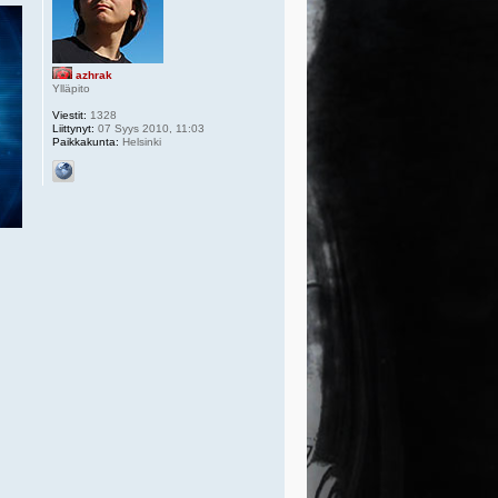
azhrak
Ylläpito
Viestit:
1328
Liittynyt:
07 Syys 2010, 11:03
Paikkakunta:
Helsinki