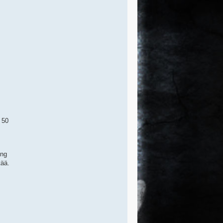
 50
ing
tää.