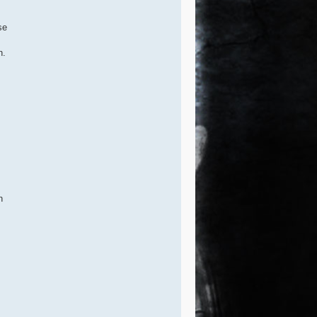
se
n.
n