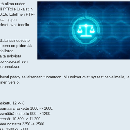
stä aikaa uuden
i PTR:lle julkaistiin
.0.16. Edellinen PTR-
lua rajujen
okset ovat todella
 Balanssineuvosto
oitteena on
pidentää
ollistaa
alta nykyistä
poikkeuksellisen
 parannuksia.
isesti päädy sellaisenaan tuotantoon. Muutokset ovat nyt testipalvelimella, ja
inen versio.
askettu 12 -> 8.
ssimäärä laskettu 1800 -> 1600.
ssimäärä nostettu 900 -> 1200.
teensä: 10 800 -> 11 200.
ärä nostettu 2250 -> 2500.
sä: 4500 -> 5000.