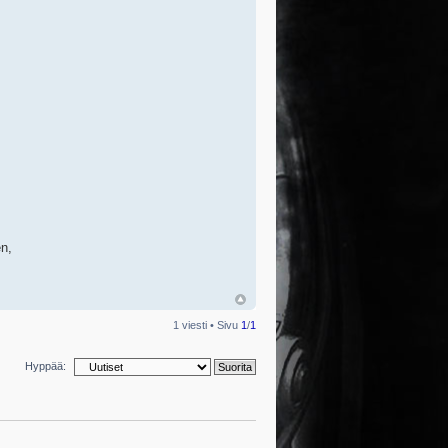
n,
1 viesti • Sivu
1
/
1
Hyppää: