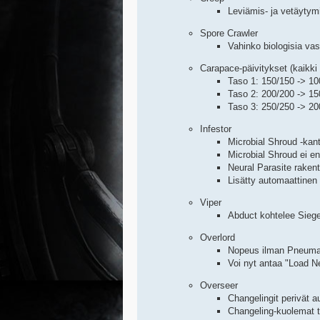
Leviämis- ja vetäytym
Spore Crawler
Vahinko biologisia vas
Carapace-päivitykset (kaikki
Taso 1: 150/150 -> 10
Taso 2: 200/200 -> 15
Taso 3: 250/250 -> 20
Infestor
Microbial Shroud -kan
Microbial Shroud ei en
Neural Parasite raken
Lisätty automaattinen
Viper
Abduct kohtelee Siege
Overlord
Nopeus ilman Pneumati
Voi nyt antaa "Load N
Overseer
Changelingit perivät 
Changeling-kuolemat ta