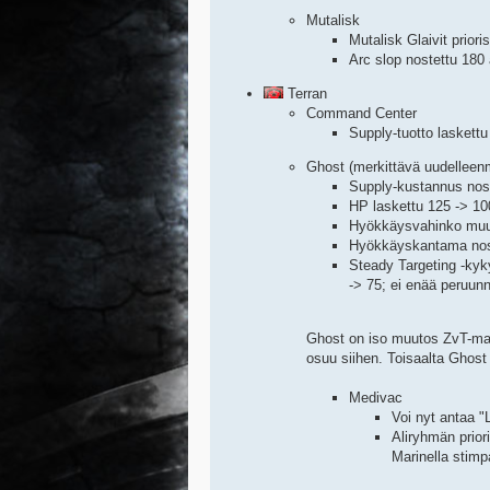
Mutalisk
Mutalisk Glaivit priori
Arc slop nostettu 180
Terran
Command Center
Supply-tuotto laskettu
Ghost (merkittävä uudelleenm
Supply-kustannus nost
HP laskettu 125 -> 10
Hyökkäysvahinko muute
Hyökkäyskantama nost
Steady Targeting -kyk
-> 75; ei enää peruun
Ghost on iso muutos ZvT-matc
osuu siihen. Toisaalta Ghost 
Medivac
Voi nyt antaa "
Aliryhmän prior
Marinella stimp