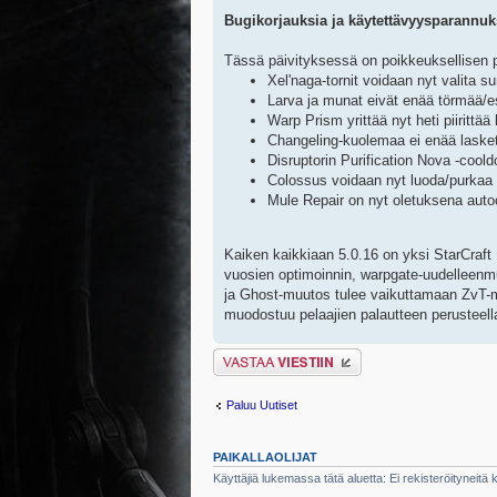
Bugikorjauksia ja käytettävyysparannuk
Tässä päivityksessä on poikkeuksellisen pi
Xel'naga-tornit voidaan nyt valita 
Larva ja munat eivät enää törmää/es
Warp Prism yrittää nyt heti piirittä
Changeling-kuolemaa ei enää laske
Disruptorin Purification Nova -cool
Colossus voidaan nyt luoda/purkaa 
Mule Repair on nyt oletuksena autoc
Kaiken kaikkiaan 5.0.16 on yksi StarCraft
vuosien optimoinnin, warpgate-uudelleenm
ja Ghost-muutos tulee vaikuttamaan ZvT-me
muodostuu pelaajien palautteen perusteell
Lähetä vastaus
Paluu Uutiset
PAIKALLAOLIJAT
Käyttäjiä lukemassa tätä aluetta: Ei rekisteröityneitä kä