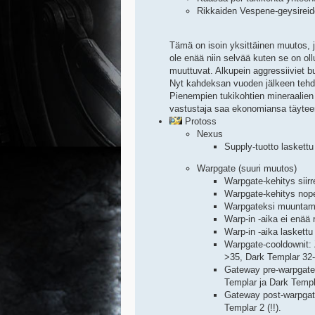
Rikkaiden Vespene-geysireide
Tämä on isoin yksittäinen muutos, jo
ole enää niin selvää kuten se on ollu
muuttuvat. Alkupein aggressiiviet b
Nyt kahdeksan vuoden jälkeen tehdää
Pienempien tukikohtien mineraalien 
vastustaja saa ekonomiansa täyteen
Protoss
Nexus
Supply-tuotto laskettu
Warpgate (suuri muutos)
Warpgate-kehitys siir
Warpgate-kehitys nop
Warpgateksi muuntamis
Warp-in -aika ei enää r
Warp-in -aika laskettu 
Warpgate-cooldownit: 
>35, Dark Templar 32
Gateway pre-warpgate 
Templar ja Dark Templ
Gateway post-warpgate
Templar 2 (!!).