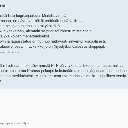
sia
tkä lista bugikorjauksia. Merkittävimpiä:
sumussa; ne näyttävät näkökenttäsäteensä valittuna.
tä pelaajan rakenuksia tai yksiköitä.
ä kun käsketään, aiemmin se priorisoi hidastumista ensin.
ta yksiköiden menettämiseksi.
down ja latausstatus on nyt huomattavasti selvempi visuaalisesti.
alueelle jossa ilmayksikkö jo on (hyödyttää Colossus-droppeja).
ast-tilassa.
 II:n historian merkittävimmistä PTR-päivityksistä. Ekonomiamuutos nollaa
uotoilu pakottaa Protoss-pelaajat keksimään rakennusjärjestyksensä uudellee
taan merkittävästi. Muutokset ovat nyt testipalvelimella – lopullinen versio
a.
yttäjiä ja 7 vierailijaa