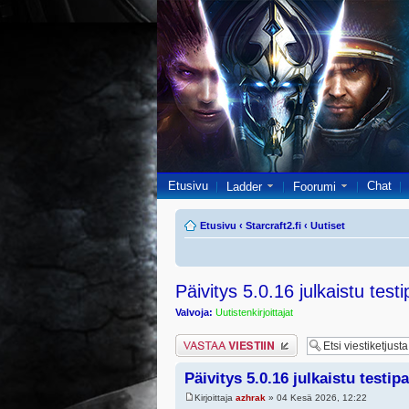
Etusivu
Chat
Ladder
Foorumi
Etusivu
‹
Starcraft2.fi
‹
Uutiset
Päivitys 5.0.16 julkaistu testi
Valvoja:
Uutistenkirjoittajat
Lähetä vastaus
Päivitys 5.0.16 julkaistu testip
Kirjoittaja
azhrak
» 04 Kesä 2026, 12:22