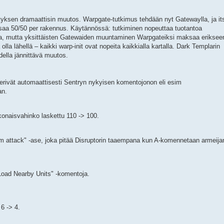
tyksen dramaattisin muutos. Warpgate-tutkimus tehdään nyt Gatewaylla, ja it
a 50/50 per rakennus. Käytännössä: tutkiminen nopeuttaa tuotantoa
eja, mutta yksittäisten Gatewaiden muuntaminen Warpgateiksi maksaa eriksee
olla lähellä – kaikki warp-init ovat nopeita kaikkialla kartalla. Dark Templarin
della jännittävä muutos.
perivät automaattisesti Sentryn nykyisen komentojonon eli esim
an.
onaisvahinko laskettu 110 -> 100.
om attack" -ase, joka pitää Disruptorin taaempana kun A-komennetaan armeija
Load Nearby Units" -komentoja.
 6 -> 4.