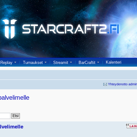
Kalenteri
Replay
Turnaukset
Streamit
BarCraftit
Yhteydenotto admin
palvelimelle
alvelimelle