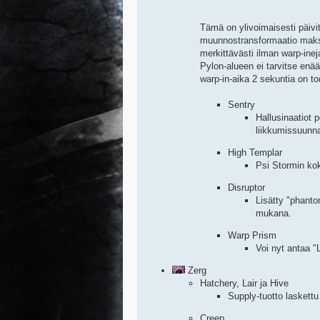
Tämä on ylivoimaisesti päivi
muunnostransformaatio maksa
merkittävästi ilman warp-in
Pylon-alueen ei tarvitse enää 
warp-in-aika 2 sekuntia on to
Sentry
Hallusinaatiot 
liikkumissuunn
High Templar
Psi Stormin kok
Disruptor
Lisätty "phant
mukana.
Warp Prism
Voi nyt antaa "
Zerg
Hatchery, Lair ja Hive
Supply-tuotto laskettu
Creep