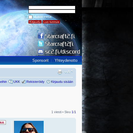
Muista minut
Sponsorit
Yhteydenotto
eihin
UKK
Rekisteröidy
Kirjaudu sisään
1 viesti • Sivu
1
/
1