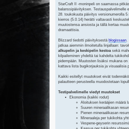
StarCraft II -moninpeli on saamassa pitkä
balanssipäivityksen. Testauspalvelimelle el
28. toukokuuta päivitys versionumerolla 5
kierros (5.0.14) herätti valtavasti keskuste
muutostensa ansiosta ja tällä kertaa muut
dramaattisia.
Blizzard tiedotti päivityksestä
blogissaan
.
jatkaa aiemmin ilmoitetulla linjallaan: tav
alkupelin ja keskipelin kestoa
sekä mahd
kilpaileminen yhdeltä tai kahdelta tukikohd
pidempään. Muutosten lisäksi mukana on 
kattava lista bugikorjauksia ja visuaalisia
Kaikki esitellyt muutokset eivät todennäkö
palautteen perusteella muodostetaan lopull
Testipalvelimelle viedyt muutokset
Ekonomia (kaikki rodut)
Aloituksen kerääjien määrä l
Suuren mineraalikasan resur
Pienen mineraalikasan resur
Mineraaleja per tukikohta yh
Vespene-geyserin resurssimä
Kaasua per tukikohta yhteen