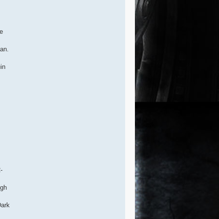
se
aan.
in
-
igh
Dark