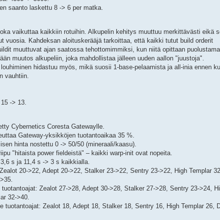
n saanto laskettu 8 -> 6 per matka.
ka vaikuttaa kaikkiin rotuihin. Alkupelin kehitys muuttuu merkittävästi eikä 
t vuosia. Kahdeksan aloituskerääjä tarkoittaa, että kaikki tutut build orderit
uildit muuttuvat ajan saatossa tehottomimmiksi, kun niitä opittaan puolustam
n muutos alkupeliin, joka mahdollistaa jälleen uuden aallon "juustoja".
louhiminen hidastuu myös, mikä suosii 1-base-pelaamista ja all-inia ennen ku
 vauhtiin.
 15 -> 13.
retty Cybernetics Coresta Gatewaylle.
euttaa Gateway-yksikköjen tuotantoaikaa 35 %.
en hinta nostettu 0 -> 50/50 (mineraali/kaasu).
iipu "hitaista power fieldeistä" – kaikki warp-init ovat nopeita.
3,6 s ja 11,4 s -> 3 s kaikkialla.
Zealot 20->22, Adept 20->22, Stalker 23->22, Sentry 23->22, High Templar 32
->35.
tuotantoajat: Zealot 27->28, Adept 30->28, Stalker 27->28, Sentry 23->24, H
ar 32->40.
 tuotantoajat: Zealot 18, Adept 18, Stalker 18, Sentry 16, High Templar 26, 