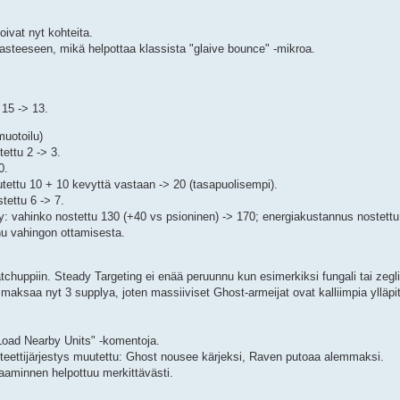
soivat nyt kohteita.
 asteeseen, mikä helpottaa klassista "glaive bounce" -mikroa.
 15 -> 13.
uotoilu)
ettu 2 -> 3.
0.
ttu 10 + 10 kevyttä vastaan -> 20 (tasapuolisempi).
ettu 6 -> 7.
y: vahinko nostettu 130 (+40 vs psioninen) -> 170; energiakustannus nostettu
nu vahingon ottamisesta.
huppiin. Steady Targeting ei enää peruunnu kun esimerkiksi fungali tai zegl
maksaa nyt 3 supplya, joten massiiviset Ghost-armeijat ovat kalliimpia ylläpi
Load Nearby Units" -komentoja.
iteettijärjestys muutettu: Ghost nousee kärjeksi, Raven putoaa alemmaksi.
aaminnen helpottuu merkittävästi.