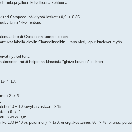
d Tankeja jälleen kelvollisena kohteena.
zed Carapace -päivitystä laskettu 0,9 -> 0,85.
earby Units" -komentoja.
automaattisesti Overseerin komentojonon.
rttuvat lähellä oleviin Changelingeihin – tapa yksi, loput kuolevat myös.
soivat nyt kohteita.
 asteeseen, mikä helpottaa klassista "glaive bounce" -mikroa.
 15 -> 13.
ettu 2 -> 3.
0.
ettu 10 + 10 kevyttä vastaan -> 15.
ettu 6 -> 7.
ttu 3,94 -> 3,85.
inko 130 (+40 vs psioninen) -> 170; energiakustannus 50 -> 75; ei enää peru