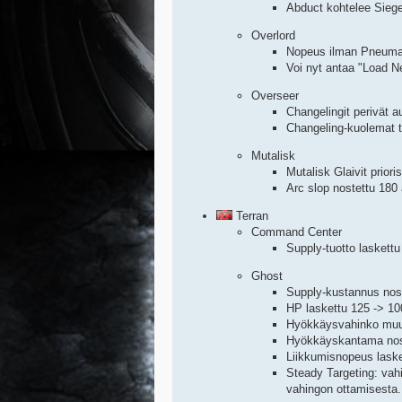
Abduct kohtelee Siege
Overlord
Nopeus ilman Pneumati
Voi nyt antaa "Load N
Overseer
Changelingit perivät 
Changeling-kuolemat ta
Mutalisk
Mutalisk Glaivit priori
Arc slop nostettu 180
Terran
Command Center
Supply-tuotto laskettu
Ghost
Supply-kustannus nost
HP laskettu 125 -> 10
Hyökkäysvahinko muut
Hyökkäyskantama nost
Liikkumisnopeus laske
Steady Targeting: vah
vahingon ottamisesta.