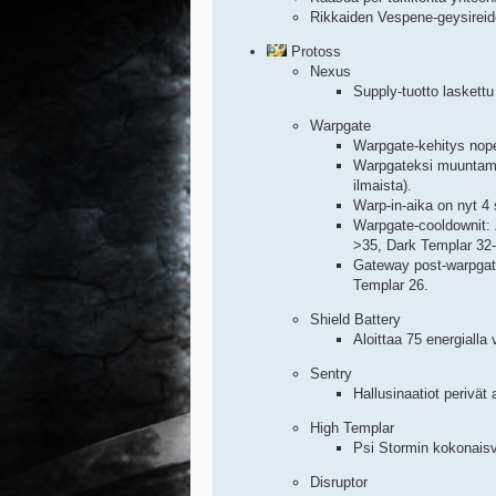
Rikkaiden Vespene-geysireide
Protoss
Nexus
Supply-tuotto laskettu
Warpgate
Warpgate-kehitys nop
Warpgateksi muuntami
ilmaista).
Warp-in-aika on nyt 4 
Warpgate-cooldownit: 
>35, Dark Templar 32
Gateway post-warpgate
Templar 26.
Shield Battery
Aloittaa 75 energialla
Sentry
Hallusinaatiot perivä
High Templar
Psi Stormin kokonaisv
Disruptor