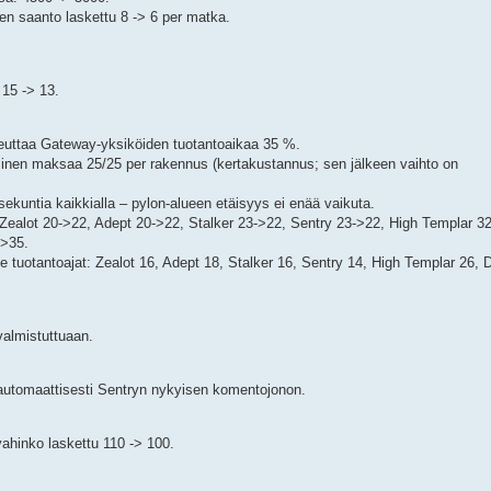
n saanto laskettu 8 -> 6 per matka.
 15 -> 13.
euttaa Gateway-yksiköiden tuotantoaikaa 35 %.
nen maksaa 25/25 per rakennus (kertakustannus; sen jälkeen vaihto on
sekuntia kaikkialla – pylon-alueen etäisyys ei enää vaikuta.
Zealot 20->22, Adept 20->22, Stalker 23->22, Sentry 23->22, High Templar 32
->35.
 tuotantoajat: Zealot 16, Adept 18, Stalker 16, Sentry 14, High Templar 26, 
 valmistuttuaan.
t automaattisesti Sentryn nykyisen komentojonon.
ahinko laskettu 110 -> 100.