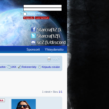
Muista minut
Sponsorit
Yhteydenotto
eihin
UKK
Rekisteröidy
Kirjaudu sisään
1 viesti • Sivu
1
/
1