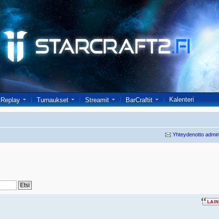
Kalenteri
Replay
Turnaukset
Streamit
BarCraftit
Yhteydenotto admin