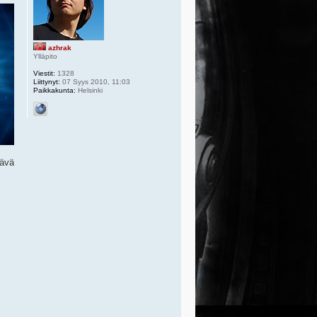
azhrak
Ylläpito
Viestit:
1328
Liittynyt:
07 Syys 2010, 11:03
Paikkakunta:
Helsinki
tävä