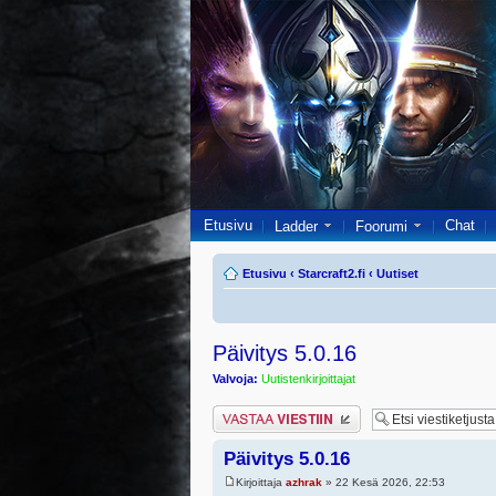
Etusivu
Chat
Ladder
Foorumi
Etusivu
‹
Starcraft2.fi
‹
Uutiset
Päivitys 5.0.16
Valvoja:
Uutistenkirjoittajat
Lähetä vastaus
Päivitys 5.0.16
Kirjoittaja
azhrak
» 22 Kesä 2026, 22:53