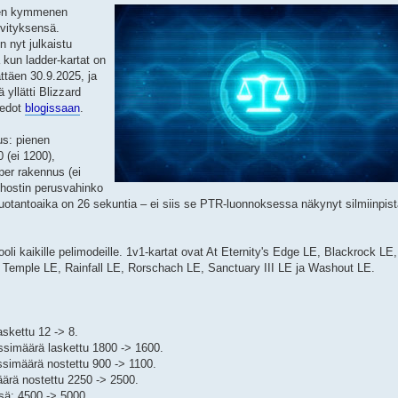
isen kymmenen
vityksensä.
n nyt julkaistu
 kun ladder-kartat on
lättäen 30.9.2025, ja
yllätti Blizzard
tiedot
blogissaan
.
us: pienen
 (ei 1200),
er rakennus (ei
 Ghostin perusvahinko
tuotantoaika on 26 sekuntia – ei siis se PTR-luonnoksessa näkynyt silmiinpis
i kaikille pelimodeille. 1v1-kartat ovat At Eternity's Edge LE, Blackrock LE,
Temple LE, Rainfall LE, Rorschach LE, Sanctuary III LE ja Washout LE.
askettu 12 -> 8.
ssimäärä laskettu 1800 -> 1600.
ssimäärä nostettu 900 -> 1100.
ärä nostettu 2250 -> 2500.
sä: 4500 -> 5000.