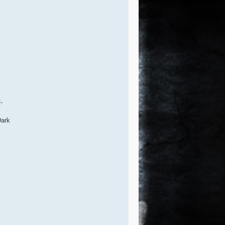
-
Dark