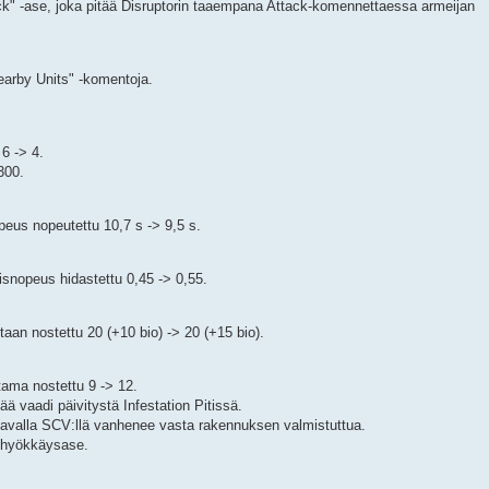
ck" -ase, joka pitää Disruptorin taaempana Attack-komennettaessa armeijan
earby Units" -komentoja.
 6 -> 4.
300.
eus nopeutettu 10,7 s -> 9,5 s.
isnopeus hidastettu 0,45 -> 0,55.
taan nostettu 20 (+10 bio) -> 20 (+15 bio).
tama nostettu 9 -> 12.
ää vaadi päivitystä Infestation Pitissä.
tavalla SCV:llä vanhenee vasta rakennuksen valmistuttua.
n hyökkäysase.