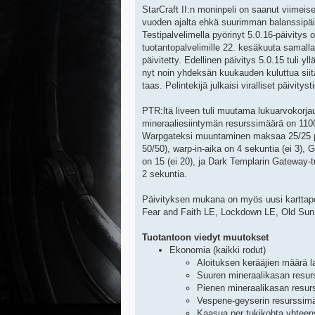
StarCraft II:n moninpeli on saanut viime
vuoden ajalta ehkä suurimman balanssipäi
Testipalvelimella pyörinyt 5.0.16-päivitys o
tuotantopalvelimille 22. kesäkuuta samalla
päivitetty. Edellinen päivitys 5.0.15 tuli yl
nyt noin yhdeksän kuukauden kuluttua siitä 
taas. Pelintekijä julkaisi viralliset päivitys
PTR:ltä liveen tuli muutama lukuarvokorja
mineraaliesiintymän resurssimäärä on 1100
Warpgateksi muuntaminen maksaa 25/25 p
50/50), warp-in-aika on 4 sekuntia (ei 3),
on 15 (ei 20), ja Dark Templarin Gateway-
2 sekuntia.
Päivityksen mukana on myös uusi karttapool
Fear and Faith LE, Lockdown LE, Old Sun 
Tuotantoon viedyt muutokset
Ekonomia (kaikki rodut)
Aloituksen kerääjien määrä l
Suuren mineraalikasan resur
Pienen mineraalikasan resur
Vespene-geyserin resurssimä
Kaasua per tukikohta yhteen