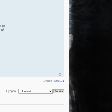
a ja
 of
1 viesti • Sivu
1
/
1
Hyppää: