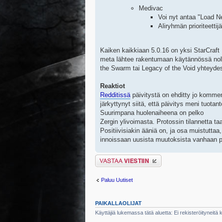
Medivac
Voi nyt antaa "Load N
Aliryhmän prioriteett
Kaiken kaikkiaan 5.0.16 on yksi StarCraft I
meta lähtee rakentumaan käytännössä nolla
the Swarm tai Legacy of the Void yhteyde
Reaktiot
Redditissä
päivitystä on ehditty jo kommen
järkyttynyt siitä, että päivitys meni tuot
Suurimpana huolenaiheena on pelko
Zergin ylivoimasta. Protossin tilannetta t
Positiivisiakin ääniä on, ja osa muistuttaa,
innoissaan uusista muutoksista vanhaan pe
Lähetä vastaus
Paluu Uutiset
PAIKALLAOLIJAT
Käyttäjiä lukemassa tätä aluetta: Ei rekisteröityneitä kä