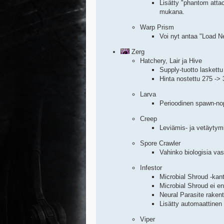
Lisätty "phantom atta
mukana.
Warp Prism
Voi nyt antaa "Load N
Zerg
Hatchery, Lair ja Hive
Supply-tuotto laskettu
Hinta nostettu 275 -> 
Larva
Perioodinen spawn-nop
Creep
Leviämis- ja vetäytym
Spore Crawler
Vahinko biologisia vas
Infestor
Microbial Shroud -kan
Microbial Shroud ei en
Neural Parasite raken
Lisätty automaattine
Viper