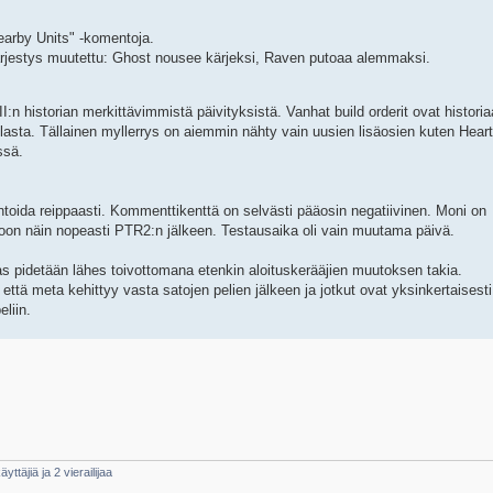
earby Units" -komentoja.
ijärjestys muutettu: Ghost nousee kärjeksi, Raven putoaa alemmaksi.
I:n historian merkittävimmistä päivityksistä. Vanhat build orderit ovat historia
sta. Tällainen myllerrys on aiemmin nähty vain uusien lisäosien kuten Heart
ssä.
toida reippaasti. Kommenttikenttä on selvästi pääosin negatiivinen. Moni on
antoon näin nopeasti PTR2:n jälkeen. Testausaika oli vain muutama päivä.
aas pidetään lähes toivottomana etenkin aloituskerääjien muutoksen takia.
 että meta kehittyy vasta satojen pelien jälkeen ja jotkut ovat yksinkertaisesti
liin.
yttäjiä ja 2 vierailijaa