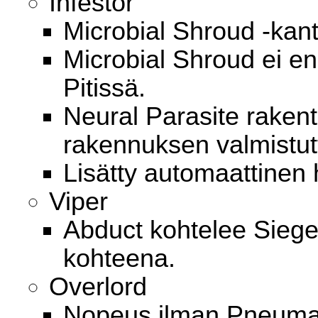
Infestor
Microbial Shroud -kant
Microbial Shroud ei en
Pitissä.
Neural Parasite raken
rakennuksen valmistut
Lisätty automaattinen
Viper
Abduct kohtelee Sieged
kohteena.
Overlord
Nopeus ilman Pneumat