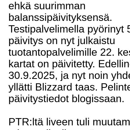
ehkä suurimman
balanssipäivityksensä.
Testipalvelimella pyörinyt 
päivitys on nyt julkaistu
tuotantopalvelimille 22. k
kartat on päivitetty. Edelli
30.9.2025, ja nyt noin yh
yllätti Blizzard taas. Pelinte
päivitystiedot
blogissaan
.
PTR:ltä liveen tuli muuta