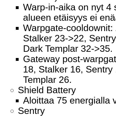
Warp-in-aika on nyt 4 s
alueen etäisyys ei enä
Warpgate-cooldownit: 
Stalker 23->22, Sentr
Dark Templar 32->35.
Gateway post-warpgate
18, Stalker 16, Sentry
Templar 26.
Shield Battery
Aloittaa 75 energialla 
Sentry