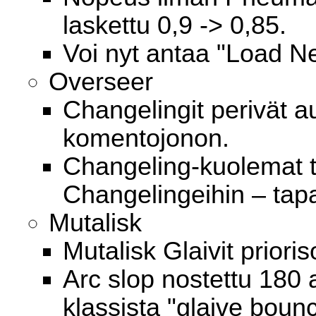
laskettu 0,9 -> 0,85.
Voi nyt antaa "Load N
Overseer
Changelingit perivät a
komentojonon.
Changeling-kuolemat ta
Changelingeihin – tapa
Mutalisk
Mutalisk Glaivit prioris
Arc slop nostettu 180
klassista "glaive boun