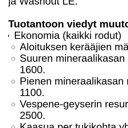
ja Washout LE.
Tuotantoon viedyt muut
Ekonomia (kaikki rodut)
Aloituksen kerääjien mä
Suuren mineraalikasan 
1600.
Pienen mineraalikasan 
1100.
Vespene-geyserin resur
2500.
Kaasua per tukikohta y