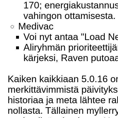
170; energiakustannus
vahingon ottamisesta.
Medivac
Voi nyt antaa "Load N
Aliryhmän prioriteetti
kärjeksi, Raven putoa
Kaiken kaikkiaan 5.0.16 on 
merkittävimmistä päivityksi
historiaa ja meta lähtee
nollasta. Tällainen myller