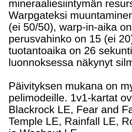
mineraaliesiintymän resur
Warpgateksi muuntaminen
(ei 50/50), warp-in-aika on
perusvahinko on 15 (ei 20
tuotantoaika on 26 sekunti
luonnoksessa näkynyt silm
Päivityksen mukana on myös
pelimodeille. 1v1-kartat ov
Blackrock LE, Fear and F
Temple LE, Rainfall LE, R