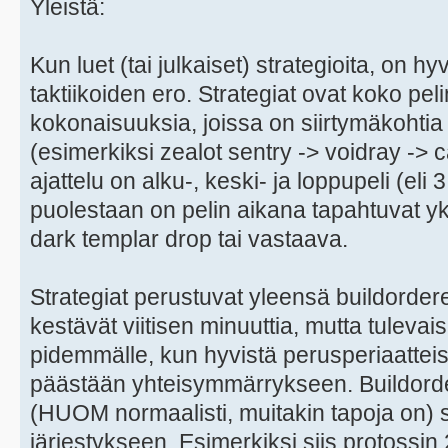
Yleistä:
Kun luet (tai julkaiset) strategioita, on 
taktiikoiden ero. Strategiat ovat koko pel
kokonaisuuksia, joissa on siirtymäkohtia 
(esimerkiksi zealot sentry -> voidray -> c
ajattelu on alku-, keski- ja loppupeli (eli 3
puolestaan on pelin aikana tapahtuvat yk
dark templar drop tai vastaava.
Strategiat perustuvat yleensä buildordere
kestävät viitisen minuuttia, mutta tulev
pidemmälle, kun hyvistä perusperiaatteist
päästään yhteisymmärrykseen. Buildorder
(HUOM normaalisti, muitakin tapoja on)
järjestykseen. Esimerkiksi siis protossin