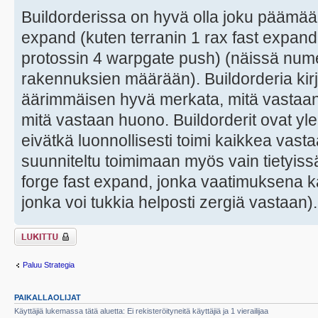
Buildorderissa on hyvä olla joku päämäär
expand (kuten terranin 1 rax fast expand
protossin 4 warpgate push) (näissä numer
rakennuksien määrään). Buildorderia kir
äärimmäisen hyvä merkata, mitä vastaan t
mitä vastaan huono. Buildorderit ovat yl
eivätkä luonnollisesti toimi kaikkea vast
suunniteltu toimimaan myös vain tietyis
forge fast expand, jonka vaatimuksena
jonka voi tukkia helposti zergiä vastaan).
Viestiketju on
lukittu
Paluu Strategia
PAIKALLAOLIJAT
Käyttäjiä lukemassa tätä aluetta: Ei rekisteröityneitä käyttäjiä ja 1 vierailijaa