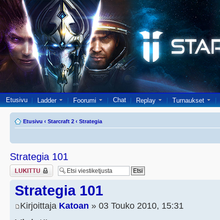
Etusivu
Chat
Ladder
Foorumi
Replay
Turnaukset
Etusivu
‹
Starcraft 2
‹
Strategia
Strategia 101
Viestiketju on
lukittu
Strategia 101
Kirjoittaja
Katoan
» 03 Touko 2010, 15:31