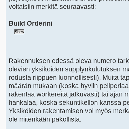
voitaisiin merkitä seuraavasti:
Build Orderini
Rakennuksen edessä oleva numero tarkoit
olevien yksiköiden supplynkulutuksen määr
rodusta riippuen luonnollisesti). Muita t
määrän mukaan (koska hyviin peliperiaat
rakentaa workereitä jatkuvasti) tai aja
hankalaa, koska sekuntikellon kanssa p
Yksiköiden rakentamisen voi myös merkata
ole mitenkään pakollista.